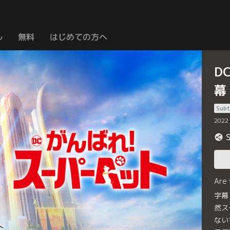
ル
無料
はじめての方へ
D
幕
Subt
2022
Are
字幕
然ス
ない