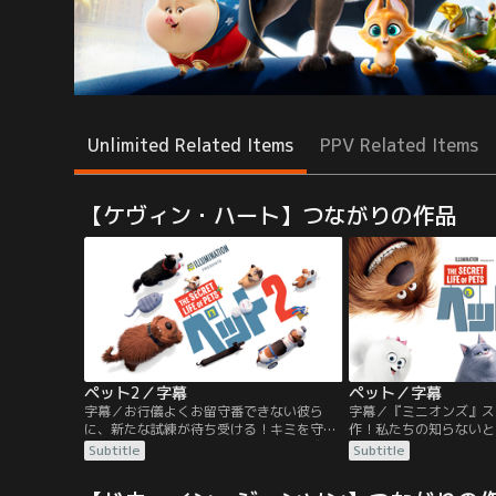
Unlimited Related Items
PPV Related Items
【ケヴィン・ハート】つながりの作品
ペット2／字幕
ペット／字幕
字幕／お行儀よくお留守番できない彼ら
字幕／『ミニオンズ』ス
に、新たな試練が待ち受ける！キミを守り
作！私たちの知らないと
たい…愛する家族（ペット）たちの、成長
何をしてるのだろう？…
Subtitle
Subtitle
と勇気と絆に感動！！NYマンハッタンで飼
世代を超えて人々を魅了
い主のケイティに愛されて暮らすテリア系
リー！ニューヨーク・マ