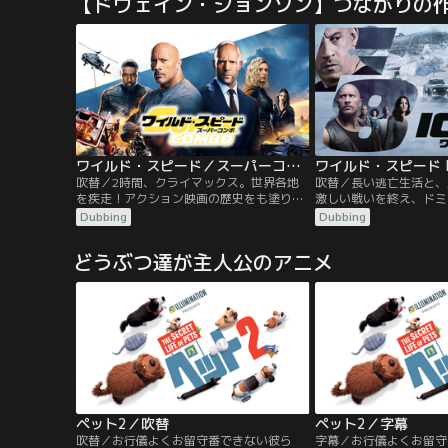
【ドウェイン・ジョンソン】つながりの
のマックスと、相棒の大型犬デューク。ケ
マックスは、飼い主ケイ
イティは結婚し、息子のリアムが誕生。臆
せな生活を送っていた。
病で心配性のマックスは、リアムを我が子
ィが新たに毛むくじゃら
のように可愛がるあまりいつも不安で…。
を引き取ってきたから、
ワイルド・スピード／スーパーコンボ／吹替
吹替／2時間、クライマックス。世界各地
吹替／長い逃亡生活と、
を疾走！アクション映画の歴史をも塗り替
激しい戦いを終え、ドミ
えるぶっちぎりのスケール感！ロサンゼル
ーマンら、固い絆で結ば
Dubbing
Dubbing
スで娘と暮らす追跡のプロで元FBI特別捜査
ー”は束の間の日常を味
官ルーク・ホブスと、ロンドンで優雅な生
し、誰よりもファミリー
どうぶつ達が主人公のアニメ
活を送る元MI6エージェントのデッカー
ドミニクのまさかの裏切
ド・ショウ。2人の元に、行方をくらませ
スは投獄され、ファミリ
たMI6の女性エージェントのハッティを保
直面する。
護して欲しいという政府の協力要請が入
る。
ペット2／吹替
ペット2／字幕
吹替／お行儀よくお留守番できない彼ら
字幕／お行儀よくお留守