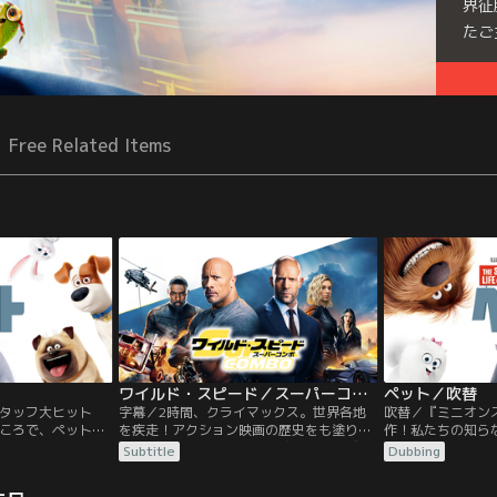
界征
たご
Free Related Items
ワイルド・スピード／スーパーコンボ／字幕
ペット／吹替
タッフ大ヒット
字幕／2時間、クライマックス。世界各地
吹替／『ミニオン
ころで、ペットは
を疾走！アクション映画の歴史をも塗り替
作！私たちの知ら
誰もが楽しめる、
えるぶっちぎりのスケール感！ロサンゼル
何をしてるのだろ
Subtitle
Dubbing
する感動のストー
スで娘と暮らす追跡のプロで元FBI特別捜査
世代を超えて人々
ンハッタンに住む
官ルーク・ホブスと、ロンドンで優雅な生
リー！ニューヨー