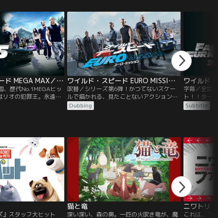
主ケイティに愛され、幸
のマックスと、相棒の大型犬デューク。ケ
活を送る元M
いた。ところが、ケイテ
イティは結婚し、息子のリアムが誕生。臆
ド・ショウ。
じゃらの大型犬デューク
病で心配性のマックスは、リアムを我が子
たMI6の女
から、さあ大変！
のように可愛がるあまりいつも不安で…。
護して欲し
る。
ワイルド・スピード MEGA MAX／吹替
ワイルド・スピード EURO MISSION／吹替【ヴィン・ディーゼル＋ポール・ウォーカー】
、歴代No.1MEGAヒッ
吹替／シリーズ第6弾！かつてないスケー
字幕／全世界6
はリオの犯罪王。永遠の
ルで描かれる、見たことないアクション！
ト！！ター
ラスト・ミッションが動
想像を上回る超絶アクションに、リアルな
自由を得る
Dubbing
Subtitle
視した高速回転クラッシ
カークラッシュ！ついに“高級車の聖地”ヨ
き出す。重
きずっての超絶カーチェ
ーロッパに上陸！前代未聞のミッションが
ュに巨大金
ぬアクションと驚愕のラ
空前のスケールで展開される。対向車を宙
イス！息も
するストーリー！！
に吹き飛ばす改造車に、障害物を踏み潰す
ストに向け
戦車、更に超大型航空機まで登場！度肝を
抜くアクションシーン満載の娯楽超大
作！！
猫と竜
ニワトリ・
ズ』スタッフ大ヒット
深い深い、森の奥。一匹の火吹き竜が、魔
これは、 ”