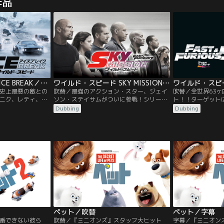
作品
ティに愛され、幸
活を送る元MI6エージェントのデッカー
マックスは、飼い
ところが、ケイテ
ド・ショウ。2人の元に、行方をくらませ
せな生活を送って
の大型犬デューク
たMI6の女性エージェントのハッティを保
ィが新たに毛むく
さあ大変！
護して欲しいという政府の協力要請が入
を引き取ってきた
る。
ワイルド・スピード ICE BREAK／吹替【ドウェイン・ジョンソン＋ジェイソン・ステイサム】
ワイルド・スピード SKY MISSION／吹替【ポール・ウォーカー＋ジェイソン・ステイサム】
史上最悪の敵との
吹替／最強のアクション・スター、ジェイ
吹替／全世界63ヶ国
ニク、レティ、ロ
ソン・ステイサムがついに参戦！シリーズ
ト！！ターゲット
れた“ファミリ
歴代最高の大ヒットをマークした、フルス
自由を得るための
Dubbing
Dubbing
わっていた。しか
ロットル・ジェットコースター・アクショ
き出す。重力を無
を大切にしてきた
ン！！ポール・ウォーカー最後の主演作
ュに巨大金庫を引
りによって、ホブ
品！東京、アブダビ、ロサンゼルス…すべ
イス！息もつかせ
ーは崩壊の危機に
てを賭けた最後のミッションが、いま始動
ストに向けて加速
する！！
ペット／吹替
ペット／字幕
番できない彼ら
吹替／『ミニオンズ』スタッフ大ヒット
字幕／『ミニオン