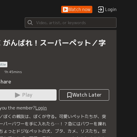
Watch now
Login
C がんばれ！スーパーペット／字
itle
1
h
45
mins
Share
Play
Watch Later
 you the member?
Login
／ぼくの親友は、ぼくが守る。可愛いペットたちが、突
ーパーパワーを手に入れたら…！？急にはパワーを操れ
ちょっとドジなペットの犬、ブタ、カメ、リスたち。世