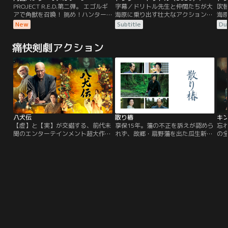
PROJECT R.E.D.第二弾。 エゴルギ
字幕／ドリトル先生と仲間たちが大
吹
アで角獣を召喚！ 挑め！ハンターバ
海原に乗り出す壮大なアクション・
海
トル！
アドベンチャー！！動物と話せるド
ア
New
Subtitle
Du
リトル先生は、名医だが変わり者。
リ
世間から遠ざかり、様々な動物たち
世
痛快剣劇アクション
とひっそりと暮らしていた。しか
と
し、若き女王が重い病に倒れたと聞
し
き、ドリトル先生は女王を救える唯
き
一の治療法を求めて伝説の島へと冒
一
険の旅に出発する。
険
八犬伝
散り椿
キ
【虚】と【実】が交錯する、前代未
享保15年。藩の不正を訴えが認めら
忘
聞のエンターテインメント超大作。
れず、故郷・扇野藩を出た瓜生新兵
の
時は江戸時代、滝沢馬琴は、友人の
衛（岡田准一）は、連れ添い続けた
敵
絵師・葛飾北斎に、構想中の新作を
妻・篠が病に倒れた折、最期の願い
趙
語り始める。里見家にかけられた恐
を託される。「采女様を助けていた
っ
ろしい呪いを解くために、娘の伏姫
だきたいのです……」と。采女と
み
が祈りを込めた八つの珠を持つ八人
は、平山道場・四天王の一人で新兵
騎
の剣士が、運命に引き寄せられて集
衛にとって良き友であったが、二人
っ
結し、壮絶な戦いに挑むという物語
には新兵衛の離郷に関わる大きな因
が
だ。北斎はたちまち夢中になる。や
縁があったのだ。
がて…。