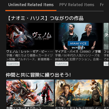
Unlimited Related Items
PPV Related Items
Free
【ナオミ・ハリス】つながりの作品
ヴェノム：レット・ゼア・ビー・カーネイジ／字幕
マイアミ・バイス（2006）／字幕
字幕／俺たちより最悪≪カーネイジ
字幕／80年代の人気TVシリーズを
字
≫覚醒--マルチバース、新章開幕へ-
映画化した犯罪アクション。合衆国
で
-。「悪人以外を食べない」という
司法機関の極秘捜査情報が麻薬密輸
段
Subtitle
Subtitle
Sub
条件でエディの体に寄生し、共同生
組織に漏洩した。マイアミ警察特捜
ち
活を送る地球外生命体＜シンビオー
課の刑事ソニーとリカルドは、その
だ
仲間と共に冒険に繰り出そう!
ト＞のヴェノム。そんな中、未解決
漏洩ルートを突き止めるため、麻薬
て
事件の真相を追うジャーナリストの
ディーラーになりすまして組織に潜
内
エディは、サン・クエンティン刑務
入する…。TVシリーズよりハードな
と
所である死刑囚、クレタス・キャサ
バイオレンス作品となっている。
は
ディと再会する。クレタスは幾度と
ト
なく猟奇殺人を…。
は
角醒ハンターオメガホーン
ドクター・ドリトル（2020）／字幕