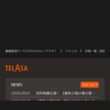
動画配信サービスのTELASA（テラサ）
ジャンル
洋画一覧（見放題
NEWS
See all
2026.08.01
浮所飛貴主演！ 【夏色の風が僕の家にやってきた】 本日よりテラサで独占配信スタート！
2026.07.18
『夏色の雲が恋と嵐をまきおこす』スペシャルメイキング 【Part1】2026年７月18日（土）23時30分～配信スタート！話題のシーンの裏側を大公開！豪華キャスト大集合！ 『武宮家 真夏の家族会議』開催！
2026.07.15
救命医・遥（今田）の《心揺さぶる過去》や、 麻酔科医・権野（船越英一郎）の《謎多きプライベート》など… 《知られざるエピソード》を独占配信！