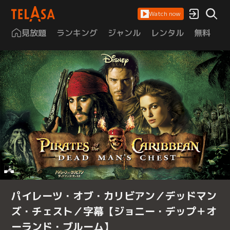
Watch now
見放題
ランキング
ジャンル
レンタル
無料
は
パイレーツ・オブ・カリビアン／デッドマン
ズ・チェスト／字幕【ジョニー・デップ＋オ
ーランド・ブルーム】