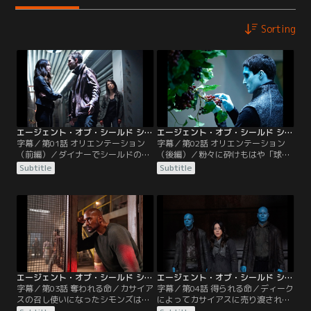
Sorting
エージェント・オブ・シールド シーズン5 第01話／字幕【MARVEL】
エージェント・オブ・シールド シーズン5 第02話／字幕【MARVEL】
字幕／第01話 オリエンテーション
字幕／第02話 オリエンテーション
（前編）／ダイナーでシールドの
（後編）／粉々に砕けもはや「球」
面々をさらった男は人間の皮を着た
ではなくなった地球を見て呆然とす
Subtitle
Subtitle
異星人だった。「リストにない」と
るメイとシモンズ。そしてコールソ
フィッツだけはなぜか残されコール
ンから自分たちが未来に来ていると
ソンたちは拉致されてしまう。
知らされる。一方、人間たちのフロ
アでは…。
エージェント・オブ・シールド シーズン5 第03話／字幕【MARVEL】
エージェント・オブ・シールド シーズン5 第04話／字幕【MARVEL】
字幕／第03話 奪われる命／カサイア
字幕／第04話 得られる命／ディーク
スの召し使いになったシモンズは、
によってカサイアスに売り渡された
耳に付けられた装置によって聴力を
デイジーはシモンズと再会。また、