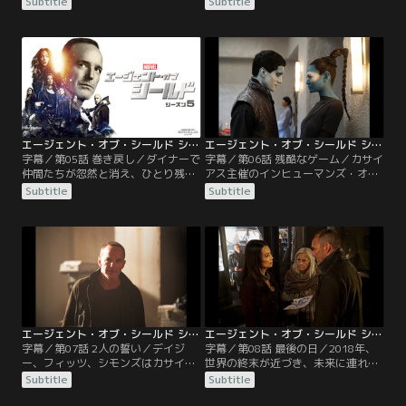
Subtitle
Subtitle
操作されていた。ある日、彼女は18
人の心を読むインヒューマンズのベ
歳の少女アビーの治療を命じられ
ンと知り合い…。
る。
エージェント・オブ・シールド シーズン5 第05話／字幕【MARVEL】
エージェント・オブ・シールド シーズン5 第06話／字幕【MARVEL】
字幕／第05話 巻き戻し／ダイナーで
字幕／第06話 残酷なゲーム／カサイ
仲間たちが忽然と消え、ひとり残さ
アス主催のインヒューマンズ・オー
れたフィッツは米軍に捕らえられ
クションのため、予定外のテリジェ
Subtitle
Subtitle
る。半年後、ある方法でハンターを
ネシスが行なわれることになり、18
呼び出したフィッツは彼を弁護士に
歳未満の少年少女が集められる。
化けさせて脱獄し…。
エージェント・オブ・シールド シーズン5 第07話／字幕【MARVEL】
エージェント・オブ・シールド シーズン5 第08話／字幕【MARVEL】
字幕／第07話 2人の誓い／デイジ
字幕／第08話 最後の日／2018年、
ー、フィッツ、シモンズはカサイア
世界の終末が近づき、未来に連れ去
スのもとから逃げ出すが、フィッツ
られたはずのシールドはライトハウ
Subtitle
Subtitle
の用意していた逃亡用の宇宙船が爆
スに向かっていたが、到着前に重力