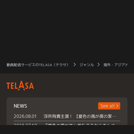
動画配信サービスのTELASA（テラサ）
ジャンル
海外・アジアドラ
NEWS
See all
2026.08.01
浮所飛貴主演！ 【夏色の風が僕の家にやってきた】 本日よりテラサで独占配信スタート！
2026.07.18
『夏色の雲が恋と嵐をまきおこす』スペシャルメイキング 【Part1】2026年７月18日（土）23時30分～配信スタート！話題のシーンの裏側を大公開！豪華キャスト大集合！ 『武宮家 真夏の家族会議』開催！