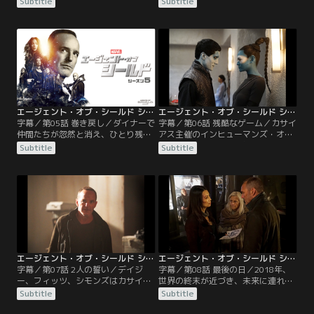
Subtitle
Subtitle
操作されていた。ある日、彼女は18
人の心を読むインヒューマンズのベ
歳の少女アビーの治療を命じられ
ンと知り合い…。
る。
エージェント・オブ・シールド シーズン5 第05話／字幕【MARVEL】
エージェント・オブ・シールド シーズン5 第06話／字幕【MARVEL】
字幕／第05話 巻き戻し／ダイナーで
字幕／第06話 残酷なゲーム／カサイ
仲間たちが忽然と消え、ひとり残さ
アス主催のインヒューマンズ・オー
れたフィッツは米軍に捕らえられ
クションのため、予定外のテリジェ
Subtitle
Subtitle
る。半年後、ある方法でハンターを
ネシスが行なわれることになり、18
呼び出したフィッツは彼を弁護士に
歳未満の少年少女が集められる。
化けさせて脱獄し…。
エージェント・オブ・シールド シーズン5 第07話／字幕【MARVEL】
エージェント・オブ・シールド シーズン5 第08話／字幕【MARVEL】
字幕／第07話 2人の誓い／デイジ
字幕／第08話 最後の日／2018年、
ー、フィッツ、シモンズはカサイア
世界の終末が近づき、未来に連れ去
スのもとから逃げ出すが、フィッツ
られたはずのシールドはライトハウ
Subtitle
Subtitle
の用意していた逃亡用の宇宙船が爆
スに向かっていたが、到着前に重力