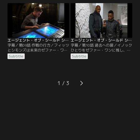
破されてしまう。
嵐に襲われる。
エージェント・オブ・シールド シーズン5 第09話／字幕【MARVEL】
エージェント・オブ・シールド シーズン5 第10話／字幕【MARVEL】
字幕／第09話 作戦の行方／フィッツ
字幕／第10話 過去への扉／イノック
とシモンズは未来のゼファー・ワン
ひとりをゼファー・ワンに残し、コ
が電気を必要とせず、グラヴィトニ
ールソンたちはひそかにライトハウ
Subtitle
Subtitle
ウムによって動く仕組みになってい
スに戻る。テスと同じように生き返
ると知った。
らされたインヒューマンズが捕らえ
られていると知り…。
1