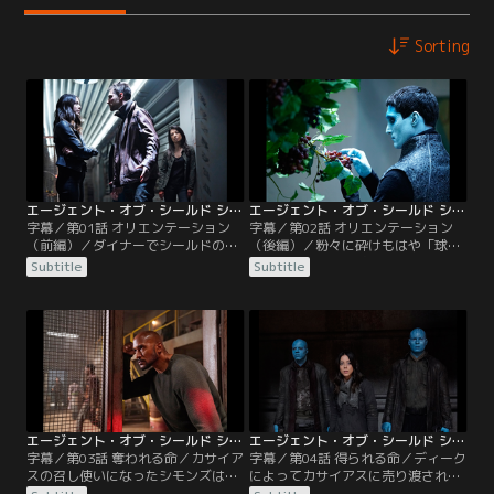
Sorting
エージェント・オブ・シールド シーズン5 第01話／字幕【MARVEL】
エージェント・オブ・シールド シーズン5 第02話／字幕【MARVEL】
字幕／第01話 オリエンテーション
字幕／第02話 オリエンテーション
（前編）／ダイナーでシールドの
（後編）／粉々に砕けもはや「球」
面々をさらった男は人間の皮を着た
ではなくなった地球を見て呆然とす
Subtitle
Subtitle
異星人だった。「リストにない」と
るメイとシモンズ。そしてコールソ
フィッツだけはなぜか残されコール
ンから自分たちが未来に来ていると
ソンたちは拉致されてしまう。
知らされる。一方、人間たちのフロ
アでは…。
エージェント・オブ・シールド シーズン5 第03話／字幕【MARVEL】
エージェント・オブ・シールド シーズン5 第04話／字幕【MARVEL】
字幕／第03話 奪われる命／カサイア
字幕／第04話 得られる命／ディーク
スの召し使いになったシモンズは、
によってカサイアスに売り渡された
耳に付けられた装置によって聴力を
デイジーはシモンズと再会。また、