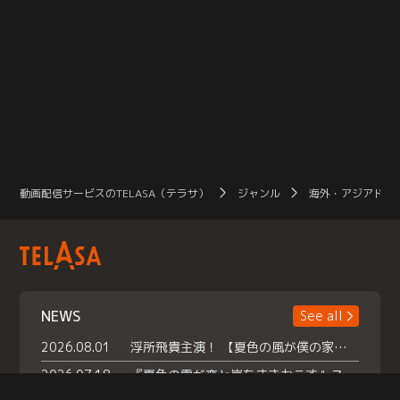
動画配信サービスのTELASA（テラサ）
ジャンル
海外・アジアドラ
NEWS
See all
2026.08.01
浮所飛貴主演！ 【夏色の風が僕の家にやってきた】 本日よりテラサで独占配信スタート！
2026.07.18
『夏色の雲が恋と嵐をまきおこす』スペシャルメイキング 【Part1】2026年７月18日（土）23時30分～配信スタート！話題のシーンの裏側を大公開！豪華キャスト大集合！ 『武宮家 真夏の家族会議』開催！