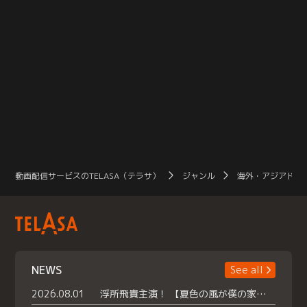
動画配信サービスのTELASA（テラサ）
ジャンル
海外・アジアドラ
NEWS
See all
2026.08.01
浮所飛貴主演！ 【夏色の風が僕の家にやってきた】 本日よりテラサで独占配信スタート！