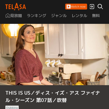
Watch now
見放題
ランキング
ジャンル
レンタル
無料
は
THIS IS US／ディス・イズ・アス ファイナ
ル・シーズン 第07話／吹替
Dubbing