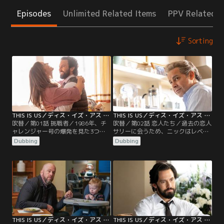
Episodes
Unlimited Related Items
PPV Related I
Sorting
THIS IS US／ディス・イズ・アス ファイナル・シーズン 第01話／吹替
THIS IS US／ディス・イズ・アス ファイナル・シーズン 第02話／吹替
吹替／第01話 挑戦者／1986年、チ
吹替／第02話 恋人たち／過去の恋人
ャレンジャー号の爆発を見た3つ子
サリーに会うため、ニックはレベッ
はショックを受けるが、それを表に
カとミゲルに付き添ってもらい旅
Dubbing
Dubbing
出さずレベッカは心配する。現在、
へ。50年ぶりにサリーと再会を果た
41歳の誕生日を迎えたビッグ・スリ
すが、サリーには夫がいてショック
ー。ケヴィンは双子の育児を手伝う
を受ける。レベッカは同年代のサリ
がマディソンと距離ができたことを
ーと意気投合し、互いの悩みを打ち
実感。ケイトはトビーと別居生活。
明け合い、ジャックと共に楽しんだ
ランダルは2年前に自宅に押し入っ
過去を懐かしみつつ、ミゲルとの現
た強盗の裁判を傍聴する。
在を楽しもうと前向きな気持ちにな
る。
THIS IS US／ディス・イズ・アス ファイナル・シーズン 第03話／吹替
THIS IS US／ディス・イズ・アス ファイナル・シーズン 第04話／吹替