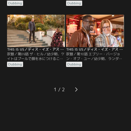
ルの彼女も呼んでパーティーをす
ンは飛び込み台から飛ぶ年上の男子
Dubbing
Dubbing
る。気づけばミゲルとばかり話が弾
を羨ましがるが、うまく泳げずに挫
むレベッカ。別れ際、ミゲルがヒュ
折。思春期、閉鎖されるプールを見
ーストンに引っ越すことを聞いたレ
に行った3人。ケヴィンは自分のダ
ベッカは泣き崩れる。現在の感謝
メさをぼやく。現在、双子を山荘に
祭、山荘に集まった一同はケヴィン
連れて行ったケヴィンは道中大変な
から新しい家の設計計画を聞く。一
ことに。やっとたどり着くも、山荘
方ケイトはトビーと育児のことで対
の基礎工事のミスを知りキャシディ
立。
とぶつかる。
THIS IS US／ディス・イズ・アス ファイナル・シーズン 第09話／吹替
THIS IS US／ディス・イズ・アス ファイナル・シーズン 第10話／吹替
吹替／第09話 ザ・ヒル／幼少期、ケ
吹替／第10話 エブリー・バージョ
イトはプールで顔を水につけること
ン・オブ・ユー／幼少期、ランダル
を拒否しジャックにしがみつく。思
はプールで家族から離れて水泳のテ
Dubbing
Dubbing
春期、プールに閉じ込められた3人
ストを受けて合格する。思春期、プ
は出口を探すも見つからない。金網
ールへの不法侵入とケヴィンの飲酒
をよじ登ってプールから脱出するこ
が警官に見つかり逮捕されそうにな
とにするが、ケイトは無理だと言い
るが、ランダルの機転で無罪放免と
張る。現在、ケイトはサンフランシ
なる。現在、ランダルがデジャと別
1
スコのトビーの元を初めて訪ねる。
れるようにとマリクに言ったことを
2人の時間を楽しんだのも束の
知り、デジャはショックで山荘から
間…。
飛び出し…。