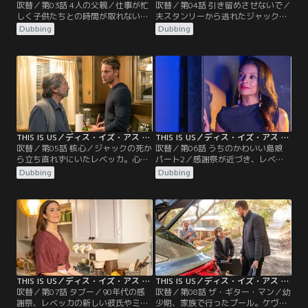
吹替／第03話 4人の父親／仕事が忙
吹替／第04話 引き留めさせないで／
しく子供たちとの時間が取れないジ
夫スタンリーから逃れたジャックの
ャックは、ビッグ・スリーと映画館
母マリリンは、オハイオに住むいと
Dubbing
Dubbing
へ。ところが、疲れて眠っている間
このデビーの家に身を寄せる。寂し
にケヴィンが迷子に…。現在、サン
がる母にジャックは、「毎週日曜6
フランシスコとロスを行ったり来た
時に電話をくれれば必ず出る」と約
りのトビーは、やっとケイトと夫婦
束するが…。そして、ビッグ・スリ
の時間が取れそうという時にジャッ
ーが6歳の時に訃報が届く。葬儀に
クの昼寝を巡って喧嘩をしてしま
出るためオハイオを訪れたジャック
う。
は、母の彼氏やデビーから生前の母
の様子を聞いて…。
THIS IS US／ディス・イズ・アス ファイナル・シーズン 第05話／吹替
THIS IS US／ディス・イズ・アス ファイナル・シーズン 第06話／吹替
吹替／第05話 核心／ジャックの死か
吹替／第06話 うちのかわいい島娘
ら立ち直れずにいたレベッカ。心配
パート2／感謝祭が近づき、レベッ
したミゲルは、お見合いパーティー
カはマットを感謝祭に招く。一方、
Dubbing
Dubbing
に誘う。そこでレベッカはPTAで一
ソフィーを連れて帰郷したケヴィン
緒だったマットと再会し、話が弾
のおかしな様子に気づいたケイト。
む。いい雰囲気のまま家まで送って
指摘するとケヴィンは浮気を告白す
もらうが…。現在、ワンオペ育児の
る。現在、ベスは新しいバレエ学校
ケイトのためにレベッカは家事や育
に就職し、新人勧誘係を任され張り
児を手伝う日々。ケイトはレベッカ
切る。周りの反対を押し切って、自
を音楽教室に連れいてく。
分と境遇が似た少女ステイシーに発
表会でソロを踊らせるが…。
THIS IS US／ディス・イズ・アス ファイナル・シーズン 第07話／吹替
THIS IS US／ディス・イズ・アス ファイナル・シーズン 第08話／吹替
吹替／第07話 タブー／90年代の感
吹替／第08話 ザ・ギター・マン／幼
謝祭、レベッカの新しい彼氏やミゲ
少期、家族で行ったプール。ケヴィ