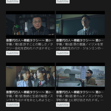
すると社長に取り引きを持ちかけ
げた状態で発見される。現場に到着
Subtitle
Subtitle
る。社会的企業をうたう塩辛工場だ
したハナは、ドチョルが運転手に連
ったが、社長をはじめマリアの就職
れ去られた可能性を疑う。一方、ド
を斡旋した福祉士までもがグルとな
ギは塩辛を運搬していた社長の義弟
って不正を働いていることが明らか
を捕らえ、社長に新たな取り引きを
になる。
提案する。
復讐代行人～模範タクシー～ 第05話／字幕
復讐代行人～模範タクシー～ 第06話／字幕
字幕／第5話 許すことの難しさ／タ
字幕／第6話 罪の意識／イジメを受
クシー会社を訪ねたハナはドギと出
ける高校生のパク・ジョンミンの依
会うが、ドギはハナの失礼な態度に
頼で、臨時教員として学校に潜入し
Subtitle
Subtitle
不快感を示す。ソンチョルにドチョ
たドギ。ドギに対し反抗的な態度の
ルを乗せたタクシーについて尋ねた
パク・スンテたちは、イジメだけで
ハナだが、勝手な行動を取ったこと
なく非行を繰り返していた。一方、
を上司に叱責され、ソンチョルの過
ハナの元には差出人不明の郵便物が
去を知らされる。
届く。
復讐代行人～模範タクシー～ 第07話／字幕
復讐代行人～模範タクシー～ 第08話／字幕
字幕／第7話 教師と生徒の秘密／ス
字幕／第8話 愛のムチ／スンテから
ンテたちはドギをおとしめようとす
学校の屋上に呼び出されたドギ。
るが、ドギはすべてを見抜き、“模
次々と襲いかかってくる男たちをな
Subtitle
Subtitle
範タクシー”のチームワークにより
ぎ倒し、ドギはスンテを屋上から蹴