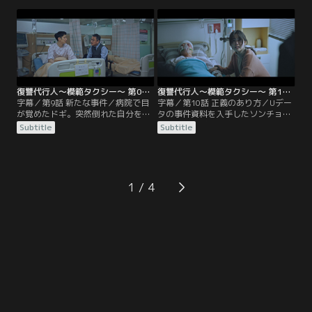
事なきを得る。それを面白く思わな
り落としてしまう。一方、ソンチョ
いスンテはドギの授業を妨害する
ルから囚人たちを預かっているペ
が、スンテにとって思わぬ出来事が
ク・ソンミ会長は、あることを計画
起こる。
していた。
復讐代行人～模範タクシー～ 第09話／字幕
復讐代行人～模範タクシー～ 第10話／字幕
字幕／第9話 新たな事件／病院で目
字幕／第10話 正義のあり方／Uデー
が覚めたドギ。突然倒れた自分をハ
タの事件資料を入手したソンチョル
ナが病院に運んでくれたとソンチョ
はそれをドギに手渡す。会社でパワ
Subtitle
Subtitle
ルから聞かされる。一方、謎の模範
ハラを受けたソ・ヨンミンの事情聴
タクシーの行方を追うハナは、スト
取の内容を聞き、ドギはUデータの
レージサービスを運営する企業、U
ひどい実情を知る。そんな中、ヨン
データに関わる事件を担当すること
ミンは重傷を負って入院していた。
になる。
1