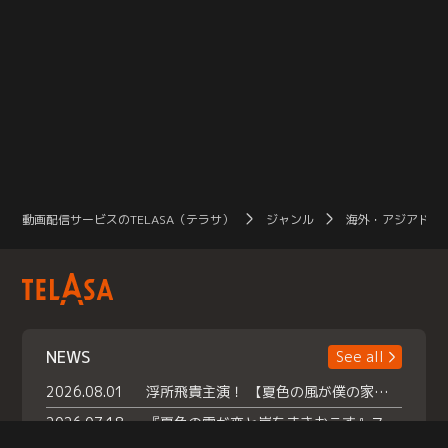
動画配信サービスのTELASA（テラサ）
ジャンル
海外・アジアドラ
NEWS
See all
2026.08.01
浮所飛貴主演！ 【夏色の風が僕の家にやってきた】 本日よりテラサで独占配信スタート！
2026.07.18
『夏色の雲が恋と嵐をまきおこす』スペシャルメイキング 【Part1】2026年７月18日（土）23時30分～配信スタート！話題のシーンの裏側を大公開！豪華キャスト大集合！ 『武宮家 真夏の家族会議』開催！