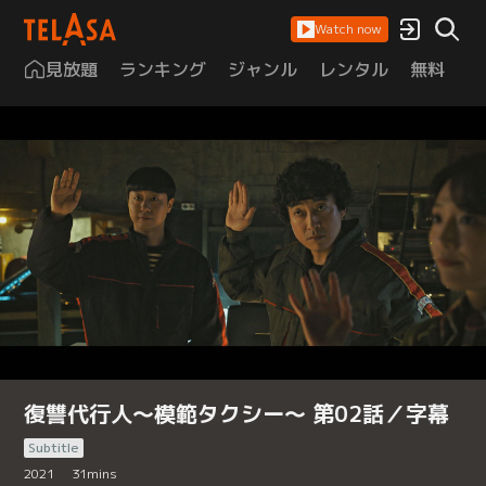
Watch now
見放題
ランキング
ジャンル
レンタル
無料
は
復讐代行人～模範タクシー～ 第02話／字幕
Subtitle
2021
31
mins