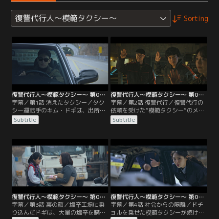
復讐代行人～模範タクシー～
Sorting
復讐代行人～模範タクシー～ 第01話／字幕
復讐代行人～模範タクシー～ 第02話／字幕
字幕／第1話 消えたタクシー／タク
字幕／第2話 復讐代行／復讐代行の
シー運転手のキム・ドギは、出所し
依頼を受けた“模範タクシー”のメン
たばかりのチョ・ドチョルを乗せて
バーたちは、依頼主のカン・マリア
Subtitle
Subtitle
姿を消す。一方、ドチョルの行方を
が働いていた塩辛工場でひどい扱い
捜す検事のカン・ハナは、上司から
を受けていたことを知る。全会一致
犯罪被害者を支援する青い鳥財団の
で復讐を引き受けることにしたドギ
代表チャン・ソンチョルを紹介され
たちは、さっそく作戦を実行に移
る。
す。
復讐代行人～模範タクシー～ 第03話／字幕
復讐代行人～模範タクシー～ 第04話／字幕
字幕／第3話 裏の顔／塩辛工場に乗
字幕／第4話 社会からの隔離／ドチ
り込んだドギは、大量の塩辛を購入
ョルを乗せた模範タクシーが焼け焦