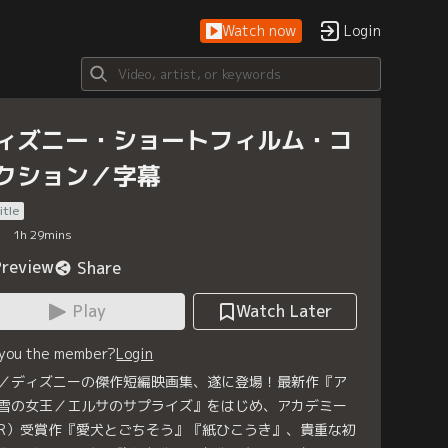
Watch now
Login
ィズニー・ショートフィルム・コ
クション／字幕
itle
1
h
29
mins
Preview
Share
Play
Watch Later
 you the member?
Login
／ディズニーの傑作短編映画集、遂に登場！最新作『ア
雪の女王／エルサのサプライズ』をはじめ、アカデミー
R）受賞作『愛犬とごちそう』『紙ひこうき』、貴重な初