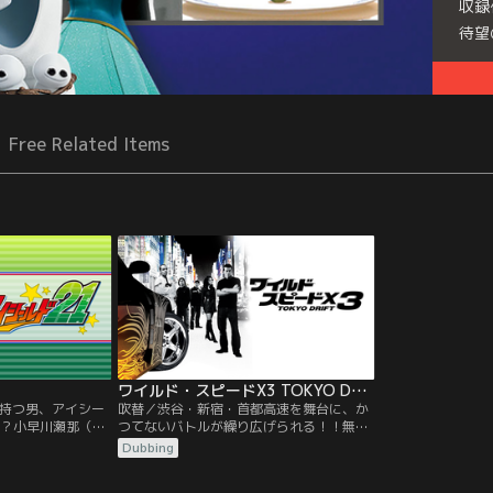
収録
待望
Free Related Items
ワイルド・スピードX3 TOKYO DRIFT／吹替【北川景子出演】
持つ男、アイシー
吹替／渋谷・新宿・首都高速を舞台に、か
！？小早川瀬那（セ
つてないバトルが繰り広げられる！！無茶
思案な高校一年
な暴走行為で地元にいられなくなった高校
Dubbing
られるのを避ける
生ショーンは父親の駐留する東京へやって
生を送ってきた。
きた。そこではじめて究極のドライブ・テ