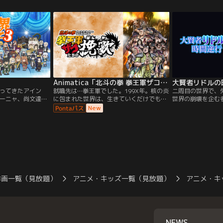
自分を変えよう
ク“ドリフト”に出会う。だがそれは、ドリ
決意、新生活に期
フト・キングの異名をとる、D.Kとの熾烈
な戦いのはじまりでもあった…。
Animatica「北斗の拳 拳王軍ザコたちの挽歌」
大賢者リドルの
ってきたアイン
就職先は…拳王軍でした。199X年。核の炎
二周目の世界で、
ーニャ、尚文達。
に包まれた世界は、生きていくだけでも大
世界の崩壊を企む
オットー、ガーフ
変な世界。そんな中、主人公ノブが見つけ
により、仲間も世
New
な学園生活に戻
た就職先は、なんとあの「拳王軍」だっ
年・リドル。生き
やら不穏な雰囲気
た！志望者よりも死亡者が多い危険すぎる
望の淵で最後のひ
転校生たち、あち
職場で、ノブはいつまで生きていられるの
てが終わる前の時
、そしていつも通
か…！？ババアに変装したザコや、カサン
ば…？1000年の
ントの数々。学園
ドラのウイグル獄長、聖帝軍の「汚物は消
逆行を成し遂げる
？
毒の人」など個性豊かなザコが続々登
みせる…！」100
場！！ザコ死にまくりコメディ☆開幕！！
体に携え、大賢者
じまる！
洋画一覧（見放題）
アニメ・キッズ一覧（見放題）
アニメ・キ
NEWS