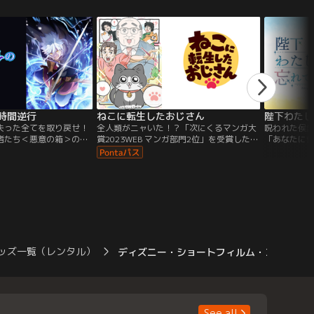
時間逆行
ねこに転生したおじさん
陛下わたし
失った全てを取り戻せ！
全人類がニャいた！？「次にくるマンガ大
呪われた侯
者たち＜悪意の箱＞の手
賞2023WEB マンガ部門2位」を受賞した話
「あなたに
界も失ってしまった青
題のSNSマンガ、ついにTVアニメ化！ごく
ペルセポネ
る希望を失った彼は、絶
普通のサラリーマンだったのに、ある日突
父に疎まれ
らめきを得る。もし、全
然、ねこに転生してしまったおじさん。人
孤独な日々
間へ戻ることができれ
間の言葉も話せなくなり道端で困っている
からクロノ
時を生き抜き、ついに時間
と、そこへ通りかかったのは、おじさんが
婚約者とし
。「今度こそ、阻止して
勤めている会社の社長だった。厳しい性格
ぐことを決め
0年分の知識と経験を若い
で知られていた社長だったが…。
ノア公爵家
リドルの時間逆行が今は
いと短命に
た。しかし
ッズ一覧（レンタル）
ディズニー・ショートフィルム・コレクシ
るつもりは
ためだけに
スを生かす
を共にし、
姿を消した-
ルーニアを
See all