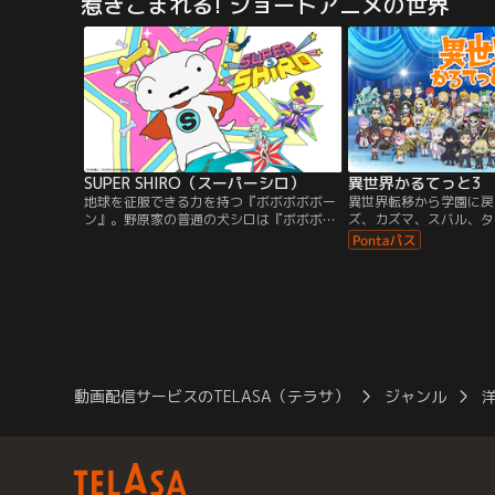
惹きこまれる! ショートアニメの世界
ク“ドリフト”に出会う。だがそれは、ドリ
高校入学を機に、そんな
フト・キングの異名をとる、D.Kとの熾烈
と、アメフト部に入部を
な戦いのはじまりでもあった…。
待を寄せるセナ…。
SUPER SHIRO（スーパーシロ）
異世界かるてっと3
地球を征服できる力を持つ『ボボボボボー
異世界転移から学園に戻
ン』。野原家の普通の犬シロは『ボボボボ
ズ、カズマ、スバル、タ
ボーン』を探す使命を帯び「バッジ」の力
2くみは新たな転校生の
でスーパーシロ となる。一方、発明犬デカ
ィールを迎え、再び平和
プーは自ら発明したメカで『ボボボボボー
る……かと思いきや、何
ン』を手に入れようと企んでいた。シロは
が。1くみに現れた謎の
デカプーの世界征服を阻止し、今日も世界
こちで起きる奇妙な事件
の平和を守ることができるのか！？
り唐突に発表されるイベ
生活の行く末やいかに！
動画配信サービスのTELASA（テラサ）
ジャンル