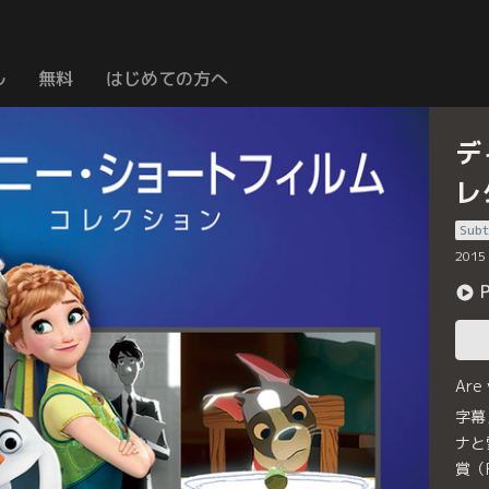
ル
無料
はじめての方へ
デ
レ
Subt
2015
Are
字幕
ナと
賞（