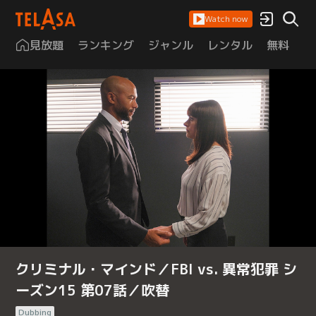
Watch now
見放題
ランキング
ジャンル
レンタル
無料
は
クリミナル・マインド／FBI vs. 異常犯罪 シ
ーズン15 第07話／吹替
Dubbing