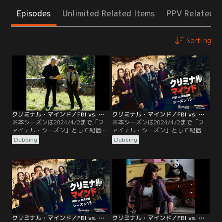
Episodes
Unlimited Related Items
PPV Related I
Sorting
クリミナル・マインド／FBI vs. 異常犯罪 シーズン15 第01話／吹替
クリミナル・マインド／FBI vs. 異常犯罪 シーズン15 第02話／吹替
※本シーズンは2024/4/2まで「フ
※本シーズンは2024/4/2まで「フ
ァイナル・シーズン」として配信し
ァイナル・シーズン」として配信し
ていました。／吹替／第1話 皮を剥
ていました。／吹替／第2話 目覚め
Dubbing
Dubbing
ぐ男／ワシントンDC近郊のメリーラ
／JJを撃ったグレイスは父エヴァレ
ンド州ボルティモアで、胴体の皮を
ット・リンチとともに逃走する。迫
剥がされた男性の身元不明遺体が見
るFBIに危機感を抱いたエヴァレット
つかる。ロッシは半年前から追って
は、逃走資金を用意していた隠れ家
いる連続殺人犯エヴァレット・リン
を捨てて分かれて逃げようと言う。
チの犯行だと主張するが、ほかの
しかし父を慕うグレイスはかたくな
BAUのメンバーたちは被害者像も手
に拒否。役に立つ共犯者であること
口も…
を…
クリミナル・マインド／FBI vs. 異常犯罪 シーズン15 第03話／吹替
クリミナル・マインド／FBI vs. 異常犯罪 シーズン15 第04話／吹替