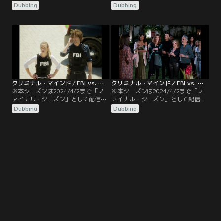
ていました。／吹替／第7話 シュレ
ていました。／吹替／第8話 ファミ
Dubbing
Dubbing
ーディンガーの猫／プレンティスの
リー・ツリー／FBI長官就任を突然打
恋人アンドリュー・メンドーサが支
診されるプレンティス、何年も前に
局長を務めるFBIデンバー支局から、
希望していたニューオーリンズ支局
BAUに連続殺人事件の協力依頼が寄
への異動が突然可能になるJJ。BAU
せられる。30～40代の父親的な立場
に訪れた変化の兆しにガルシアは不
の男性がおので首を切り落とされる
安を募らせる。そんな折、テキサス
事件で、3件目の犯行…。
州ボーモントで連続殺人事件が発生
した…。
クリミナル・マインド／FBI vs. 異常犯罪 シーズン15 第09話／吹替
クリミナル・マインド／FBI vs. 異常犯罪 シーズン15 第10話（最終話）／吹替
※本シーズンは2024/4/2まで「フ
※本シーズンは2024/4/2まで「フ
ァイナル・シーズン」として配信し
ァイナル・シーズン」として配信し
ていました。／吹替／第9話 悪魔の
ていました。／吹替／第10話 そして
Dubbing
Dubbing
血／プレンティスはFBIの次期長官候
最後に…／自宅で倒れたリードは、
補に上がっていることをJJに話し、
気が付くとギデオン、ホッチ、モー
昇進が決まったときにはBAUのチー
ガン、エルのいたBAUにたたずんで
ム・リーダーを引き継ぎたいと告げ
いた。次の瞬間ストラウスが現わ
る。そんな中、鳴りを潜めていたリ
れ、リードが生死の境をさまよって
ンチが探偵を雇って父親を捜してい
いることを告げる。一方、引退を考
ることが判明し、また、ロバータ
えていたロッシは爆発事故の死者に
が…
リンチ本人が…