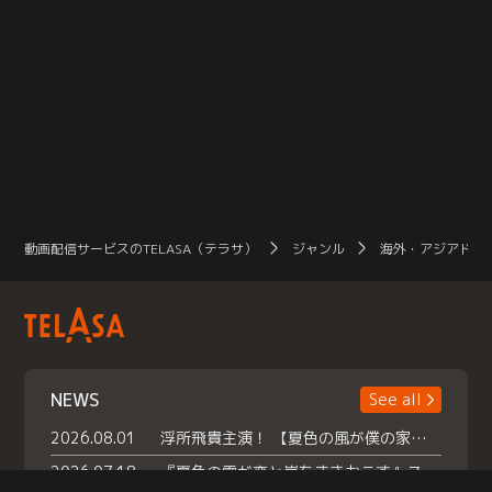
動画配信サービスのTELASA（テラサ）
ジャンル
海外・アジアドラ
NEWS
See all
2026.08.01
浮所飛貴主演！ 【夏色の風が僕の家にやってきた】 本日よりテラサで独占配信スタート！
2026.07.18
『夏色の雲が恋と嵐をまきおこす』スペシャルメイキング 【Part1】2026年７月18日（土）23時30分～配信スタート！話題のシーンの裏側を大公開！豪華キャスト大集合！ 『武宮家 真夏の家族会議』開催！