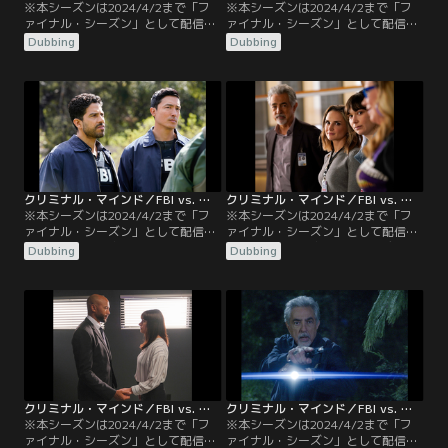
※本シーズンは2024/4/2まで「フ
※本シーズンは2024/4/2まで「フ
ァイナル・シーズン」として配信し
ァイナル・シーズン」として配信し
ていました。／吹替／第3話 復讐の
ていました。／吹替／第4話 忙しい
Dubbing
Dubbing
アルバム／テネシー州メンフィス。
土曜日／事件がなく、全員オフの土
シングルマザーのロンダ・カークマ
曜日。職場で殺人鬼に襲われる悪夢
ンが娘とともに差出人不明の小包を
に悩まされているリードは、カウン
開け、中のアルバムを開いた瞬間に
セラーから普通の人と普通の会話を
爆発して親子は重傷を負う。これは
するよう勧められる。どうしていい
オハイオ州とケンタッキー州で起き
か分からず訪れた公園で、サミーと
ていた同様の爆弾事件の3件目だっ
いう少年とその叔母マックスと知り
た…。
合う…。
クリミナル・マインド／FBI vs. 異常犯罪 シーズン15 第05話／吹替
クリミナル・マインド／FBI vs. 異常犯罪 シーズン15 第06話／吹替
※本シーズンは2024/4/2まで「フ
※本シーズンは2024/4/2まで「フ
ァイナル・シーズン」として配信し
ァイナル・シーズン」として配信し
ていました。／吹替／第5話 狙われ
ていました。／吹替／第6話 デート
Dubbing
Dubbing
た兄弟／イリノイ州デスプレーンズ
の夜に／3回目のコーヒー・デート
で銃による狙撃事件が発生。犯行場
で初めてマックスを自室に入れるリ
所や被害者像は15年前にBAUが解決
ード。だが、ぎこちなさがほぐれか
した事件に酷似していた。当時部下
けたころにプレンティスからの緊急
を失った警察署長のワイガートは、
呼び出しがかかってしまう。起こっ
同じ悲劇を繰り返したくない。今回
たのは犯人も被害者も身元不明の誘
の事件は複数犯によるものだと判明
拐事件。犯人は…
するが…
クリミナル・マインド／FBI vs. 異常犯罪 シーズン15 第07話／吹替
クリミナル・マインド／FBI vs. 異常犯罪 シーズン15 第08話／吹替
※本シーズンは2024/4/2まで「フ
※本シーズンは2024/4/2まで「フ
ァイナル・シーズン」として配信し
ァイナル・シーズン」として配信し