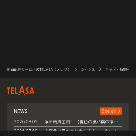
動画配信サービスのTELASA（テラサ）
ジャンル
キッズ・特撮一覧
NEWS
See all
2026.08.01
浮所飛貴主演！ 【夏色の風が僕の家にやってきた】 本日よりテラサで独占配信スタート！
2026.07.18
『夏色の雲が恋と嵐をまきおこす』スペシャルメイキング 【Part1】2026年７月18日（土）23時30分～配信スタート！話題のシーンの裏側を大公開！豪華キャスト大集合！ 『武宮家 真夏の家族会議』開催！