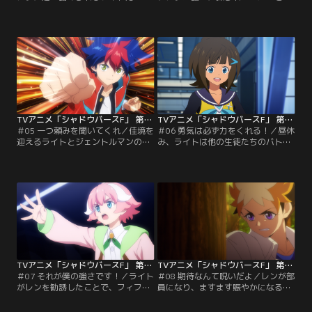
それでもシャドバを諦めなかった。
見抜いたライト。すると、シックス
ライトのターン、ドローしたの
マジックの真の部長だというジェン
は……ナックルドラゴン・ドラグニ
トルマンが現れる。ライトは、仲間
ル。すると、ドラグニルの声がライ
たちを煽るような不遜な態度のジェ
トの心に響き渡る。ドラグニルから
ントルマンに不快感を覚えるが、そ
のアドバイスで一気に攻勢に出よう
れでもシャドバを通じて相手を知ろ
とするライトだったが、シノブは恐
うとバトルを挑む。しかし、ジェン
ろしいほどに冷静なままだった。
トルマンはシノブをも凌駕するウィ
ッチクラスの使い手だった。
TVアニメ「シャドウバースF」 第05話
TVアニメ「シャドウバースF」 第06話
＃05 一つ頼みを聞いてくれ／佳境を
＃06 勇気は必ず力をくれる！／昼休
迎えるライトとジェントルマンのバ
み、ライトは他の生徒たちのバトル
トル。その中で、ライトは段々とジ
を真剣に見つめ、シャドバの勉強を
ェントルマンについて知っていく。
していた。一方、雷同タツミが部長
バトルの中で成長を遂げるライトの
を務めるシャドバ部・フィフスソー
プレイが、次第にジェントルマンを
ドでは、今日も運動部顔負けのラン
追い詰めていく。ライトの熱い想い
ニングが行われていた。その中でも
が勝つか、ジェントルマンの冷徹な
抜きんでて走っているのは、1年生
戦術が勝つか、2人のバトルの決着
の風祭レン。しかし、彼女の表情に
は近い。
は影があり……。
TVアニメ「シャドウバースF」 第07話
TVアニメ「シャドウバースF」 第08話
＃07 それが僕の強さです！／ライト
＃08 期待なんて呪いだよ／レンが部
がレンを勧誘したことで、フィフス
員になり、ますます賑やかになるセ
ソードの雷同タツミとバトルをする
ブンスフレイム。しかし、それとは
ことになってしまった。ジェントル
対照的にスバルの顔は暗い。スバル