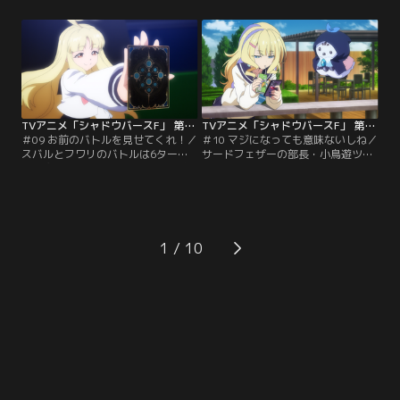
マンの忠告によれば、タツミはロイ
は自身の家族のことで苛立ちを募ら
ヤルクラスの使い手であり、かなり
せていた。高ぶる気持ちが爆発し、
の強敵だという。いよいよ対決のと
木を殴ってしまうスバル。偶然出く
き、バトルゾーンに入ったのは……
わしたフォースウィンドの部長・母
ライトではなく部長のイツキだっ
嶋フワリに手当てをされる。自宅に
た！果たしてイツキはタツミの猛攻
戻ってもイライラが収まらず、気晴
をしのぎきれるのか！？
らしに…。
TVアニメ「シャドウバースF」 第09話
TVアニメ「シャドウバースF」 第10話
＃09 お前のバトルを見せてくれ！／
＃10 マジになっても意味ないしね／
スバルとフワリのバトルは6ターン
サードフェザーの部長・小鳥遊ツバ
目に突入！だが、スバルはどこか気
サは、シャドバに本気になれないで
のない様子だった。フワリに手を抜
いた。ツバサが登校すると、ハルマ
いているのではないかと疑われる
が男子生徒を負かし、強引にシャド
が、シャドバの才能がないだけだと
バをやめさせようとする姿が目に入
あしらうスバル。行ったり来たりの
る。ハルマの行為を止めに入るツバ
二人の言葉、そこに真っ直ぐに切り
サだが、逆に挑発的な言葉を向けら
1
込んでいくのはライトだった。ライ
れ、言葉を詰まらせてしまう。ツバ
トの純粋な瞳が、揺れ動くスバルを
サにあるのは、諦め。ハルマとの苦
しっかりと捉える。
い思い出が…。