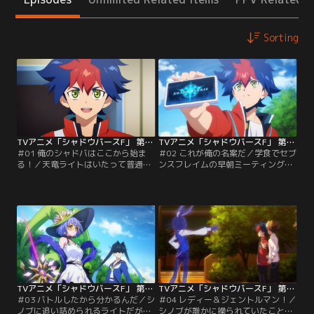
Sorting
TVアニメ「シャドウバースF」 第01話
TVアニメ「シャドウバースF」 第02話
＃01 俺のシャドバはここから始ま
＃02 これが俺の名案だ／学食でセブ
る！／天竜ライトはいたって普通の
ンスフレイムの早朝ミーティングが
中学2年生。しかし、ひょんなこと
開かれる。廃部を阻止するために
からシャドバカレッジへ転校するこ
は、あと3人仲間を集めなくてはな
とになる。「シャドウバース」通称
らない。ライトは話し合いに熱中す
「シャドバ」の初心者であるライト
るあまり、朝食を食べそこねてしま
は、クラスメイトの真壁スバルに相
う。授業を抜け出して再び学食を訪
談し、「シャドバを本気でやるため
れると、ある少女からパンを譲られ
に」シャドバをやる部活「シャドバ
る。彼女はシックスマジックの部
部」への入部を決める。そして、ラ
長・美鬼シノブだった。
イトは…。
TVアニメ「シャドウバースF」 第03話
TVアニメ「シャドウバースF」 第04話
＃03 バトルしたから分かるんだ／シ
＃04 レディー＆ジェントルマン！／
ノブに追い詰められるライトだが、
シノブが誰かに操られていたことを