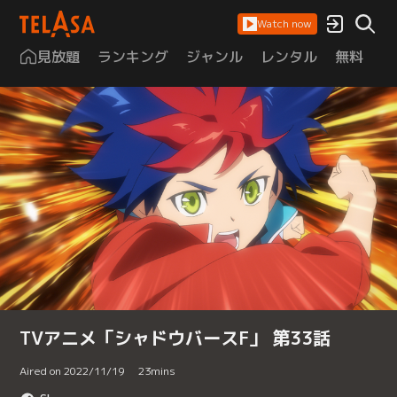
Watch now
見放題
ランキング
ジャンル
レンタル
無料
は
TVアニメ「シャドウバースF」 第33話
Aired on 2022/11/19
23
mins