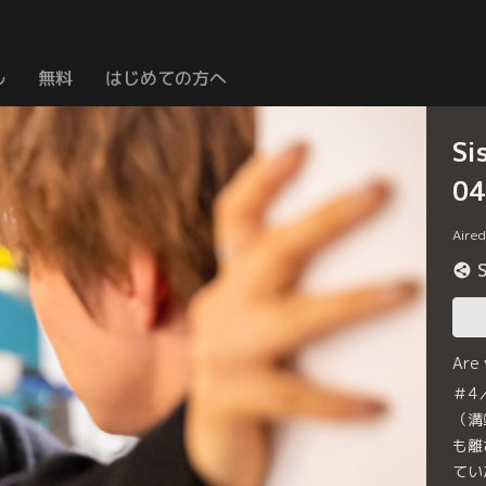
ル
無料
はじめての方へ
S
0
Aire
Are
＃4
（溝
も離
てい