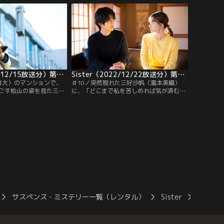
った。翌日、凪沙と陽佑
沙と陽佑がうまくいっていることを喜ぶ。
帆が“陽佑の婚約者”とし
さらに、陽佑に「結婚とか考えてるわ
をしていて……。
け？」と質問すると、陽佑は…。
Sister（2022/12/15放送分）第09話
Sister（2022/12/22放送分）第10話（最終話）
井大）のマンションで、
＃10／突然現れた三好沙帆（瀧本美織）
ごす桧山の姿を見た三好
に、「どこまで私を苦しめれば気が済む
。桧山と目が合うも、知
の！」と怒る三好凪沙（山本舞香）。永遠
てしまう…。そんな凪沙
に気が済む日は来ない、と告げた沙帆は、
三好沙帆（瀧本美織）
凪沙の浮気相手・桧山亨（永井大）とのつ
話したいことがある、と
ながりを明かすのだった。そんな中、麻倉
平）を電話で呼び出す。
陽佑（溝端淳平）は、沙帆の【本当の思
会社に…。
惑】を話し出し……！？
サスペンス・ミステリー一覧（レンタル）
Sister
Siste