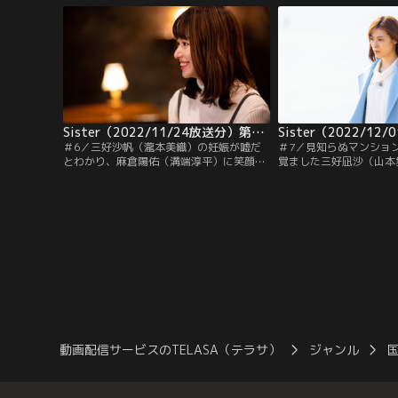
恋の人である麻倉陽佑（溝端淳平）と再会
陽佑の胸に、思わず凪沙
する。しかし、営業部の羽瀬昊汰（佐藤大
な二人の様子を見つめて
樹）が陽佑を紹介してくれると、陽佑から
姉・沙帆（瀧本美織）だ
は…。
Sister（2022/11/24放送分）第06話
＃6／三好沙帆（瀧本美織）の妊娠が嘘だ
＃7／見知らぬマンショ
とわかり、麻倉陽佑（溝端淳平）に笑顔が
覚ました三好凪沙（山本
戻る。そんなある日、三好凪沙（山本舞
帆（瀧本美織）により、
香）が会社の廊下で、羽瀬昊汰（佐藤大
いた。「あなたが生まれ
樹）とぶつかってしまう。落ちてしまった
私の物だったのよ……」
バッグの中身を拾おうとすると、見覚えの
沢悠）への秘めた想いを
ある仮面が。それは、以前凪沙を襲った男
は、凪沙に復讐しようと
がつけていた仮面と同じもので……！？
を明かす……。そんな中
動画配信サービスのTELASA（テラサ）
ジャンル