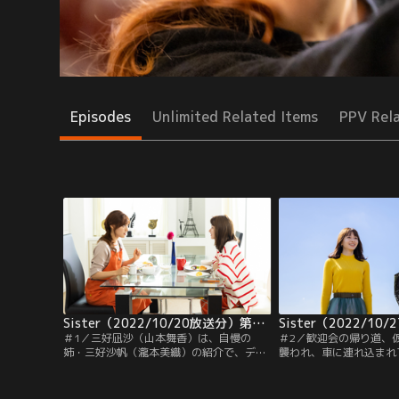
Episodes
Unlimited Related Items
PPV Rel
Sister（2022/10/20放送分）第01話
＃1／三好凪沙（山本舞香）は、自慢の
＃2／歓迎会の帰り道、
姉・三好沙帆（瀧本美織）の紹介で、デザ
襲われ、車に連れ込まれ
イン会社で働いている。先輩にも恵まれ、
沙（山本舞香）。助けて
充実した日々を送っていた。ある日、凪沙
の相手・麻倉陽佑（溝端
が営業部にデザイン画を届けに行くと、初
「大丈夫？」と自分の上