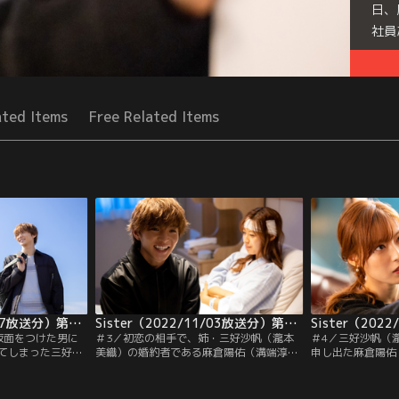
日、
社員
Seri
ated Items
Free Related Items
Sister（2022/10/27放送分）第02話
Sister（2022/11/03放送分）第03話
仮面をつけた男に
＃3／初恋の相手で、姉・三好沙帆（瀧本
＃4／三好沙帆（
てしまった三好凪
美織）の婚約者である麻倉陽佑（溝端淳
申し出た麻倉陽佑
くれたのは、初恋
平）に、本当の気持ちを話した三好凪沙
（山本舞香）に、
淳平）だった。
（山本舞香）。そんな中、凪沙と陽佑のや
ない」と自分の思
着をかけてくれた
りとりを聞いていた沙帆は、「私のこと裏
の様子を見ていた