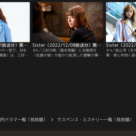
は飛び込む。そん
切ってたの！？」と言いながら、車道に飛
とを拒否するのだ
いたのは、凪沙の
び出す。慌てて沙帆を追いかける陽佑だっ
が出勤すると、沙
った…。
たが、その陽佑に車が迫る！
て社員たちに挨拶
Sister（2022/12/01放送分）第07話
Sister（2022/12/08放送分）第08話
ンの一室で、目を
＃8／三好沙帆（瀧本美織）と羽瀬昊汰
＃9／桧山亨（永
舞香）は、三好沙
（佐藤大樹）が崖から転落した衝撃の事件
妻・娘と仲良く過
椅子に拘束されて
から1年。麻倉陽佑（溝端淳平）と結婚し
凪沙（山本舞香）
るまで、あの人は
た三好凪沙（山本舞香）は、全てがうまく
らないフリをされ
と、父・洋介（吉
いっていると思っていた。仕事でも社長賞
の様子を見ていた
語り始めた沙帆
を受賞するなど、絶好調の凪沙。しかし授
は、凪沙のことで
思った驚愕の理由
賞式に来ていた桧山亨（永井大）に声をか
麻倉陽佑（溝端淳
、沙帆から…。
けられ参加した飲み会の後…。
そんな中、凪沙の
国内ドラマ一覧（見放題）
サスペンス・ミステリー一覧（見放題）