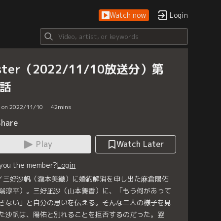
Watch now
Login
ister（2022/11/10放送分）第
4話
d on 2022/11/10
42
mins
Share
Play
Watch Later
 you the member?
Login
／三好沙帆（瀧本美織）に婚約解消を申し出た麻倉陽佑
端淳平）。三好凪沙（山本舞香）に、「もう何があって
さない」と自分の思いを伝える。そんな二人の様子を見
た沙帆は、陽佑と別れることを拒否するのだった。翌