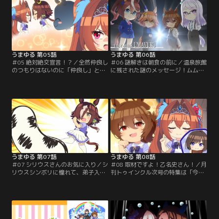
うまゆる 第05話
うまゆる 第06話
＃05 絶対絶交宣言！？／全然仲良し
＃06 謎解きは朝食の前に／温泉旅館
のつもりはないのに「仲良し」と記
に残された謎のメッセージ！ムム、
事に書かれてしまうウオッカとダイ
これは事件の予感！颯爽と現れたト
ワスカーレット。対策のために一計
ウカイテイオー率いる探偵ウマ娘た
を案じるが…？
ち！これにて一件落着！？
うまゆる 第07話
うまゆる 第08話
＃07 シリウスさんのお気に入り／シ
＃08 取材ですよ！乙名史さん！／月
リウスシンボリに憧れて、弟子入り
刊トゥインクル次号の特集は「今キ
を志願するウオッカ。果たしてウオ
てるウマ娘」！取材に燃える乙名史
ッカは『カッケーウマ娘』になれる
記者はウオッカとダイワスカーレッ
のか！？
トに話を聞くが…？