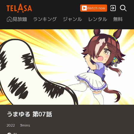
Watch now
見放題
ランキング
ジャンル
レンタル
無料
は
うまゆる 第07話
2022
3
mins