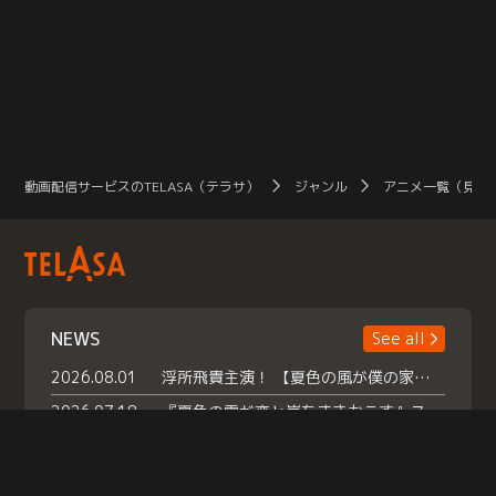
動画配信サービスのTELASA（テラサ）
ジャンル
アニメ一覧（見放
NEWS
See all
2026.08.01
浮所飛貴主演！ 【夏色の風が僕の家にやってきた】 本日よりテラサで独占配信スタート！
2026.07.18
『夏色の雲が恋と嵐をまきおこす』スペシャルメイキング 【Part1】2026年７月18日（土）23時30分～配信スタート！話題のシーンの裏側を大公開！豪華キャスト大集合！ 『武宮家 真夏の家族会議』開催！
2026.07.15
救命医・遥（今田）の《心揺さぶる過去》や、 麻酔科医・権野（船越英一郎）の《謎多きプライベート》など… 《知られざるエピソード》を独占配信！