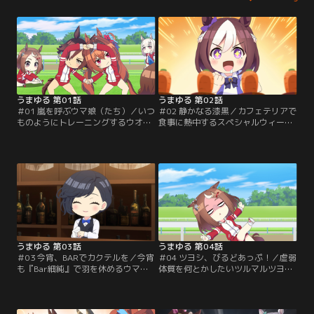
うまゆる 第01話
うまゆる 第02話
＃01 嵐を呼ぶウマ娘（たち）／いつ
＃02 静かなる漆黒／カフェテリアで
ものようにトレーニングするウオッ
食事に熱中するスペシャルウィー
カとダイワスカーレット。すると突
ク。すると背後から鋭い視線が！あ
然の嵐！そして最強っぽいウマ娘が
なたはシンボリクリスエスさん！？
ふたり…！あれは！？
うまゆる 第03話
うまゆる 第04話
＃03 今宵、BARでカクテルを／今宵
＃04 ツヨシ、びるどあっぷ！／虚弱
も『Bar細純』で羽を休めるウマ娘
体質を何とかしたいツルマルツヨ
達。そこにはギムレット（？）をか
シ。試行錯誤した結果、彼女が手に
たむけるタニノギムレットの姿があ
入れた「強さ」とは…？
った。