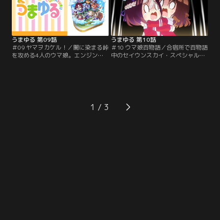
うまゆる 第09話
うまゆる 第10話
＃09 ヤマヲカケル！／闇に染まる峠
＃10 ウマ娘百物語／合宿所で百物語
を攻める4人のウマ娘。エンジン全
中のセイウンスカイ・スペシャルウ
開！？ドリフト走行！？勝利の行方
イーク・キングヘイロー。蝋燭がま
はまさかの…！？
たひとつ消えたとき、怪異が訪れ
る…！
1