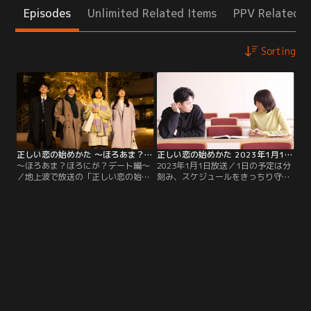
Episodes
Unlimited Related Items
PPV Related I
Sorting
正しい恋の始めかた ～ほろあま？ほろにが？デート編～
正しい恋の始めかた 2023年1月1日放送
～ほろあま？ほろにが？デート編～
2023年1月1日放送／1日の予定は分
／地上波で放送の「正しい恋の始め
刻み、スケジュールをきっちり守る
かた」を見る前でも、見た後でも楽
のが好きな完璧主義の尾崎真心（大
しめる～ほろあま？ほろにが？デー
友花恋）。そんな真心にとって唯一
ト編～。ToDoリストをこなすことが
うまくいかないのが“恋愛”。一向に
大好きな完璧主義の大学生・尾崎真
発展しない“恋愛ステータス”を変え
心がサークルで出会った、ポーカー
るべく真心はサークルに入ることを
フェイスな先輩・清水瑛太（豊田裕
決心する。そこで出会ったのは、ポ
大）と王子様系先輩・桜井優馬（本
ーカーフェイスな先輩・清水瑛太
田響矢）。
（豊田裕大）と王子様系先輩・桜井
優馬（本田響矢）。