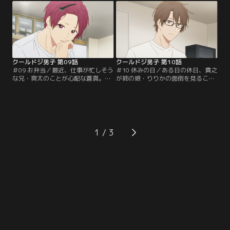
以上に気合を入れてテスト勉強をし
派手な見た目の蒼真に圧倒され、な
ようと意気込み、姉の店に来ていた
かなかうまく話すことができないで
が、テスト勉強はまったくはかどら
いる中、焦ってドジを連発してしま
ず、すぐに行き詰ってしまう。そん
う……。気に病んでしまっていた颯
な瞬を見かねたあさみに頼まれ、颯
に声をかけたのは、客として店を訪
が急遽…。
れていた貴之だった。
クールドジ男子 第09話
クールドジ男子 第10話
＃09 お弁当／最近、仕事が忙しそう
＃10 休みの日／ある日の休日、貴之
な兄・爽太のことが心配な蒼真。兄
が姉の娘・りりかの面倒を見ること
の爽太は集中すると食事も睡眠も後
になった。せっかくの休日をゆっく
回しになるタイプで、友達にそのこ
り過ごしたかったと思いながらも、
とを話した蒼真は、彼らの勧めで兄
世話をする貴之。そんな中、りりか
のために弁当を作ることにする。そ
にせがまれ弁当を持って公園にやっ
してここにもうひとり、最近の爽太
てきた貴之は、そこで険しい表情で
の様子が気になっている人物がい
こちらを見つめる少年と出会う。そ
1
た。それは、爽太の後輩として同じ
れはランニング中に偶然、貴之を見
会社で働く貴之。
かけた瞬で、貴之への伝言を必死で
思い出そうとしていたのだ。