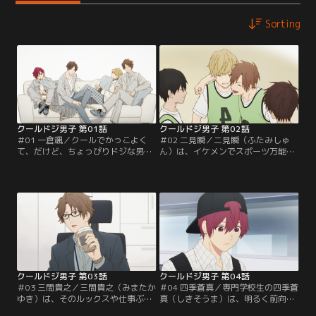
Sorting
クールドジ男子 第01話
クールドジ男子 第02話
＃01 一倉颯／クールでかっこよく
＃02 二見瞬／二見瞬（ふたみしゅ
て、だけど、ちょっぴりドジな男子
ん）は、イケメンでスポーツ万能な
たち。これは、そんなドジさえもク
高校生。努力家で負けず嫌いな性格
ールに決めてしまう男子たちの日常
で、失敗すらクールに決めたいと思
譚である。大学生の一倉颯（いちく
っている。だが、少し抜けたところ
らはやて）は、自身がドジであるこ
があり、高校生活最後の球技大会で
とを自覚し、失敗のたびに反省する
も大活躍の反面、ドジを繰り返して
日々を送っていた。クールでドジな
しまう。喫茶店を営む姉のあさみや
ところが周囲より密かに人気の颯だ
まわりの人からは、そんなところが
が、本人は自分に個性がないと思い
「かわいい」と言われるが…。
こみ…。
クールドジ男子 第03話
クールドジ男子 第04話
＃03 三間貴之／三間貴之（みまたか
＃04 四季蒼真／専門学校生の四季蒼
ゆき）は、そのルックスや仕事ぶり
真（しきそうま）は、明るく前向き
からは想像がつかないドジが多く、
な性格。ドジな自分にも卑屈になら