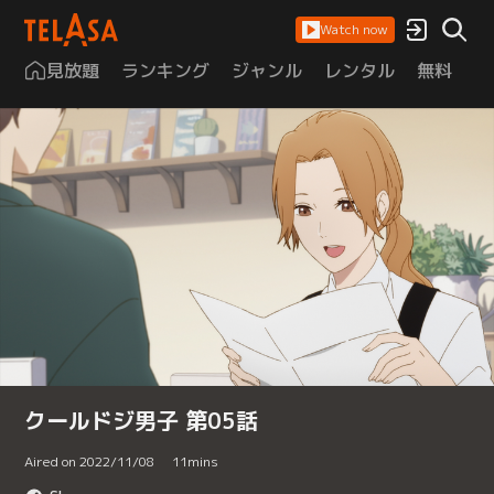
Watch now
見放題
ランキング
ジャンル
レンタル
無料
は
クールドジ男子 第05話
Aired on 2022/11/08
11
mins