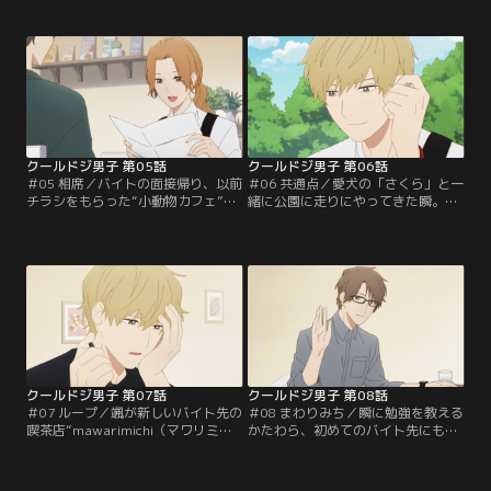
まわりから密かに「社内の隠れ癒し
ず、ときどき自身のドジがツボには
担当」と呼ばれている。だが本人は
まって笑いがこらえられなくなるこ
そんなこととはつゆ知らず、彼を見
ともある。ある日、友人がすでに自
て和む人々を不思議そうに見るばか
身の将来についてきちんとした考え
り。残業続きのある日、先輩社員の
を持っていることを知った蒼真は感
四季爽太（しきそうた）に誘われ、
心すると同時に、自分にはやりたい
仕事帰りに居酒屋に立ち寄った貴之
ことがたくさんあるが強みや武器が
は…。
ないことを自覚する。
クールドジ男子 第05話
クールドジ男子 第06話
＃05 相席／バイトの面接帰り、以前
＃06 共通点／愛犬の「さくら」と一
チラシをもらった“小動物カフェ”に
緒に公園に走りにやってきた瞬。そ
入ろうとした颯は、見知らぬ男性に
の彼の目の前で、突然、誰かが転ん
声をかけられる。それはカップルや
だ。それは公園で写真を撮っていた
女性客の多い店内にひとりで入るこ
蒼真だった。驚いて声をかけた瞬の
とを躊躇していた貴之だった。貴之
前で立ち上がった蒼真は、自身のド
と一緒に店内に入った颯は、様々な
ジを気にもするわけでもなく、逆に
小動物と触れ合いテンションは上が
ツボにはまって笑い出す始末で、瞬
りっぱなし。一方の貴之は癒しを求
は呆れると同時に感心してしまう。
め、静かに動物たちを見守る。
そこから、ふたりは夕日に染まる公
園で友情を育み始める。
クールドジ男子 第07話
クールドジ男子 第08話
＃07 ループ／颯が新しいバイト先の
＃08 まわりみち／瞬に勉強を教える
喫茶店“mawarimichi（マワリミ
かたわら、初めてのバイト先にも慣
チ）カフェ”で働くことになった。
れておこうとする颯は、もうひとり
颯はそこで店長のあさみの弟・瞬と
のバイト店員・蒼真と少しでも距離
出会う。瞬はとある理由からいつも
を縮めようと考える。ところが颯は