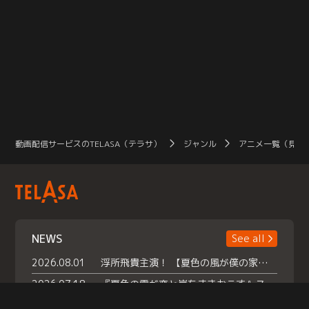
動画配信サービスのTELASA（テラサ）
ジャンル
アニメ一覧（見放
NEWS
See all
2026.08.01
浮所飛貴主演！ 【夏色の風が僕の家にやってきた】 本日よりテラサで独占配信スタート！
2026.07.18
『夏色の雲が恋と嵐をまきおこす』スペシャルメイキング 【Part1】2026年７月18日（土）23時30分～配信スタート！話題のシーンの裏側を大公開！豪華キャスト大集合！ 『武宮家 真夏の家族会議』開催！
2026.07.15
救命医・遥（今田）の《心揺さぶる過去》や、 麻酔科医・権野（船越英一郎）の《謎多きプライベート》など… 《知られざるエピソード》を独占配信！