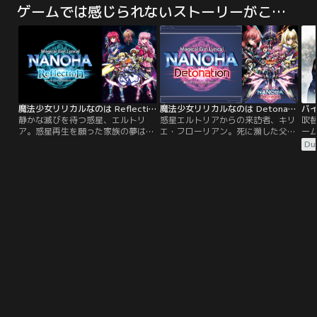
ゲームでは感じられないストーリーがここに（アニメ）
魔法少女リリカルなのは Reflection
魔法少女リリカルなのは Detonation
静かな滅びを待つ惑星、エルトリ
惑星エルトリアからの来訪者、キリ
吹
ア。惑星再生を願った家族の夢は潰
エ・フローリアン。死に瀕した父親
ー
え、一つの物語が終わろうとしてい
と故郷を救うため、地球に存在する
ザ
Du
た。だが、諦めなかった少女がい
「永遠結晶」を求めたキリエだった
ア
た。少女が見つけた「希望」は、遙
がその旅は同行者「イリス」がキリ
カ
か遠い世界にあった。「地球」と呼
エを利用するための嘘だった。イリ
カ
ばれるその星の、小さな島国とその
スの目的は、永遠結晶の中で眠って
ン
近海。そこに眠る「永遠結晶」の
いた存在「ユーリ」への復讐だっ
テ
力。少女は旅に出る。心をつないだ
た。妹キリエとイリスを追って地球
を
親友とともに、故郷と、家族を救う
を訪れていたアミティエ・フローリ
女
ため。【提供：バンダイチャンネ
アン。イリスによって…。【提供：
が
ル】
バンダイチャンネル】