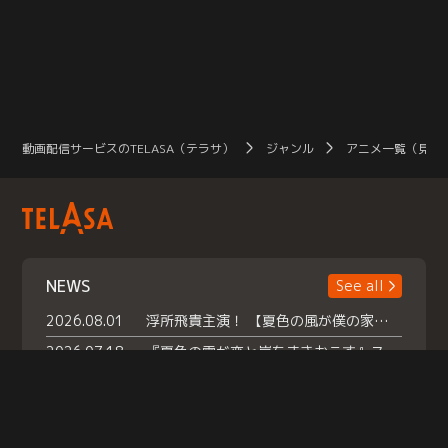
動画配信サービスのTELASA（テラサ）
ジャンル
アニメ一覧（見放
NEWS
See all
2026.08.01
浮所飛貴主演！ 【夏色の風が僕の家にやってきた】 本日よりテラサで独占配信スタート！
2026.07.18
『夏色の雲が恋と嵐をまきおこす』スペシャルメイキング 【Part1】2026年７月18日（土）23時30分～配信スタート！話題のシーンの裏側を大公開！豪華キャスト大集合！ 『武宮家 真夏の家族会議』開催！
2026.07.15
救命医・遥（今田）の《心揺さぶる過去》や、 麻酔科医・権野（船越英一郎）の《謎多きプライベート》など… 《知られざるエピソード》を独占配信！