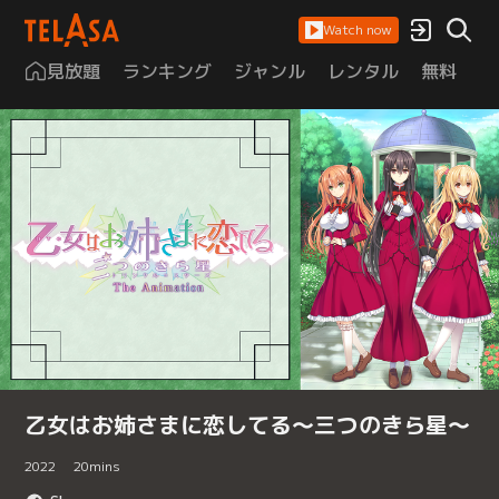
Watch now
見放題
ランキング
ジャンル
レンタル
無料
は
乙女はお姉さまに恋してる～三つのきら星～
2022
20
mins