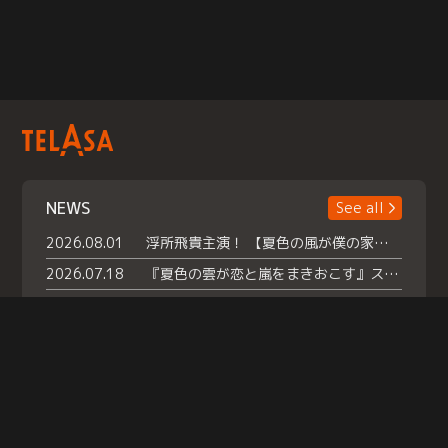
NEWS
See all
2026.08.01
浮所飛貴主演！ 【夏色の風が僕の家にやってきた】 本日よりテラサで独占配信スタート！
2026.07.18
『夏色の雲が恋と嵐をまきおこす』スペシャルメイキング 【Part1】2026年７月18日（土）23時30分～配信スタート！話題のシーンの裏側を大公開！豪華キャスト大集合！ 『武宮家 真夏の家族会議』開催！
2026.07.15
救命医・遥（今田）の《心揺さぶる過去》や、 麻酔科医・権野（船越英一郎）の《謎多きプライベート》など… 《知られざるエピソード》を独占配信！