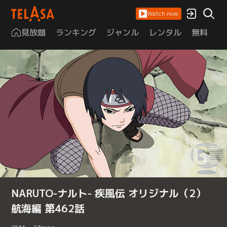
Watch now
見放題
ランキング
ジャンル
レンタル
無料
は
NARUTO-ナルト- 疾風伝 オリジナル（2）
航海編 第462話