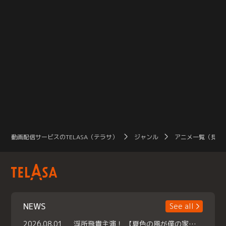
動画配信サービスのTELASA（テラサ）
ジャンル
アニメ一覧（見放
NEWS
See all
2026.08.01
浮所飛貴主演！ 【夏色の風が僕の家にやってきた】 本日よりテラサで独占配信スタート！