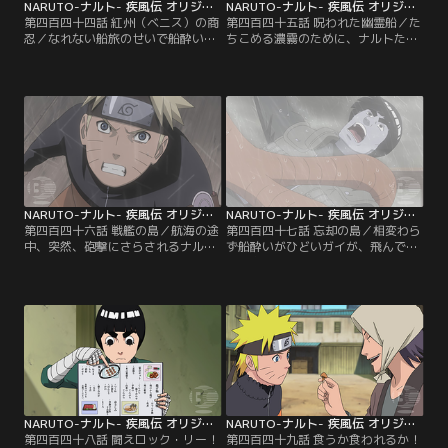
NARUTO-ナルト- 疾風伝 オリジナル（2）航海編 第444話
NARUTO-ナルト- 疾風伝 オリジナル（2）航海編 第445話
第四百四十四話 紅州（ベニス）の商
第四百四十五話 呪われた幽霊船／た
忍／なれない船旅のせいで船酔いに
ちこめる濃霧のために、ナルトたち
なってしまったナルト、ヤマト、ガ
が乗る船は、海上で立ち往生を余儀
イ、アオバの一行。特にひどいのは
なくされていた。暇をもてあました
ガイで、一行はひとまず付近の無人
一行は、なぜか怪談話で盛り上がる
島に立ち寄ることにする。ナルトた
が、お化けや幽霊の話が大嫌いなナ
ちはその島で、サクラ、いの、チョ
ルトは、強がってはみるものの怖く
ウジと出会う。この島は薬草の宝庫
てたまらない。そんな中、霧の中か
といわれる島で、サクラたちは綱手
ら一隻の船が現れる。ナルトはそれ
の指示で薬草を集めに来たのだ。ナ
が、先ほどの怪談話で聞いた幽霊船
ルトはガイが回復するまで…。【提
ではないかと思い…。【提供：バン
供：バンダイチャンネル】
ダイチャンネル】
NARUTO-ナルト- 疾風伝 オリジナル（2）航海編 第446話
NARUTO-ナルト- 疾風伝 オリジナル（2）航海編 第447話
第四百四十六話 戦艦の島／航海の途
第四百四十七話 忘却の島／相変わら
中、突然、砲撃にさらされるナルト
ず船酔いがひどいガイが、飛んでき
たちの船。砲撃は巨大な戦艦を思わ
た巨鳥に連れ去られた。ガイを助け
せる島からのもので、そのあまりの
るため、巨鳥が飛び去った方向にあ
激しさについにナルトたちの船は大
る島へと上陸するナルト、ヤマト、
破してしまう。この島は、付近の海
アオバ。早速、ガイの捜索を始めよ
を荒らしまわる海賊たちのすみかだ
うとするが、その時三人は一人の女
ったのだ。金になるものは鉄くずか
性を見かける。話を聞こうと声をか
ら人間まで根こそぎ奪い去ろうとす
けるアオバ。だが、なぜか女性は逃
る海賊たち。その追っ手から逃れる
げるようにその場から立ち去ってゆ
ため…。【提供：バンダイチャンネ
く。【提供：バンダイチャンネル】
ル】
NARUTO-ナルト- 疾風伝 オリジナル（2）航海編 第448話
NARUTO-ナルト- 疾風伝 オリジナル（2）航海編 第449話
第四百四十八話 闘えロック・リー！
第四百四十九話 食うか食われるか！