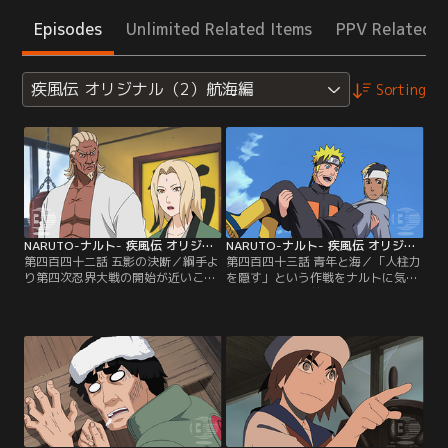
Episodes
Unlimited Related Items
PPV Related I
疾風伝 オリジナル（2）航海編
Sorting
NARUTO-ナルト- 疾風伝 オリジナル（2）航海編 第442話
NARUTO-ナルト- 疾風伝 オリジナル（2）航海編 第443話
第四百四十二話 五影の決断／綱手よ
第四百四十三話 青年と海／「人柱力
り第四次忍界大戦の開始が近いこと
を隠す」という作戦をナルトに気取
を告げられるサクラ。迫り来る戦争
られぬよう、建前上ナルトに極秘任
の気配を察しているチョウジに、開
務を与えて旅立たせる綱手。予言の
戦が近いことを告げるシカマル。木
タコ探しに胸を躍らせつつ、ヤマ
ノ葉の面々それぞれが、来るべき戦
ト、ガイ、アオバとともに船旅に出
争を前に、守るべきもののため、静
るナルトだが、突如その前に難題が
かに覚悟を決めていく。その頃、雲
持ち上がる。出航する湾の出口に船
隠れの里では五影が集まり、今後の
を襲う化物が出現するため、船乗り
方針を相談していた。【提供：バン
たちが船を出さないのだという…。
ダイチャンネル】
【提供：バンダイチャンネル】