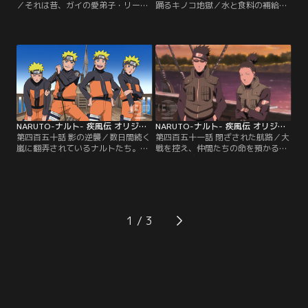
／それは昔、ガイの愛弟子・リー
踊るキノコ地獄／水と食料の補給の
が、必殺技・裏蓮華を習得したお祝
ため、ナルトたちの船はとある港に
いをした翌日のことだった。あまり
立ち寄った。ヤマトの指示で食料調
の喜ばしいできごとに、ハメをはず
達に向かったナルトは、そこで一人
して飲みすぎたガイは、途中から記
の野菜売りと出会い、すすめられる
憶をなくしていた。それはなぜか夕
まま珍しいキノコを買う。ところ
べ一緒にいたリーも同じで、二人と
が、港での補給を終え、次の航海へ
も必死で記憶の糸をたぐりよせる。
と出発した船をとんでもない悪夢が
そしてガイは、漠然と思い出した記
襲う。はじまりは急に体調を崩した
憶の中からある結論に辿り着く。
ヤマトが倒れたことだった。【提
【提供：バンダイチャンネル】
供：バンダイチャンネル】
NARUTO-ナルト- 疾風伝 オリジナル（2）航海編 第450話
NARUTO-ナルト- 疾風伝 オリジナル（2）航海編 第451話
第四百五十話 影の逆襲／数日間続く
第四百五十一話 閉ざされた航路／大
嵐に翻弄されているナルトたち。ナ
戦を控え、仲間たちの命を預かる責
ルトは影分身を動員して膨大な仕事
任を重く感じているシカマル。その
を片付けていくが、散々いいように
考えを見透かしたように、シカクは
こき使われ、挙句上から目線の本体
シカマルを遠方の任務に送り出す。
ナルトの態度に、影分身たちの不満
それは航路の途中の藻屑島にて、ナ
が一気に爆発。本体ナルトを監禁
ルトたちと合流し、物資を補給する
し、待遇改善を要求すべく反乱を起
任務だった。無事目的を果たし、島
1
こしてしまう。慌てて影分身を解こ
を出ようとする一行だが、突如船は
うとするナルトだが、術はなぜか解
霧に包まれ、羅針盤の動きが狂い始
けず…。【提供：バンダイチャンネ
める…。【提供：バンダイチャンネ
ル】
ル】