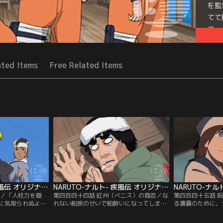
を監
てて
ず…
Seri
ated Items
Free Related Items
NARUTO-ナルト- 疾風伝 オリジナル（2）航海編 第443話
NARUTO-ナルト- 疾風伝 オリジナル（2）航海編 第444話
海／「人柱力を隠
第四百四十四話 紅州（ベニス）の商忍／な
第四百四十五話 
に気取られぬよ
れない船旅のせいで船酔いになってしまっ
る濃霧のために、
任務を与えて旅立
たナルト、ヤマト、ガイ、アオバの一行。
海上で立ち往生を
探しに胸を躍らせ
特にひどいのはガイで、一行はひとまず付
をもてあました一