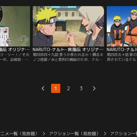
オバとともに船旅
近の無人島に立ち寄ることにする。ナルト
り上がるが、お化
その前に難題が持
たちはその島で、サクラ、いの、チョウジ
ナルトは、強がっ
出口に船を襲う化
と出会う。この島は薬草の宝庫といわれる
まらない。そんな
りたちが船を出さ
島で、サクラたちは綱手の指示で薬草を集
が現れる。ナルト
供：バンダイチャ
めに来たのだ。ナルトはガイが回復するま
話で聞いた幽霊船
で…。【提供：バンダイチャンネル】
【提供：バンダイ
NARUTO-ナルト- 疾風伝 オリジナル（2）航海編 第448話
NARUTO-ナルト- 疾風伝 オリジナル（2）航海編 第449話
ック・リー！／それ
第四百四十九話 食うか食われるか！踊るキ
第四百五十話 影
ーが、必殺技・裏
ノコ地獄／水と食料の補給のため、ナルト
弄されているナル
した翌日のことだ
たちの船はとある港に立ち寄った。ヤマト
を動員して膨大な
できごとに、ハメ
の指示で食料調達に向かったナルトは、そ
散々いいようにこ
イは、途中から記
こで一人の野菜売りと出会い、すすめられ
線の本体ナルトの
はなぜか夕べ一緒
るまま珍しいキノコを買う。ところが、港
満が一気に爆発。
人とも必死で記憶
での補給を終え、次の航海へと出発した船
遇改善を要求すべ
1
2
3
してガイは、漠然
をとんでもない悪夢が襲う。はじまりは急
う。慌てて影分身
らある結論に辿り
に体調を崩したヤマトが倒れたことだっ
が、術はなぜか解
チャンネル】
た。【提供：バンダイチャンネル】
イチャンネル】
アニメ一覧（見放題）
アクション一覧（見放題）
アクション一