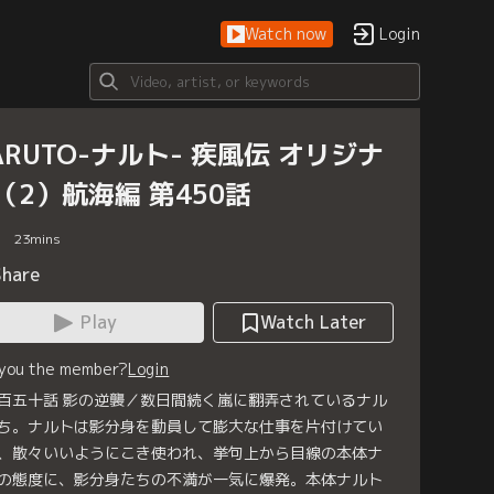
Watch now
Login
ARUTO-ナルト- 疾風伝 オリジナ
（2）航海編 第450話
23
mins
Share
Play
Watch Later
 you the member?
Login
百五十話 影の逆襲／数日間続く嵐に翻弄されているナル
ち。ナルトは影分身を動員して膨大な仕事を片付けてい
、散々いいようにこき使われ、挙句上から目線の本体ナ
の態度に、影分身たちの不満が一気に爆発。本体ナルト