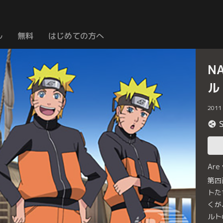
ル
無料
はじめての方へ
N
ル
2011
Are
第四
トた
くが
ルト