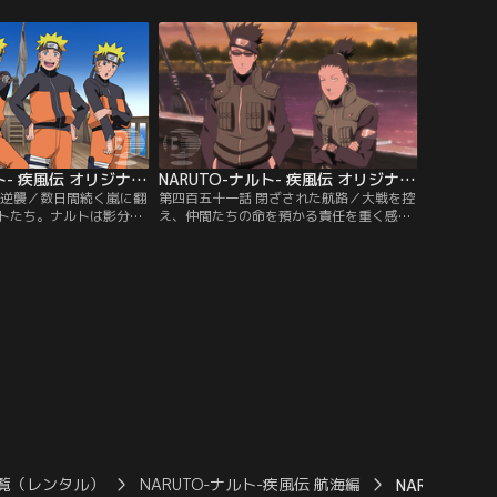
けや幽霊の話が大嫌いな
ちの船は大破してしまう。この島は、付近
てはみるものの怖くてた
の海を荒らしまわる海賊たちのすみかだっ
中、霧の中から一隻の船
たのだ。金になるものは鉄くずから人間ま
はそれが、先ほどの怪談
で根こそぎ奪い去ろうとする海賊たち。そ
ではないかと思い…。
の追っ手から逃れるため…。【提供：バン
チャンネル】
ダイチャンネル】
NARUTO-ナルト- 疾風伝 オリジナル（2）航海編 第450話
NARUTO-ナルト- 疾風伝 オリジナル（2）航海編 第451話
の逆襲／数日間続く嵐に翻
第四百五十一話 閉ざされた航路／大戦を控
トたち。ナルトは影分身
え、仲間たちの命を預かる責任を重く感じ
仕事を片付けていくが、
ているシカマル。その考えを見透かしたよ
き使われ、挙句上から目
うに、シカクはシカマルを遠方の任務に送
態度に、影分身たちの不
り出す。それは航路の途中の藻屑島にて、
本体ナルトを監禁し、待
ナルトたちと合流し、物資を補給する任務
く反乱を起こしてしま
だった。無事目的を果たし、島を出ようと
を解こうとするナルトだ
する一行だが、突如船は霧に包まれ、羅針
けず…。【提供：バンダ
盤の動きが狂い始める…。【提供：バンダ
イチャンネル】
覧（レンタル）
NARUTO-ナルト-疾風伝 航海編
NARUTO-ナ