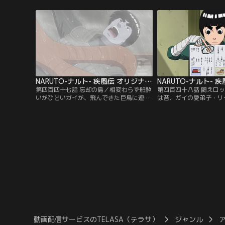
マル。木ノ葉の面々それぞれが、来るべき
つつ、ヤマト、ガイ、ア
戦争を前に、守るべきもののため、静かに
に出るナルトだが、突如
覚悟を決めていく。その頃、雲隠れの里で
ち上がる。出航する湾の
は五影が集まり、今後の方針を相談してい
物が出現するため、船乗
た。【提供：バンダイチャンネル】
ないのだという…。【提
ンネル】
NARUTO-ナルト- 疾風伝 オリジナル（2）航海編 第447話
第四百四十七話 忘却の島／相変わらず船酔
第四百四十八話 闘えロ
いがひどいガイが、飛んできた巨鳥に連れ
は昔、ガイの愛弟子・リ
去られた。ガイを助けるため、巨鳥が飛び
蓮華を習得したお祝いを
去った方向にある島へと上陸するナルト、
った。あまりの喜ばしい
ヤマト、アオバ。早速、ガイの捜索を始め
をはずして飲みすぎたガ
ようとするが、その時三人は一人の女性を
憶をなくしていた。それ
見かける。話を聞こうと声をかけるアオ
にいたリーも同じで、二
バ。だが、なぜか女性は逃げるようにその
の糸をたぐりよせる。そ
場から立ち去ってゆく。【提供：バンダイ
と思い出した記憶の中か
チャンネル】
着く。【提供：バンダイ
動画配信サービスのTELASA（テラサ）
ジャンル