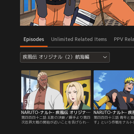
Episodes
Unlimited Related Items
PPV Rel
疾風伝 オリジナル（2）航海編
NARUTO-ナルト- 疾風伝 オリジナル（2）航海編 第442話
第四百四十二話 五影の決断／綱手より第四
第四百四十三話 青年と
次忍界大戦の開始が近いことを告げられる
す」という作戦をナルト
サクラ。迫り来る戦争の気配を察している
う、建前上ナルトに極秘
チョウジに、開戦が近いことを告げるシカ
たせる綱手。予言のタコ