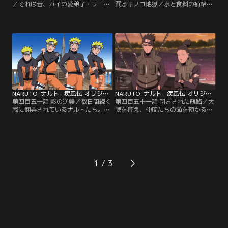
／それは昔、ガイの愛弟子・リー
踊るキノコ地獄／水と食料の補給の
が、必殺技・裏蓮華を習得したお祝
ため、ナルトたちの船はとある港に
いをした翌日のことだった。あまり
立ち寄った。ヤマトの指示で食料調
の喜ばしいできごとに、ハメをはず
達に向かったナルトは、そこで一人
して飲みすぎたガイは、途中から記
の野菜売りと出会い、すすめられる
憶をなくしていた。それはなぜか夕
まま珍しいキノコを買う。ところ
べ一緒にいたリーも同じで、二人と
が、港での補給を終え、次の航海へ
も必死で記憶の糸をたぐりよせる。
と出発した船をとんでもない悪夢が
そしてガイは、漠然と思い出した記
襲う。はじまりは急に体調を崩した
憶の中からある結論に辿り着く。
ヤマトが倒れたことだった。【提
【提供：バンダイチャンネル】
供：バンダイチャンネル】
NARUTO-ナルト- 疾風伝 オリジナル（2）航海編 第450話
NARUTO-ナルト- 疾風伝 オリジナル（2）航海編 第451話
第四百五十話 影の逆襲／数日間続く
第四百五十一話 閉ざされた航路／大
嵐に翻弄されているナルトたち。ナ
戦を控え、仲間たちの命を預かる責
ルトは影分身を動員して膨大な仕事
任を重く感じているシカマル。その
を片付けていくが、散々いいように
考えを見透かしたように、シカクは
こき使われ、挙句上から目線の本体
シカマルを遠方の任務に送り出す。
ナルトの態度に、影分身たちの不満
それは航路の途中の藻屑島にて、ナ
が一気に爆発。本体ナルトを監禁
ルトたちと合流し、物資を補給する
し、待遇改善を要求すべく反乱を起
任務だった。無事目的を果たし、島
1
こしてしまう。慌てて影分身を解こ
を出ようとする一行だが、突如船は
うとするナルトだが、術はなぜか解
霧に包まれ、羅針盤の動きが狂い始
けず…。【提供：バンダイチャンネ
める…。【提供：バンダイチャンネ
ル】
ル】