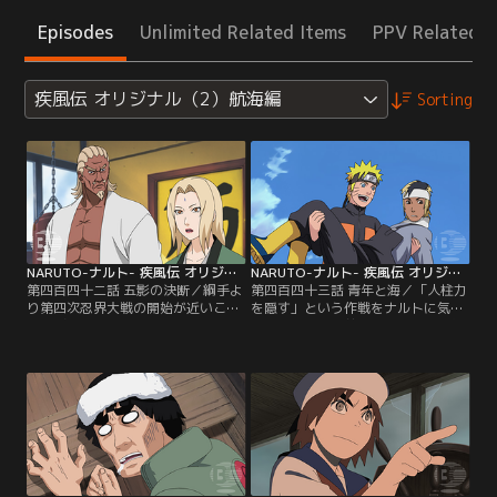
Episodes
Unlimited Related Items
PPV Related I
疾風伝 オリジナル（2）航海編
Sorting
NARUTO-ナルト- 疾風伝 オリジナル（2）航海編 第442話
NARUTO-ナルト- 疾風伝 オリジナル（2）航海編 第443話
第四百四十二話 五影の決断／綱手よ
第四百四十三話 青年と海／「人柱力
り第四次忍界大戦の開始が近いこと
を隠す」という作戦をナルトに気取
を告げられるサクラ。迫り来る戦争
られぬよう、建前上ナルトに極秘任
の気配を察しているチョウジに、開
務を与えて旅立たせる綱手。予言の
戦が近いことを告げるシカマル。木
タコ探しに胸を躍らせつつ、ヤマ
ノ葉の面々それぞれが、来るべき戦
ト、ガイ、アオバとともに船旅に出
争を前に、守るべきもののため、静
るナルトだが、突如その前に難題が
かに覚悟を決めていく。その頃、雲
持ち上がる。出航する湾の出口に船
隠れの里では五影が集まり、今後の
を襲う化物が出現するため、船乗り
方針を相談していた。【提供：バン
たちが船を出さないのだという…。
ダイチャンネル】
【提供：バンダイチャンネル】