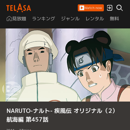
Watch now
見放題
ランキング
ジャンル
レンタル
無料
は
NARUTO-ナルト- 疾風伝 オリジナル（2）
航海編 第457話