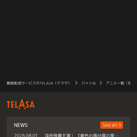
動画配信サービスのTELASA（テラサ）
ジャンル
アニメ一覧（見放
NEWS
See all
2026.08.01
浮所飛貴主演！ 【夏色の風が僕の家にやってきた】 本日よりテラサで独占配信スタート！