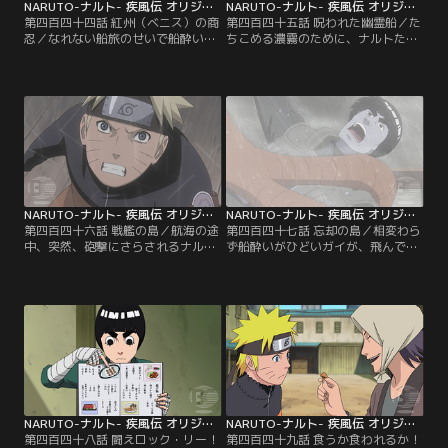
NARUTO-ナルト- 疾風伝 オリジナル（2）航海編 第444話
NARUTO-ナルト- 疾風伝 オリジナル（2）航海編 第445話
第四百四十四話 紅州（ベニス）の商
第四百四十五話 呪われた幽霊船／た
忍／なれない船旅のせいで船酔いに
ちこめる濃霧のために、ナルトたち
なってしまったナルト、ヤマト、ガ
が乗る船は、海上で立ち往生を余儀
イ、アオバの一行。特にひどいのは
なくされていた。暇をもてあました
ガイで、一行はひとまず付近の無人
一行は、なぜか怪談話で盛り上がる
島に立ち寄ることにする。ナルトた
が、お化けや幽霊の話が大嫌いなナ
ちはその島で、サクラ、いの、チョ
ルトは、強がってはみるものの怖く
ウジと出会う。この島は薬草の宝庫
てたまらない。そんな中、霧の中か
といわれる島で、サクラたちは綱手
ら一隻の船が現れる。ナルトはそれ
の指示で薬草を集めに来たのだ。ナ
が、先ほどの怪談話で聞いた幽霊船
ルトはガイが回復するまで…。【提
ではないかと思い…。【提供：バン
供：バンダイチャンネル】
ダイチャンネル】
NARUTO-ナルト- 疾風伝 オリジナル（2）航海編 第446話
NARUTO-ナルト- 疾風伝 オリジナル（2）航海編 第447話
第四百四十六話 戦艦の島／航海の途
第四百四十七話 忘却の島／相変わら
中、突然、砲撃にさらされるナルト
ず船酔いがひどいガイが、飛んでき
たちの船。砲撃は巨大な戦艦を思わ
た巨鳥に連れ去られた。ガイを助け
せる島からのもので、そのあまりの
るため、巨鳥が飛び去った方向にあ
激しさについにナルトたちの船は大
る島へと上陸するナルト、ヤマト、
破してしまう。この島は、付近の海
アオバ。早速、ガイの捜索を始めよ
を荒らしまわる海賊たちのすみかだ
うとするが、その時三人は一人の女
ったのだ。金になるものは鉄くずか
性を見かける。話を聞こうと声をか
ら人間まで根こそぎ奪い去ろうとす
けるアオバ。だが、なぜか女性は逃
る海賊たち。その追っ手から逃れる
げるようにその場から立ち去ってゆ
ため…。【提供：バンダイチャンネ
く。【提供：バンダイチャンネル】
ル】
NARUTO-ナルト- 疾風伝 オリジナル（2）航海編 第448話
NARUTO-ナルト- 疾風伝 オリジナル（2）航海編 第449話
第四百四十八話 闘えロック・リー！
第四百四十九話 食うか食われるか！