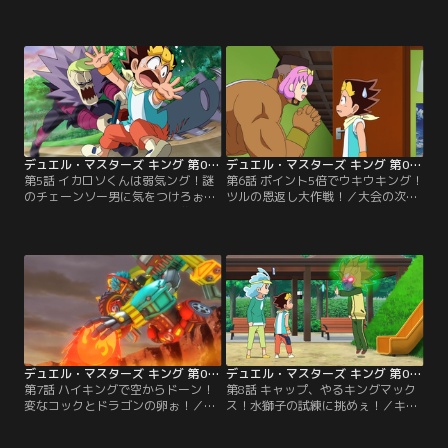
グ・オブ・デュエマッチ』の記念す
ラスに転入してきたボルツ。なんと
べき初戦の対戦カードはなんと、主
ラーメン屋の親父の家に居候してい
催者アバク対キラだった。全魂ポイ
たのだった。そんな中、街では魂ポ
ントを賭け両者の切札がぶつかり合
イントを狙った詐欺が発生、親父も
うのだった。果たして勝利はどちら
被害者の一人だったと知りジョー達
の手に！？【提供：バンダイチャン
は犯人を捜す事に。そして見るから
ネル】
に怪しい爺さんを発見するのだっ
た…。【提供：バンダイチャンネ
ル】
デュエル・マスターズ キング 第05話
デュエル・マスターズ キング 第06話
第5話 イカロソくんは弱気ング！謎
第6話 ポイント5倍でウキウキング！
のチェーンソー男に気をつけろぉ！
ツルの恩返し大作戦！／大会の次ス
／ジョーの住む街で、人々を襲うチ
テージを目指し魂ポイントを貯める
ェーンソー男が発生する事件が発
ジョー達。そんな中、楽して魂ポイ
生。公園にいたジョーは偶然にもチ
ントを得ようとジョーは新たなジョ
ェーンソー男に遭遇。いきなり襲い
ーカーズ「ツルーマン将軍」を生み
掛かかられたジョーはデュエマで退
出し、魂ポイント獲得を目指すのだ
治する事に…。【提供：バンダイチ
が…。【提供：バンダイチャンネ
ャンネル】
ル】
デュエル・マスターズ キング 第07話
デュエル・マスターズ キング 第08話
第7話 ハイキングで空からドーン！
第8話 キャップ、やるキングマック
変なコックとドラゴンの卵ぉ！／火
ス！水獅子の試練に挑めぇ！／キン
文明の火山に眠るドラゴンの卵を発
グマスターカードが欲しいキャッ
見したボルツ。マグマの中にある卵
プ。入手条件はなんと強さを示せと