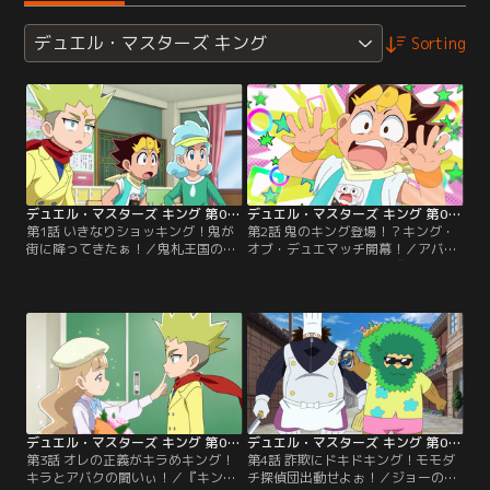
デュエル・マスターズ キング
Sorting
デュエル・マスターズ キング 第01話
デュエル・マスターズ キング 第02話
第1話 いきなりショッキング！鬼が
第2話 鬼のキング登場！？キング・
街に降ってきたぁ！／鬼札王国の王
オブ・デュエマッチ開幕！／アバク
アバクの襲来により、ジョーの新た
の宣言により幕を開けた『キング・
な物語が幕を開ける。五年生に進級
オブ・デュエマッチ』。魂ポイント
したジョーのクラスに転入してきた
を奪い合って世界中のデュエリスト
のは、なんとキラとキャップだっ
が熱戦を繰り広げていく。そんな
た。そして、もう一人謎の転入生メ
中、ジョーだけはデュエマが強いと
ガネ。ある日、ジョーはメガネに呼
噂がたち皆から対戦を避けられるの
び出される事になるのだが…。【提
だった…。【提供：バンダイチャン
供：バンダイチャンネル】
ネル】
デュエル・マスターズ キング 第03話
デュエル・マスターズ キング 第04話
第3話 オレの正義がキラめキング！
第4話 詐欺にドキドキング！モモダ
キラとアバクの闘いぃ！／『キン
チ探偵団出動せよぉ！／ジョーのク