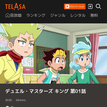
Watch now
見放題
ランキング
ジャンル
レンタル
無料
は
デュエル・マスターズ キング 第01話
2020
24
mins