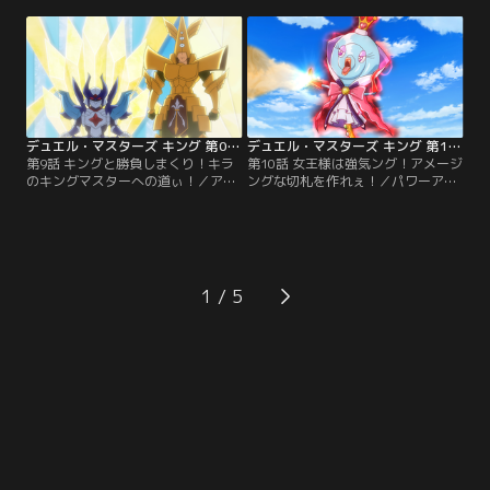
をブランドに任せていたのだが、な
いうキングマスターカード直々のク
んとその卵はボルツを追って人間界
エストだった。さらに、キングマス
の山に不時着してしまった。卵を探
ターカードの持主候補としてもう一
すボルツの前に大長老と一緒にいた
人、下級生で極度のアガリ症の安賀
謎のコックが現れる…。【提供：バ
里が選ばれるのだった。果たしてキ
ンダイチャンネル】
ングマスターカードはどちらの手
に！？【提供：バンダイチャンネ
ル】
デュエル・マスターズ キング 第09話
デュエル・マスターズ キング 第10話
第9話 キングと勝負しまくり！キラ
第10話 女王様は強気ング！アメージ
のキングマスターへの道ぃ！／アバ
ングな切札を作れぇ！／パワーアッ
クに敗れたキラはパワーアップの為
プの為、ジョーは新たなジョーカー
にキングマスターカードを手に入れ
ズ「スイート」を生み出した。しか
るべく、ありとあらゆる勝負を挑む
し、触れたものをキャンディーにで
事になった。格闘技やスポーツなど
きる力を持ったスイートをジョーは
100連勝を目指すキラの激しい戦い
怒らせてしまうのだった。怒り狂う
が幕を開ける！！【提供：バンダイ
スイートは町中をキャンディーで固
1
チャンネル】
めていってしまう…。【提供：バン
ダイチャンネル】