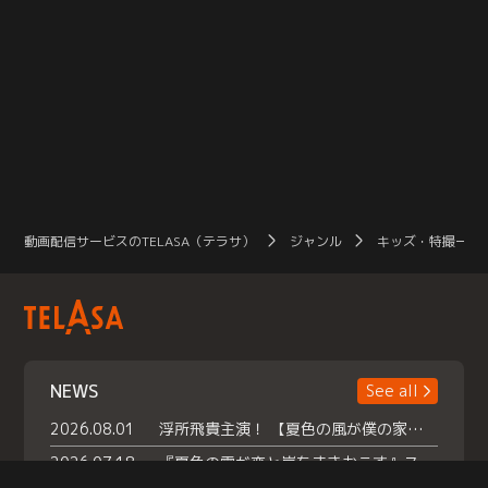
動画配信サービスのTELASA（テラサ）
ジャンル
キッズ・特撮一覧
NEWS
See all
2026.08.01
浮所飛貴主演！ 【夏色の風が僕の家にやってきた】 本日よりテラサで独占配信スタート！
2026.07.18
『夏色の雲が恋と嵐をまきおこす』スペシャルメイキング 【Part1】2026年７月18日（土）23時30分～配信スタート！話題のシーンの裏側を大公開！豪華キャスト大集合！ 『武宮家 真夏の家族会議』開催！