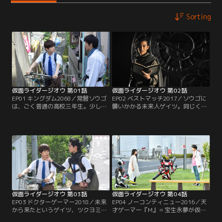
Sorting
仮面ライダージオウ 第01話
仮面ライダージオウ 第02話
EP01 キングダム2068／常磐ソウゴ
EP02 ベストマッチ2017／ソウゴに
は、ごく普通の高校三年生。少し変
襲いかかる未来人ゲイツ。同じく未
わっているのは、夢が「王様にな
来から来たという少女ツクヨミが、
る！」であること。そんなある日、
また助けてくれる。ソウゴにとって
いきなり現れた不思議な青年が予言
は、一体何が何だか。ウォズと名乗
のようにこう告げた。「おめでと
るあやしい予言者も、ソウゴにつき
う。今日は君にとって特別な一日」
まとう。怪人、アナザービルド。倒
そして、青年の言葉どおり、ソウゴ
すキーワードは「仮面ライダービル
は巨大な赤いロボットに襲われる。
ド」戦兎たちに会おうと、Nascita
そのロボットはなんとタイムマシー
に向かったソウゴが見たものは…？
ンで…。
仮面ライダージオウ 第03話
仮面ライダージオウ 第04話
EP03 ドクターゲーマー2018／未来
EP04 ノーコンティニュー2016／天
から来たというゲイツ、ツクヨミと
才ゲーマー『M』＝宝生永夢が仮面
の不思議な同居生活が始まった。彼
ライダーエグゼイドに変身した！だ