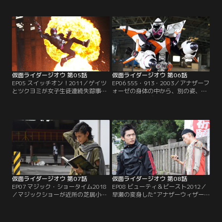
らはしっかり学校にまで付いてく
が倒したアナザーライダーがよみが
る。学校では「誰もクリアできない
えると、永夢はエグゼイドであった
ゲーム」が流行っていた。謎を追う
記憶がなくなってしまうのだった。
うちに、出てきた「天才ゲーマー
協力を頼むソウゴたち。だが、永夢
『M』」のうわさ。ソウゴたちが出
の態度は冷たい。彼は独自で「やる
会うのは…？新タイムジャッカー、
べきこと」を抱えているようだっ
オーラも登場！
た…？
仮面ライダージオウ 第05話
仮面ライダージオウ 第06話
EP05 スイッチオン！2011／ゲイツ
EP06 555・913・2003／アナザーフ
とツクヨミが女子生徒連続失踪事件
ォーゼの身体の中から、別の姿、ア
を追って、天ノ川学園高校へ向かっ
ナザーファイズが現れた…？草加雅
た。ソウゴも一緒について行く。ア
人を止めに来た男、乾巧はソウゴ達
ナザーライダーが事件に関わってい
の家にまで現れる。ソウゴ＆巧の奇
るのではないかとの疑いだった。学
妙なコンビが事件を追うが…。ター
校内で、やはり現れたアナザーライ
ゲットの少女、山吹カリンの謎、そ
ダー。変身して戦うソウゴたちに、
して、キーワードとなる『流れ星』
歓声を上げる生徒。なんと、この高
とは？
校には「仮面ライダー部」があると
いう…！
仮面ライダージオウ 第07話
仮面ライダージオウ 第08話
EP07 マジック・ショータイム2018
EP08 ビューティ＆ビースト2012／
／マジックショーが近所の芝居小屋
早瀬の変身した“アナザーウィザー
で大人気と聞き、出かけてみるソウ
ド”の攻撃によってツクヨミが、昏
ゴ達。それは手品というより、まる
睡状態に陥ってしまった。当初から
で魔法のようだった。かつて魔法を
早瀬を警戒していたゲイツは、ソウ