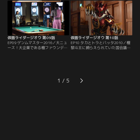
使う仮面ライダー、ウィザードがい
ゴの甘さが招いた事態だとソウゴを
たことを思い出すゲイツ。問答無用
責め、独力でツクヨミを救おうと動
で、マジシャンに向かっていくゲイ
き出す。そんなゲイツの前に、仁藤
ツに、ソウゴは…。
攻介の姿が…。一方、ソウゴはウォ
ズの知恵を借りて、事態を打開しよ
うとする。
仮面ライダージオウ 第09話
仮面ライダージオウ 第10話
EP09 ゲンムマスター2016／大ニュ
EP10 タカとトラとバッタ2010／檀
ース！大企業である檀ファウンデー
黎斗王に捕らえられていた国会議員
ションが日本からの独立宣言をした
は、火野映司と名乗った。比奈と協
という。王を宣言した社長の檀黎斗
力して、脱出を試みるが、阻むのは
を見たソウゴは興味を抱く。その王
ソウゴ！ソウゴの真意は？映司の語
様は、国を独立しただけにとどまら
る未来とは？一方ゲイツは、やはり
ず、アナザーオーズに変身した。ゲ
ソウゴは魔王の道を歩むという確信
イツは、オーズの年代を特定し、倒
を深め…。
1
すべく向かうが、ソウゴは別行動を
取り…。