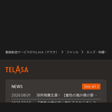
動画配信サービスのTELASA（テラサ）
ジャンル
キッズ・特撮一覧
NEWS
See all
2026.08.01
浮所飛貴主演！ 【夏色の風が僕の家にやってきた】 本日よりテラサで独占配信スタート！
2026.07.18
『夏色の雲が恋と嵐をまきおこす』スペシャルメイキング 【Part1】2026年７月18日（土）23時30分～配信スタート！話題のシーンの裏側を大公開！豪華キャスト大集合！ 『武宮家 真夏の家族会議』開催！
2026.07.15
救命医・遥（今田）の《心揺さぶる過去》や、 麻酔科医・権野（船越英一郎）の《謎多きプライベート》など… 《知られざるエピソード》を独占配信！