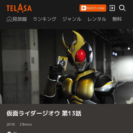
Watch now
見放題
ランキング
ジャンル
レンタル
無料
は
仮面ライダージオウ 第13話
2018
23
mins