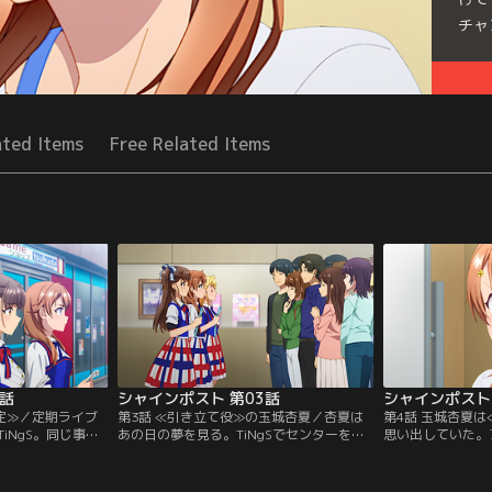
チャ
Seri
ated Items
Free Related Items
2話
シャインポスト 第03話
シャインポスト 
定≫／定期ライブ
第3話 ≪引き立て役≫の玉城杏夏／杏夏は
第4話 玉城杏夏
iNgS。同じ事務
あの日の夢を見る。TiNgSでセンターを務
思い出していた。
じゆきね）と伊藤
め、自分が「特別ではない」と思い知らさ
---。「誰かにと
よってイジられて
れた、あの夢を。定期ライブのチケット販
い」。そう願った
ージャーである直
売に勤しんでいたTiNgS。その際、杏夏の
不合格を繰り返し