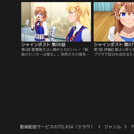
メンバーの玉城杏夏（たまききょうか）、
輝から待望の作戦が伝え
聖舞理王（せいぶりお）と共に、コンサー
ただ「頑張る」こと。そ
トで中野サンプラザを満員にすれば解散は
TiNgSのチケット販売
取り消されるという。【提供：バンダイチ
声を張り上げる彼女たち
ャンネル】
イチャンネル】
シャインポスト 第06話
シャインポスト 第0
第6話 聖舞理王は≪褒められたい≫／「新
第7話 伊藤紅葉は≪戻ら
曲のセンターは理王」。突然のその宣告に
プラザで成功を収めるた
反発したのは、自信満々のはずの理王自身
るべき方針を考える。それは
だった。その場から逃げ出した理王は、ア
伊藤紅葉と、「g」祇園
イドルになった理由を思い出す。「誰かの
てもらうことだった。ふ
力になってみたい」との想いを胸に、どう
めて彼女たちは本来のTI
にかオーディションに合格した彼女。しか
ず。直輝の話を聞き、春た
し、次第に足を引っ張っている自覚に苛ま
たあの頃に戻るため、ど
れていく。そんな彼女はセンターに立っ
しようとするが…。【提
て…。【提供：バンダイチャンネル】
ンネル】
動画配信サービスのTELASA（テラサ）
ジャンル