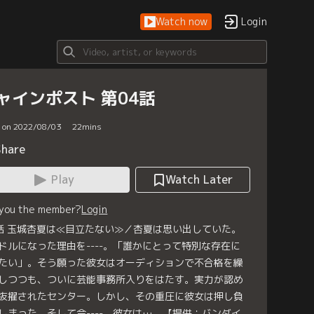
Watch now
Login
ャインポスト 第04話
d on 2022/08/03
22
mins
Share
Play
Watch Later
 you the member?
Login
話 玉城杏夏は≪目立たない≫／杏夏は思い出していた。
ドルになった理由を----。「誰かにとって特別な存在に
たい」。そう願った彼女はオーディションで不合格を繰
しつつも、ついに芸能事務所入りをはたす。実力が認め
抜擢されたセンター。しかし、その重圧に彼女は押し負
しまった。そして今----。彼女は…。【提供：バンダイ