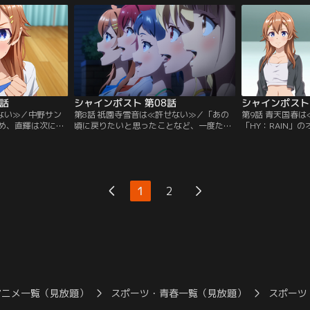
られる。それは、
熱心なファンであるトッカさんから告げら
所入りをはたす。
の言葉を皮切りに
れた言葉に、杏夏が不審な態度を取り始め
たセンター。しか
が始まった。必死に
る。春と雪音が悩みを吐露するよう促す
し負けてしまった。
。【提供：バンダ
も、拒絶する杏夏。だが…。【提供：バン
は…。【提供：バ
ダイチャンネル】
7話
シャインポスト 第08話
シャインポスト 
ない≫／中野サン
第8話 祇園寺雪音は≪許せない≫／「あの
第9話 青天国春
め、直輝は次に採
頃に戻りたいと思ったことなど、一度たり
「HY：RAIN」
TiNgSの「i」
ともない」。そう春たちに言い放った雪
た、幼なじみの春
寺雪音に戻ってき
音。彼女は思い出していた。かつて同じ青
ンバーの中で飛び
たりが合流して初
春と夢を共有する五人だった----
自分の才能が蓮を
NGSに至れるは
「TINGS」だったあの日のことを。その
知り、春はHY：R
ちはTINGSだっ
頃、TINGSは初の全員揃っての楽曲「Be
春を知らなかった
1
2
うにか雪音を説得
Your Light！！」に苦戦していた。そんな
TINGS。彼女を
供：バンダイチャ
なかリーダー的な存在として…。【提供：
分たちも本気をぶ
バンダイチャンネル】
供：バンダイチャ
アニメ一覧（見放題）
スポーツ・青春一覧（見放題）
スポーツ