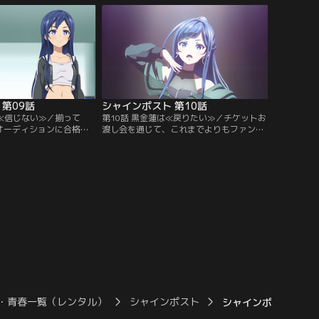
実力が認められ抜擢され
い込んでくる。そんななか重要度が高い一
し、その重圧に彼女は押
日店長ではなく、あえて地方テレビのロケ
そして今----。彼女
に立候補した理王。その様子に直輝は違和
ンダイチャンネル】
感を抱く。【提供：バンダイチャンネル】
第09話
シャインポスト 第10話
は≪信じない≫／揃って
第10話 黒金蓮は≪戻りたい≫／チケットお
のオーディションに合格し
渡し会を通じて、これまでよりもファンの
と蓮。だが、春だけがメ
数が増えていることを実感するTINGS。販
抜けた才能を発揮する。
売枚数も1000枚を超え、目標まで半分を切
傷つけてしまった事実を
った。だが、そこからが伸び悩む。知名度
AINを脱退する。本当の
アップ大作戦を決行し、可能な限りスケジ
ことにショックを受ける
ュールを埋めて様々な媒体でアピールする
本気にさせるためには、自
春たち。その輝きは届き、広がっていっ
つけるしかない。【提
た。【提供：バンダイチャンネル】
ンネル】
・青春一覧（レンタル）
シャインポスト
シャインポスト 第04