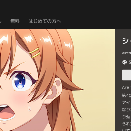
ル
無料
はじめての方へ
シ
Aire
Are
第4
アイ
なり
り返
られ
けて