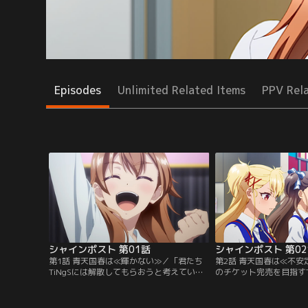
Episodes
Unlimited Related Items
PPV Rel
シャインポスト 第01話
シャインポスト 第0
第1話 青天国春は≪輝かない≫／「君たち
第2話 青天国春は≪不安
TiNgSには解散してもらおうと考えている
のチケット完売を目指すT
んだ」。その日、アイドルグルー
所の祇園寺雪音（ぎおん
プ“TiNgS”の青天国春（なばためはる）
紅葉（いとうもみじ）に
は、所属事務所の社長にそう告げられた。
いた。彼女たちに、マネ