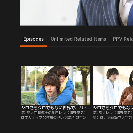
Episodes
Unlimited Related Items
PPV Rel
シロでもクロでもない世界で、パンダは笑う。 第01話
第1話／囲碁棋士の川田レン（清野菜名）
第2話／レン（清野菜名
はネガティブな性格のせいで試合に勝てず
星）は、東京誠立大学の
悩んでいた。そんなレンの唯一の楽しみ
の岸本がナイフで刺され
は、医学生・森島直輝（横浜流星）に時
本は、意識不明の重体に
折、「パンケーキを食べに行こう」と誘わ
嶺という3浪中の浪人生