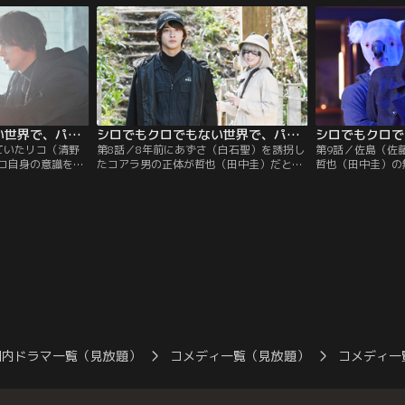
る東京誠立大学の
意にロープを切って自分を殺そうとしたと
涼介にいじめを受
一の入試の成績表
訴える。レンは、沙奈恵が中学時代の同級
対し、涼介はいじ
生だったと思い出す。
シロでもクロでもない世界で、パンダは笑う。 第07話
シロでもクロでもない世界で、パンダは笑う。 第08話
ていたリコ（清野
第8話／8年前にあずさ（白石聖）を誘拐し
第9話／佐島（佐
コ自身の意識を取
たコアラ男の正体が哲也（田中圭）だと断
哲也（田中圭）の
門田（山崎樹範）
定する神代（要潤）のスクープに、激しく
ずだった。しかし
ほしいと頼む。直
憤る直輝（横浜流星）。神代は直輝に、佐
島が何かを隠そう
願いを聞き入れ、
島（佐藤二朗）から証拠を得たと告げる。
く。その頃、レン
に。リコが眠りに
直輝は佐島が哲也を殺したと考え、佐島に
男に連れ去られ、
囲碁に打ち込む。
疑いをぶつける。すると佐島は、自分でシ
た。直輝は、コア
輝に呼び出され
ロクロつければいいと直輝を挑発。
時間以内にレンを
と…。
国内ドラマ一覧（見放題）
コメディ一覧（見放題）
コメディ一