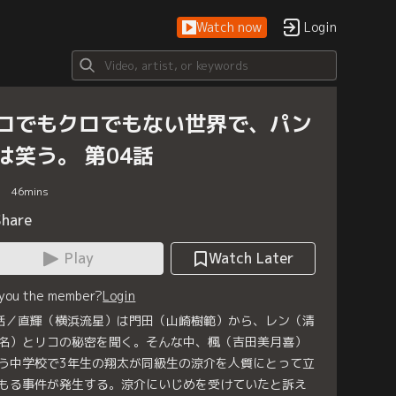
Watch now
Login
ロでもクロでもない世界で、パン
は笑う。 第04話
46
mins
Share
Play
Watch Later
 you the member?
Login
話／直輝（横浜流星）は門田（山崎樹範）から、レン（清
名）とリコの秘密を聞く。そんな中、楓（吉田美月喜）
う中学校で3年生の翔太が同級生の涼介を人質にとって立
もる事件が発生する。涼介にいじめを受けていたと訴え