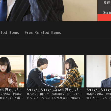
る翔
Seri
ated Items
Free Related Items
シロでもクロでもない世界で、パンダは笑う。 第02話
シロでもクロでもない世界で、パンダは笑う。 第03話
）と直輝（横浜流
第3話／川田レン（清野菜名）は、スピー
第4話／直輝（横
キャンパスで学長
ドクライミングの日本代表選手・宮澤沙奈
範）から、レン（
る事件に遭遇。岸
恵の緊急記者会見をテレビで見る。沙奈恵
を聞く。そんな中
陥る。犯人は、赤
は、練習中にケガをしたため直前に迫った
う中学校で3年生
。犯行の動機は、
世界選手権を辞退すると発表し、誰かが故
人質にとって立て