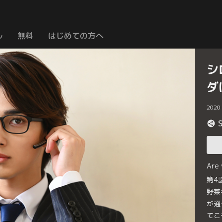
ル
無料
はじめての方へ
シ
ダ
2020
Are
第4
野菜
が通
てこ