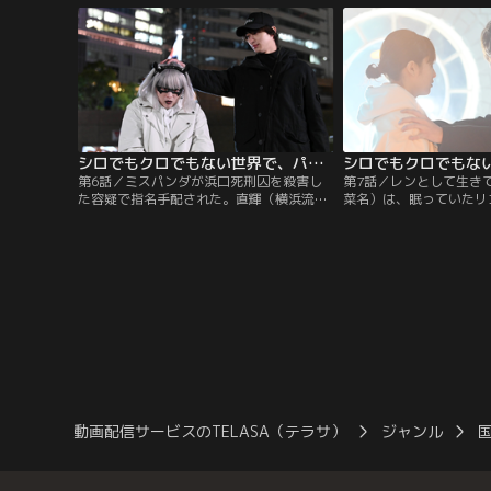
れること。世間では、裏で甘い汁を吸う悪
岸本の息子・俊一をめぐ
人たちを懲らしめる謎の人物・ミスパンダ
不正入試問題だった。俊
が話題になっていた。
がネットに流出し…。
シロでもクロでもない世界で、パンダは笑う。 第06話
第6話／ミスパンダが浜口死刑囚を殺害し
第7話／レンとして生き
た容疑で指名手配された。直輝（横浜流
菜名）は、眠っていたリ
星）は、殺人を犯した偽のミスパンダが誰
り戻す。リコは直輝に、
なのかを突き止めるために奔走。Mr.ノー
を殺した犯人を見つけて
コンプライアンス（佐藤二朗）は、ミスパ
輝（横浜流星）はリコの
ンダの殺処分を直輝に命じる。門田（山崎
彼女に催眠をかけること
樹範）が殺され、レン（清野菜名）はショ
つき、戻ってきたレンは
ックを受けていた。
そんな中、再びリコが直
る。
動画配信サービスのTELASA（テラサ）
ジャンル