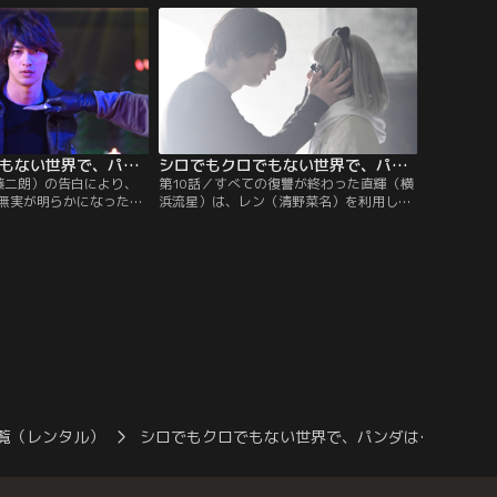
けていたと訴える翔太に
め、警察はミスパンダを犯人として捜査を
めていないと主張。
開始。そんな中、ミスパンダは動画配
信“国民投票”で浜口が“クロ”か“シ
ロ”か…。
シロでもクロでもない世界で、パンダは笑う。 第09話
シロでもクロでもない世界で、パンダは笑う。 第10話（最終話）
藤二朗）の告白により、
第10話／すべての復讐が終わった直輝（横
無実が明らかになったは
浜流星）は、レン（清野菜名）を利用して
直輝（横浜流星）は、佐
しまったことに責任を感じていた。復讐を
としていたことを見抜
遂げたにもかかわらず、直輝の苦しみは深
（清野菜名）は、コアラ
まる。直輝は、自分のしたことが間違って
とある場所に運ばれてい
いたのではないかと思い詰める。そんな
ラ男から連絡を受け、1
中、突然、パンダちゃんねるの配信が始ま
監禁している場所に来い
る。配信の映像には…。
覧（レンタル）
シロでもクロでもない世界で、パンダは…
シ