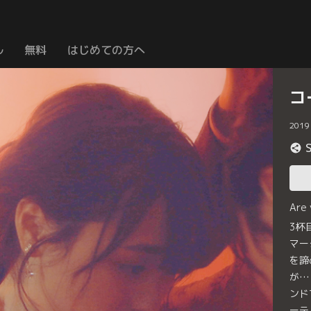
ル
無料
はじめての方へ
コ
2019
Are
3杯
マー
を諦
が…
ンド
ーテ