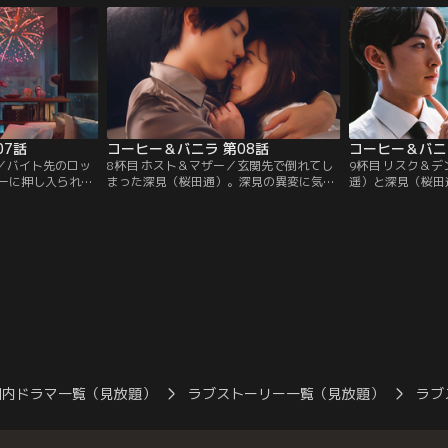
オトナ男子・深見
正悟）が登場！雪のアテンドで、リサは深
の、「仕事が忙し
がらも、彼の職業
見主催のパーティーに出掛けることに。パ
の状態に…。深見
まま。そんな中、
ーティー用にと、きらびやかなドレスやア
いたリサは、ある
ができた！と…。
クセサリーを用意してもらったリサは…。
ートしているとこ
07話
コーヒー＆バニラ 第08話
コーヒー＆バニ
ム／バイト先のロッ
8杯目 ホスト＆マザー／玄関先で倒れてし
9杯目 リスク＆
ーに押し入られて
まった深見（桜田通）。深見の異変に気づ
遥）と深見（桜田
。吉木（小越勇
けなかったリサ（福原遥）は、同棲相手失
ってきた雪（濱正
リサを守れなかっ
格と落ち込んでしまう。そこに突然、2人
訝しみながら同居
いつもリサのそば
の婚約を聞きつけた深見の母・茜（床嶋佳
が、リサは自分よ
と考えた深見（桜
子）が登場。リサは、茜に誘われるがま
らしい雪の姿に、
と持ちかける。初
ま、なぜか茜経営のホストクラブに行くこ
いた。深見に相応
鳴らせるリサだっ
とに…！リサを取り戻すために現れた深見
活動を始めるリサ
子がおかしく
は、茜と「もう会わない」約束で…。
で頼りないその姿
国内ドラマ一覧（見放題）
ラブストーリー一覧（見放題）
ラブ