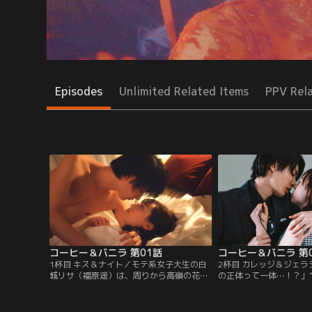
Episodes
Unlimited Related Items
PPV Rel
コーヒー＆バニラ 第01話
コーヒー＆バニラ 第
1杯目 キス＆ナイト／モテ系女子大生の白
2杯目 カレッジ＆ジェ
城リサ（福原遥）は、周りから高嶺の花扱
の正体って一体…！？」
いされるけど、実は恋愛経験ナシ…。「恋
明け、朝起きるとそこに
をするならとろけるような甘い甘い恋がし
しい深見（桜田通）の姿
たい--」リサがそんな夢を見ていたある
の初デートに誘われたリ