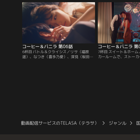
日、しつこいナンパに困っていた彼女の前
何もかもパーフェクトな
に現れたのは、スーツが似合う素敵なオト
さんに改めてトキメキな
ナ男子・深見宏斗（桜田通）だった。スマ
がどうしてもわからない
ートな振る舞いでリサを助けてくれた深
「リサ様」に本命の彼氏
見。
コーヒー＆バニラ 第06話
コーヒー＆バニラ 第
6杯目 バトル＆クライシス／リサ（福原
7杯目 スイート＆ホー
遥）、なつき（喜多乃愛）、深見（桜田
カールームで、ストーカ
通）の3人でデート！？深見に一目惚れを
しまったリサ（福原遥）
した親友のなつきのお願いで、3人でデー
輝）は、一緒にいながら
トへ出掛けることになったリサだが、いつ
たと強く後悔していた。
も通りスマートで完璧な深見に、なつきが
で、リサを守っていたい
惚れ直してしまう始末。リサは、自分より
田通）は、一緒に住もう
明るくしっかりしているなつきのことを、
めての同棲生活に胸を高
深見が好きになってしまうのではと…。
たが、どうやら深見の様
て…！？
動画配信サービスのTELASA（テラサ）
ジャンル