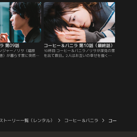
い」としばらく音信不通
として本気で口説き始める阿久津だが、意
と会えない日々が続いて
外な一面が明らかになり…！？深見、阿久
日、深見が他の女性とデ
津、リサの三角関係、ますます激化！一方
ろを目撃してしまう--。
リサの親友・なつきが、初めての一目惚れ
を経験。
ラ 第09話
コーヒー＆バニラ 第10話（最終話）
デンジャー／リサ（福原
10杯目 コーヒー＆バニラ／リサが深見の家
通）が暮らす家に突然や
を出て数日。2人はお互いの幸せを強く願
悟）。雪の本当の目的を
いながら、別々の道を歩こうとしていた。
生活を始める3人だった
しばらくの時を経て、思い出のカフェ
りもよっぽど深見の花嫁
「Coffee＆Vanilla」で偶然再会したリサと
すっかり自信を無くして
深見。しかしそこには、変わり果てた深見
しい女性になるため就職
の姿があって…？初めて本気の恋を知っ
だったが、空回りばかり
た、リサと深見が掴む選ぶ未来は--。「コ
を見た雪は…。
ーヒー＆バニラ」、運命の最終回！
ストーリー一覧（レンタル）
コーヒー＆バニラ
コーヒー＆バニ