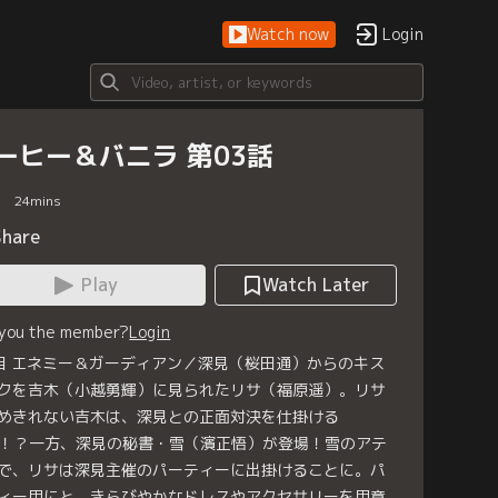
Watch now
Login
ーヒー＆バニラ 第03話
24
mins
Share
Play
Watch Later
 you the member?
Login
目 エネミー＆ガーディアン／深見（桜田通）からのキス
クを吉木（小越勇輝）に見られたリサ（福原遥）。リサ
めきれない吉木は、深見との正面対決を仕掛ける
！？一方、深見の秘書・雪（濱正悟）が登場！雪のアテ
で、リサは深見主催のパーティーに出掛けることに。パ
ィー用にと、きらびやかなドレスやアクセサリーを用意