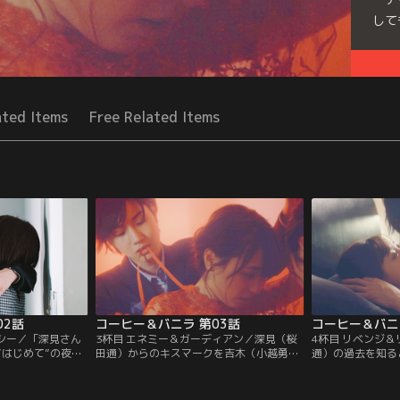
して
Seri
ated Items
Free Related Items
02話
コーヒー＆バニラ 第03話
コーヒー＆バニ
ラシー／「深見さん
3杯目 エネミー＆ガーディアン／深見（桜
4杯目 リベンジ
“はじめて”の夜が
田通）からのキスマークを吉木（小越勇
通）の過去を知る
は朝食をつくる優
輝）に見られたリサ（福原遥）。リサを諦
麻璃央）に迫られ
が。早速、深見と
めきれない吉木は、深見との正面対決を仕
サ（福原遥）。そ
サ（福原遥）は、
掛けるが…！？一方、深見の秘書・雪（濱
には怒っていない