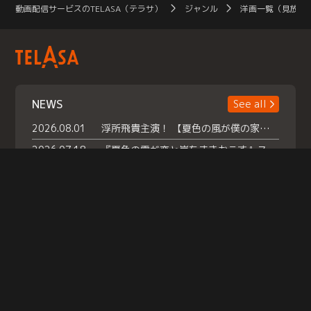
動画配信サービスのTELASA（テラサ）
ジャンル
洋画一覧（見放題
NEWS
See all
2026.08.01
浮所飛貴主演！ 【夏色の風が僕の家にやってきた】 本日よりテラサで独占配信スタート！
2026.07.18
『夏色の雲が恋と嵐をまきおこす』スペシャルメイキング 【Part1】2026年７月18日（土）23時30分～配信スタート！話題のシーンの裏側を大公開！豪華キャスト大集合！ 『武宮家 真夏の家族会議』開催！
2026.07.15
救命医・遥（今田）の《心揺さぶる過去》や、 麻酔科医・権野（船越英一郎）の《謎多きプライベート》など… 《知られざるエピソード》を独占配信！