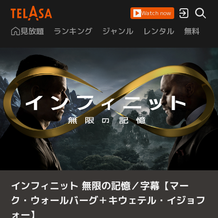
Watch now
見放題
ランキング
ジャンル
レンタル
無料
は
インフィニット 無限の記憶／字幕【マー
ク・ウォールバーグ＋キウェテル・イジョフ
ォー】