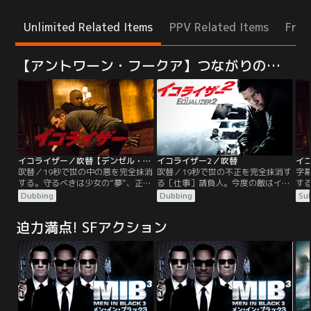
Unlimited Related Items
PPV Related Items
Free
【アントワーン・フークア】つながりの作品
イコライザー／吹替【デンゼル・ワシントン＋クロエ・グレース・モレッツ】
イコライザー2／吹替
吹替／19秒で世の中の悪を完全抹消
吹替／19秒で世の不正を完全抹消す
字
する。守るべきは少女の“夢”、正す
る［仕事］請負人。今度の敵はイコ
す
べきは世の“不正”。デンゼル・ワシ
ライザー。昼の顔と夜の顔を合わせ
べ
Dubbing
Dubbing
Sub
ントン主演ハードボイルドアクショ
持つ元CIA エージェント、ロバー
ン
ン！昼はホームセンターで真面目に
ト・マッコール。昼はタクシードラ
ン
迫力満点! SFアクション
働くマッコールは元CIAのトップエ
イバーとしてボストンの街に溶け込
働く
ージェント。ある夜、娼婦のテリー
み、夜は冷静残虐に悪人を始末して
ー
と出逢い、彼女がロシアン・マフィ
いく。彼の“仕事請負人＝イコライ
と
アに酷い仕打ちを受けていることを
ザー”としての顔は誰も知らない。
ア
知る。夜、マッコールはもう一つの
ただひとり、CIA時代の上官スーザ
知
「仕事」を遂行する…。
ンを除いては…。
「