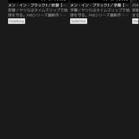
メン・イン・ブラック3／吹替【ウィル・スミス×トミー・リー・ジョーンズ】
メン・イン・ブラック3／字幕【ウィル・スミス×トミー・リー・ジョーンズ】
バ
吹替／ヤツらはタイムスリップで地
字幕／ヤツらはタイムスリップで地
吹
球を守る。MIBシリーズ最新作！エ
球を守る。MIBシリーズ最新作！エ
ま
ージェント“J”と“K”のコンビは日
ージェント“J”と“K”のコンビは日
ョ
Dubbing
Subtitle
Du
夜、エイリアンたちを監視、取締り
夜、エイリアンたちを監視、取締り
や
に奔走していた。ある日、Kの姿を
に奔走していた。ある日、Kの姿を
し
探すJに上司は、「Kは40年前に亡
探すJに上司は、「Kは40年前に亡
よ
くなった」と……。
くなった」と…。
の
参
い
ん
な