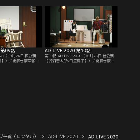
まされる事に。一見“カ
の謎解きでペアを組まされる事に。派手な
目のかにパンと全身黒づ
スーツに身を包んだ岩原とまるで海賊のよ
不思議なコンビは船内に
うな若槻はなんとか謎解きを進めていくが-
を進めていくが--。
-。
0 第09話
AD-LIVE 2020 第10話
2020（10月24日 夜公演
第10話 AD-LIVE 2020（10月25日 昼公演
悟】）／謎解き豪華客船
【浅沼晋太郎×日笠陽子】）／謎解き豪華
た中谷宗二と木村勇太。
客船にそれぞれの目的をもって乗船した片
れる船内の謎解きでペア
岡竜二と林由季子。2人はその後行われる
。喪服姿の中谷と8歳の
船内の謎解きでペアを組まされる事に。失
悪戦苦闘しながらも謎解
恋して泣きじゃくる林といかにも危ない人
-。
物の片岡。一見最悪な相性の2人は苦戦し
ながらも謎解きを進めていくが--。
ブ一覧（レンタル）
AD-LIVE 2020
AD-LIVE 2020 第09話