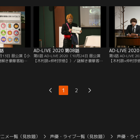
れる事に。そっけ
内の謎解きでペアを組まされる事に。踊り
謎解きでペアを組
立ちで世間知らず
を踊ったり一見愉快な源平と、上品そうな
ニ”のような見た
解きを進めていく
涼子は協力して目的地に辿りつくために謎
くめの黒須という
解きを進めていくが--。
用意された謎解き
7話
AD-LIVE 2020 第08話
AD-LIVE 202
（9月13日 昼公演【小
第8話 AD-LIVE 2020（10月24日 昼公演
第9話 AD-LIVE 
謎解き豪華客船に
【木村昴×仲村宗悟】）／謎解き豪華客船
【木村昴×仲村宗
と北園光。2人は
にそれぞれ乗船した西園寺すばると謎解き
にそれぞれ乗船し
解きでペアを組ま
王子。2人はその後行われる船内の謎解き
2人はその後行わ
半面、何かに怯え
でペアを組まされる事に。ヤンキーのよう
を組まされる事に
光は息をあわせて
な西園寺と謎解きが苦手な謎解き王子は力
天才子役・勇太は
。
を合わせて謎解きを進めていくが--。
きを進めていくが-
1
2
アニメ一覧（見放題）
声優・ライブ一覧（見放題）
声優・ライ