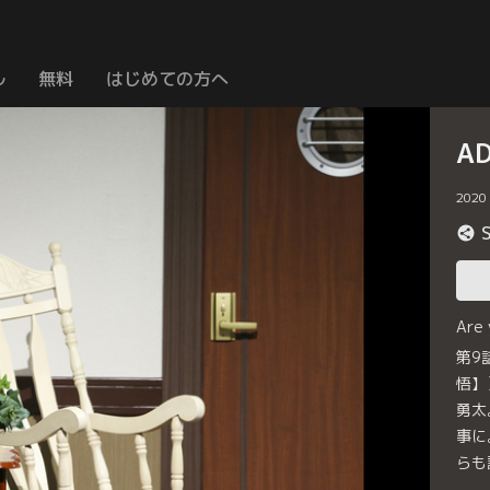
ル
無料
はじめての方へ
AD
2020
Are
第9
悟】
勇太
事に
らも