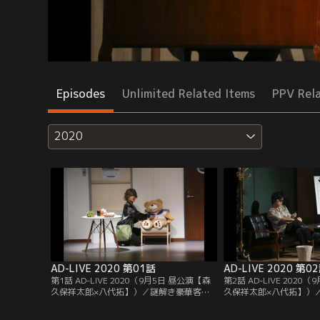
Episodes
Unlimited Related Items
PPV Rel
2020
AD-LIVE 2020 第01話
AD-LIVE 2020 第0
第1話 AD-LIVE 2020（9月5日 昼公演【森
第2話 AD-LIVE 2020
久保祥太郎×八代拓】）／謎解き豪華客船
久保祥太郎×八代拓】）
にそれぞれの目的をもって乗船した森山健
にそれぞれの目的をもっ
人と？？？。2人はその後行われる船内の
スと和田飛鳥。2人はそ