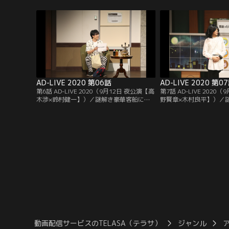
謎解きでペアを組まされる事に。礼儀正し
の謎解きでペアを組まさ
く愛想の良い森山と、とある声優に瓜二つ
ない和田と、異様な出で
の？？？は苦戦しながらも謎解きを進めて
なカルロスはなんとか謎
いくが--。
が--。
AD-LIVE 2020 第06話
AD-LIVE 2020 第0
第6話 AD-LIVE 2020（9月12日 夜公演【高
第7話 AD-LIVE 2020
木渉×鈴村健一】）／謎解き豪華客船にそ
野賢章×木村良平】）／
れぞれの目的をもって乗船したブレイクす
それぞれ乗船したタケシ
るおと児島賢。2人はその後行われる船内
その後行われる船内の謎
の謎解きでペアを組まされる事に。ハツラ
される事に。やんちゃな
ツとしたブレイクとおっとりした児島は謎
るタケシと、冷静沈着な
解きを進めていくが--。
謎解きを進めていくが--
動画配信サービスのTELASA（テラサ）
ジャンル