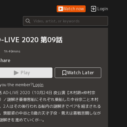
Watch now
Login
-LIVE 2020 第09話
1
h
49
mins
Share
Play
Watch Later
 you the member?
Login
話 AD-LIVE 2020（10月24日 夜公演【木村昴×仲村宗
）／謎解き豪華客船にそれぞれ乗船した中谷宗二と木村
。2人はその後行われる船内の謎解きでペアを組まされる
。喪服姿の中谷と8歳の天才子役・勇太は悪戦苦闘しなが
謎解きを進めていくが--。