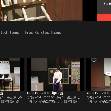
Seri
ated Items
Free Related Items
2話
AD-LIVE 2020 第03話
AD-LIVE 202
（9月5日 夜公演【森
第3話 AD-LIVE 2020（9月6日 昼公演【津
第4話 AD-LIVE
／謎解き豪華客船
田健次郎×西山宏太朗】）／謎解き豪華客
田健次郎×西山宏
て乗船したカルロ
船にそれぞれの目的をもって乗船した平川
船にそれぞれの目
の後行われる船内
源平と吉瀬涼子。2人はその後行われる船
パンと黒須。2人