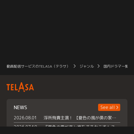
動画配信サービスのTELASA（テラサ）
ジャンル
国内ドラマ一覧（
NEWS
See all
2026.08.01
浮所飛貴主演！ 【夏色の風が僕の家にやってきた】 本日よりテラサで独占配信スタート！
2026.07.18
『夏色の雲が恋と嵐をまきおこす』スペシャルメイキング 【Part1】2026年７月18日（土）23時30分～配信スタート！話題のシーンの裏側を大公開！豪華キャスト大集合！ 『武宮家 真夏の家族会議』開催！