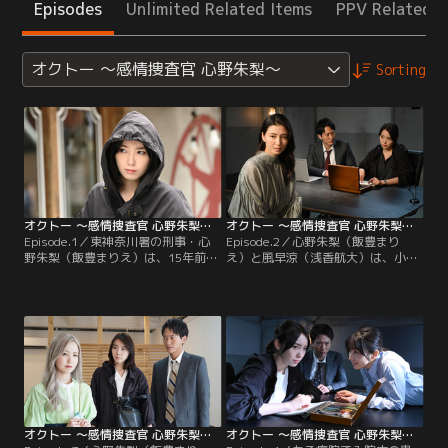
Episodes
Unlimited Related Items
PPV Related I
オクトー ～感情捜査官 心野朱梨～
Sorting
オクトー ～感情捜査官 心野朱梨～（2022/07/07放送分） 第01話
オクトー ～感情捜査官 心野朱梨～（2022/07/14放送分） 第02話
Episode.1／東神奈川署の刑事・心
Episode.2／心野朱梨（飯豊まり
野朱梨（飯豊まりえ）は、15年前に
え）と風早涼（浅香航大）は、小説
両親を亡くしたあるショッキングな
家・鈴本千弦（橋本マナミ）の事情
事件をきっかけに、目を合わせた相
聴取を行う。千弦の夫・拓人（吉岡
手の感情を色として見ることができ
睦雄）と、同じマンションの上階に
るという能力を持っていた。ある
住む女性・美琴（浦郷絵梨佳）が遺
日、18歳の少女・咲子（本田望結）
体で発見された。美琴は刃物で数ヵ
が恋人の俊介（芝大輔）と一緒にホ
所刺されて死亡。拓人は刃物が腹に
テルの非常階段から飛び降りる事件
刺さったまま死んでいた。
が発生。
オクトー ～感情捜査官 心野朱梨～（2022/07/21放送分） 第03話
オクトー ～感情捜査官 心野朱梨～（2022/07/28放送分） 第04話