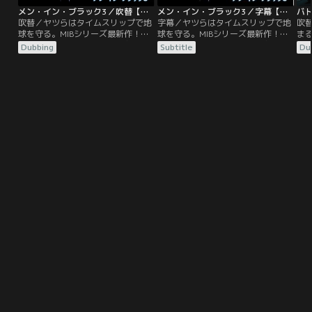
メン・イン・ブラック3／吹替【ウィル・スミス×トミー・リー・ジョーンズ】
メン・イン・ブラック3／字幕【ウィル・スミス×トミー・リー・ジョーンズ】
バ
吹替／ヤツらはタイムスリップで地
字幕／ヤツらはタイムスリップで地
吹
球を守る。MIBシリーズ最新作！エ
球を守る。MIBシリーズ最新作！エ
ま
ージェント“J”と“K”のコンビは日
ージェント“J”と“K”のコンビは日
ョ
Dubbing
Subtitle
Du
夜、エイリアンたちを監視、取締り
夜、エイリアンたちを監視、取締り
や
に奔走していた。ある日、Kの姿を
に奔走していた。ある日、Kの姿を
し
探すJに上司は、「Kは40年前に亡
探すJに上司は、「Kは40年前に亡
よ
くなった」と……。
くなった」と…。
の
参
い
ん
な