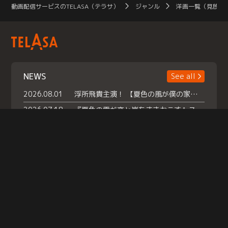
動画配信サービスのTELASA（テラサ）
ジャンル
洋画一覧（見放題
NEWS
See all
2026.08.01
浮所飛貴主演！ 【夏色の風が僕の家にやってきた】 本日よりテラサで独占配信スタート！
2026.07.18
『夏色の雲が恋と嵐をまきおこす』スペシャルメイキング 【Part1】2026年７月18日（土）23時30分～配信スタート！話題のシーンの裏側を大公開！豪華キャスト大集合！ 『武宮家 真夏の家族会議』開催！
2026.07.15
救命医・遥（今田）の《心揺さぶる過去》や、 麻酔科医・権野（船越英一郎）の《謎多きプライベート》など… 《知られざるエピソード》を独占配信！