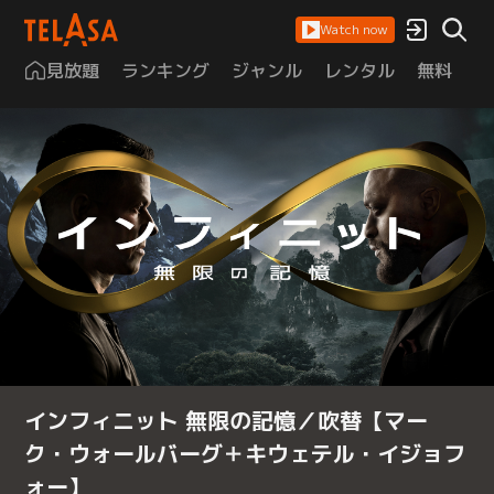
Watch now
見放題
ランキング
ジャンル
レンタル
無料
は
インフィニット 無限の記憶／吹替【マー
ク・ウォールバーグ＋キウェテル・イジョフ
ォー】