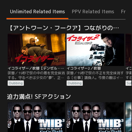
Unlimited Related Items
PPV Related Items
Free
【アントワーン・フークア】つながりの作品
イコライザー／吹替【デンゼル・ワシントン＋クロエ・グレース・モレッツ】
イコライザー2／吹替
吹替／19秒で世の中の悪を完全抹消
吹替／19秒で世の不正を完全抹消す
字
する。守るべきは少女の“夢”、正す
る［仕事］請負人。今度の敵はイコ
す
べきは世の“不正”。デンゼル・ワシ
ライザー。昼の顔と夜の顔を合わせ
べ
Dubbing
Dubbing
Sub
ントン主演ハードボイルドアクショ
持つ元CIA エージェント、ロバー
ン
ン！昼はホームセンターで真面目に
ト・マッコール。昼はタクシードラ
ン
迫力満点! SFアクション
働くマッコールは元CIAのトップエ
イバーとしてボストンの街に溶け込
働く
ージェント。ある夜、娼婦のテリー
み、夜は冷静残虐に悪人を始末して
ー
と出逢い、彼女がロシアン・マフィ
いく。彼の“仕事請負人＝イコライ
と
アに酷い仕打ちを受けていることを
ザー”としての顔は誰も知らない。
ア
知る。夜、マッコールはもう一つの
ただひとり、CIA時代の上官スーザ
知
「仕事」を遂行する…。
ンを除いては…。
「