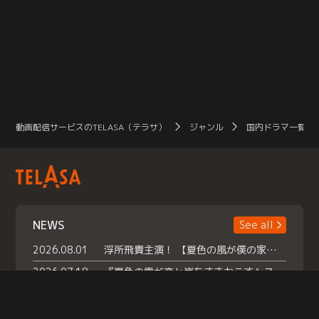
動画配信サービスのTELASA（テラサ）
ジャンル
国内ドラマ一覧（
NEWS
See all
2026.08.01
浮所飛貴主演！ 【夏色の風が僕の家にやってきた】 本日よりテラサで独占配信スタート！
2026.07.18
『夏色の雲が恋と嵐をまきおこす』スペシャルメイキング 【Part1】2026年７月18日（土）23時30分～配信スタート！話題のシーンの裏側を大公開！豪華キャスト大集合！ 『武宮家 真夏の家族会議』開催！
2026.07.15
救命医・遥（今田）の《心揺さぶる過去》や、 麻酔科医・権野（船越英一郎）の《謎多きプライベート》など… 《知られざるエピソード》を独占配信！