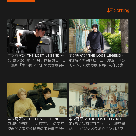
Sorting
キン肉マン THE LOST LEGEND 第01話
キン肉マン THE LOST LEGEND 第02話
第1話／2019年11月。国民的ヒーロ
第2話／国民的ヒーロー漫画「キン
ー漫画「キン肉マン」の実写版映画
肉マン」の実写版映画の制作発表前
の制作が進行していた。監督・園子
日、主役のキン肉マン役の俳優が突
温、プロデューサー兼ロビンマスク
然降板した。彼によると、キン肉マ
役・綾野剛による壮大な映画企画
ンの実写映画化に関わった人間は必
だ。ところが制作発表前日に、制作
ず、とある不幸な現象に見舞われる
チームは突然のトラブルに見舞われ
呪われた噂があるという。プロデュ
た。なんとか無事に制作発表会見を
ーサー綾野剛は、ウォーズマン役の
乗り切った綾野はすぐに、ウォーズ
眞栄田郷敦と、新たにミートくん役
マン役として眞栄田郷敦にオファー
を演じることになった玉城ティナの
を入れる。
2人に…。
キン肉マン THE LOST LEGEND 第03話
キン肉マン THE LOST LEGEND 第04話
第3話／漫画「キン肉マン」の実写
第4話／映画プロデューサー綾野剛
映画化に関する過去の出来事や呪わ
が、ロビンマスク姿でキン肉ハウス
れた噂の情報を集めてほしいと映画
に現われ、眞栄田郷敦と玉城ティナ