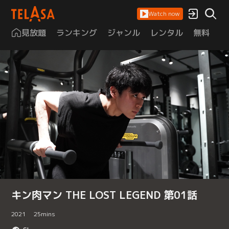
Watch now
見放題
ランキング
ジャンル
レンタル
無料
は
キン肉マン THE LOST LEGEND 第01話
2021
25
mins