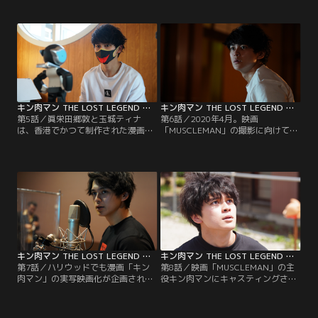
プロデューサー綾野剛に頼まれた眞
の3人で実写映画の宣伝用スチール
栄田郷敦と玉城ティナは、メイキン
写真の撮影を行なった。一方、綾野
グ映像を撮るカメラとともに原作者
は漫画「キン肉マン」の実写映画
ゆでたまごのもとへ向かう。ゆでた
で、過去に香港で制作された映画が
まごから、かつて1980年代にアクシ
あるという情報が気になっていた。
ョン系事務所により実写映画化が進
さらに詳しい情報を探るため、香港
められていたという貴重な情報を得
版の詳細を知っている映画専門家に
た2人は…。
話を聞きに…。
キン肉マン THE LOST LEGEND 第05話
キン肉マン THE LOST LEGEND 第06話
第5話／眞栄田郷敦と玉城ティナ
第6話／2020年4月。映画
は、香港でかつて制作された漫画
「MUSCLEMAN」の撮影に向けて、
「キン肉マン」実写映画の映像をつ
眞栄田郷敦や綾野剛を交えた脚本会
いに入手した。玉城の調査による
議が行われていた。白熱した議論が
と、香港版の実写映画で主演を務め
繰り広げられる中、園子温監督はウ
た俳優は、その後、消息不明のまま
ォーズマン役を担う郷敦に対して自
だという。2020年3月。映画
身の熱い想いを伝える。一方、玉城
「MUSCLEMAN」プロデューサー綾
ティナは、別件のCM撮影の仕事で
野剛は大々的な映画の宣伝プランを
プロデューサーからキン肉マンにま
進めていた。
つわる意外な事実を聞かされる。
キン肉マン THE LOST LEGEND 第07話
キン肉マン THE LOST LEGEND 第08話
第7話／ハリウッドでも漫画「キン
第8話／映画「MUSCLEMAN」の主
肉マン」の実写映画化が企画されて
役キン肉マンにキャスティングされ
いたという事実を聞いた玉城ティ
た袴田吉彦と突如連絡が取れなくな
ナ。さらにハリウッド版実写映画で
った。制作を進めることができなく
主役を務める予定だった俳優も、撮
なったプロデューサー綾野剛は、出