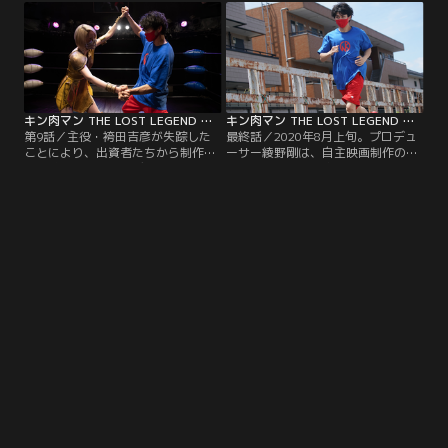
影を目前にして謎の失踪を遂げたと
資者と協議したが、最終的に制作中
いう。京都に滞在中の眞栄田郷敦に
止の判断を余儀なくされる。綾野は
その事実を伝えた瞬間、郷敦の前に
スタッフを集め、正式に中止の報告
ある人物が現れ突然襲われるのだっ
をし、荒れるスタッフたちを前に事
た……。
情を説明し始める。
キン肉マン THE LOST LEGEND 第09話
キン肉マン THE LOST LEGEND 第10話（最終話）
第9話／主役・袴田吉彦が失踪した
最終話／2020年8月上旬。プロデュ
ことにより、出資者たちから制作中
ーサー綾野剛は、自主映画制作のた
止を求められるプロデューサー綾野
めに、改めて脚本家と打合せを重ね
剛。綾野の説得も空しく敢えなく映
ていた。新たにキン肉マンを演じる
画「MUSCLEMAN」の制作は打ち切
ことになった眞栄田郷敦は、役作り
られる。しかし、綾野剛は映画化を
のために、玉城ティナとともに過酷
諦めていなかった。綾野は眞栄田郷
なトレーニングに励んでいた。キン
敦にキン肉マン役を託し、自らの資
肉マンの数々の必殺技を体得してい
金で自主映画制作として再スタート
く郷敦。そこに突然、謎のふたりの
することを告げる。
男が現れる。