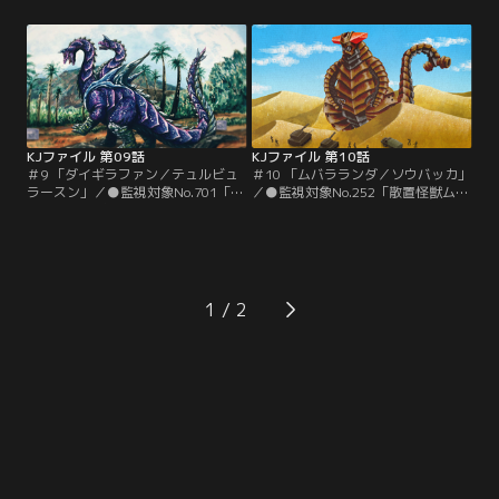
い面構えに、身の毛もよだつ鳴き
アの町にて物質が消滅する怪奇現象
声。米国中西部の荒野に出現したの
が発生。長年原因は不明だった
は…。●監視対象No.708「歯状装甲
が…。●監視対象No.684「凍結怪獣
獣ヴァゾラス」について、監視中の
イースビオン」について、ケニー御
クレア・コールマン博士より緊急報
子柴博士より報告。極寒の惑星から
告。全身にチェーンソーのよう
飛来した宇宙怪獣があらゆるものを
な…。
一瞬で凍結させる。
KJファイル 第09話
KJファイル 第10話
＃9 「ダイギラファン／テュルビュ
＃10 「ムバラランダ／ソウバッカ」
ラースン」／●監視対象No.701「双
／●監視対象No.252「散置怪獣ムバ
頭雷龍ダイギラファン」について、
ラランダ」について、クレア・コー
クレア・コールマン博士より報告。
ルマン博士より報告。鼻、口、目が
あるテーマパークで恐竜を再現した
奇妙に配置された複雑怪奇な構造を
実物大模型が動いているとの通報。
持つ怪獣が出現。クレア・コールマ
だが…。●監視対象No.219「鳥龍テ
ン博士はその身体構造の謎に…。●
ュルビュラースン」について、ケニ
監視対象No.161「怪獣犬ソウバッ
1
ー御子柴博士より報告。極東地域の
カ」について、ルル・ドゥ・ピカー
都市の高層ビルの上に突如鳥の巣の
ド博士より報告。御子柴四朗博士の
ような…。
研究施設で…。