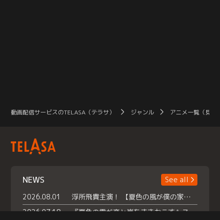
動画配信サービスのTELASA（テラサ）
ジャンル
アニメ一覧（見放
NEWS
See all
2026.08.01
浮所飛貴主演！ 【夏色の風が僕の家にやってきた】 本日よりテラサで独占配信スタート！
2026.07.18
『夏色の雲が恋と嵐をまきおこす』スペシャルメイキング 【Part1】2026年７月18日（土）23時30分～配信スタート！話題のシーンの裏側を大公開！豪華キャスト大集合！ 『武宮家 真夏の家族会議』開催！