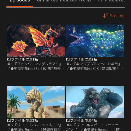
Sorting
KJファイル 第01話
KJファイル 第02話
＃1 「ファンバーン／ゲソラマリ」
＃2 「キングデプス／ヘルレギラ」
／●監視対象No.534「放浪灼熱怪獣
／●監視対象No.323「深海獣王キン
ファンバーン」について、小林丸兆
グデプス」について、ギレルモ・マ
治博士より報告。巨大隕石の落下直
ルケス博士より報告。太平洋の海溝
後、南太平洋の島は怪獣が吐く激し
にて深海探査中だった探査艇の前に
い灼熱の炎に包まれ…。●監視対象
あまりにも巨大な怪獣が出現し…。
No.326「黒霧怪獣ゲソラマリ」につ
●監視対象No.709「棘状装甲獣ヘル
いて、ケニー御子柴博士より報告。
レギラ」について、クレア・コール
東南アジアの海に突如黒い霧がたち
マン博士より報告。とある島の研究
こめバカンスを楽しんでいた人々は
施設にて対怪獣戦略兵器の照射実験
パニック。
を…。
KJファイル 第03話
KJファイル 第04話
＃3 「ジロルゴ／ムルティホルン」
＃4 「ダンケルネビル／ファイヤー
／●監視対象No.252「砂嵐怪獣ジロ
ポンゴ」／●監視対象No.411「暗転