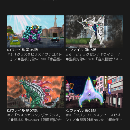
ルゴ」について、クレア・コールマ
怪獣ダンケルネビル」について、小
ン博士より報告。北アフリカの砂漠
林丸兆治博士より報告。深夜のヨー
で突如発生した巨大な砂嵐。その原
ロッパに出現した怪獣は超小型ブラ
因は砂漠の砂をジェット噴射する怪
ックホールを発生させる暗黒星雲か
獣によるものだった…。●監視対象
ら飛来した…。●監視対象
No.146「多角怪獣ムルティホルン」
No.157「巨猿獣ファイヤーポンゴ」
について、ルル・ドゥ・ピカード博
について、クレア・コールマン博士
士より報告。南方のジャングルにて
より報告。北極圏の島に出現した類
無数のツノを…。
人猿型の怪獣は…。
KJファイル 第05話
KJファイル 第06話
＃5 「クリスタピリス／プテロスト
＃6 「ゾォリグゼン／ギウイラ」／
ー」／●監視対象No.388「水晶怪獣
●監視対象No.268「音叉怪獣ゾォリ
クリスタピリス」について、ニキー
グゼン」について、小林丸兆治博士
タ・タルコフスキー博士より報告。
より報告。オセアニア地域有数の都
北米大陸の歓楽街に怪獣が出現。無
市に突如宇宙怪獣が飛来。特定の音
害な結晶状の怪獣と思われたが…。
波を出し構造物を振動させ破壊す
●監視対象No.258「化石怪獣プテロ
る…。●監視対象No.297「被甲怪獣
ストー」について、ギレルモ・マル
ギウイラ」について、ニキータ・タ
ケス博士より報告。北米大陸の恐竜
ルコフスキー博士より報告。ヨーロ
の化石発掘現場で全身骨格の化石を
ッパのサッカースタジアムに突如怪
発見。しかし…。
獣が出現。
KJファイル 第07話
KJファイル 第08話
＃7 「ツォンガドン／ヴァゾラス」
＃8 「ベグリフモンス／イースビオ
／●監視対象No.401「強面怪獣ツォ
ン」／●監視対象No.261「概念怪獣
ンガドン」について、ニキータ・タ
ベグリフモンス」について、ルル・
ルコフスキー博士より報告。恐ろし
ドゥ・ピカード博士より報告。アジ