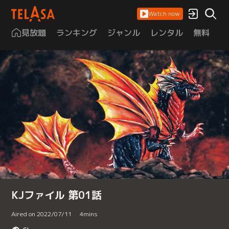
Watch now
見放題
ランキング
ジャンル
レンタル
無料
は
KJファイル 第01話
Aired on 2022/07/11
4
mins