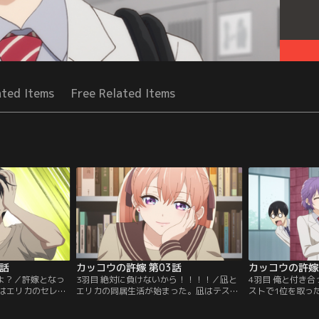
ated Items
Free Related Items
2話
カッコウの許嫁 第03話
カッコウの許嫁 
わよ？／許嫁となっ
3羽目 絶対に負けないから！！！！／凪と
4羽目 俺と付き
はエリカのセレブ
エリカの同居生活が始まった。凪はテスト
ストで1位を取っ
違うことを痛感す
勉強に集中できるのを喜ぶが、エリカとの
指す理由を聞かれ
こか緊張した様
生活はハプニング続き。本当に学年1位を
ひろは自分より頭