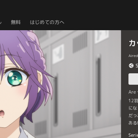
ル
無料
はじめての方へ
カ
Aire
Are
12
にな
だっ
ある
Seri