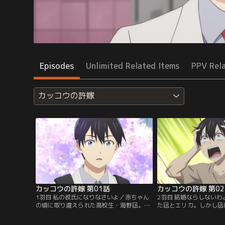
Episodes
Unlimited Related Items
PPV Rel
カッコウの許嫁
カッコウの許嫁 第01話
カッコウの許嫁 第0
1羽目 私の彼氏になりなさいよ／赤ちゃん
2羽目 結婚ならしない
の頃に取り違えられた高校生・海野凪。実
た凪とエリカ。しかし凪
の両親に面会する日、天野エリカという美
さに驚愕し、住む世界が
少女に出会い、許嫁との結婚を阻止したい
る。一方のエリカは、ど