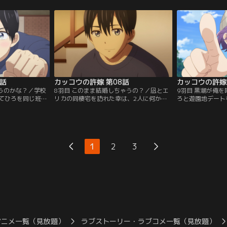
、それと
取れるのか？ひろとの勝負の行方
るが……やがて衝
は……！？
7話
カッコウの許嫁 第08話
カッコウの許嫁 
ゃうのかな？／学校
8羽目 このまま結婚しちゃうの？／凪とエ
9羽目 黒潮が俺
てひろを同じ班に
リカの同棲宅を訪れた幸は、2人に何かが
ろと遊園地デート
て告白の受理の条
あったことを察し、理由を問い詰めてく
ひろに振り回され
けないひと言が返
る。事情を打ち明ける中で、凪と幸はそれ
にますます惹かれ
けに問題が発生す
ぞれ大きな決断をしようとしていた。
のデートを知った
ず……。
1
2
3
アニメ一覧（見放題）
ラブストーリー・ラブコメ一覧（見放題）