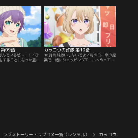
撃の言葉を口にする。
関係を揺るがすとんでもない事態が訪れ
る！
第09話
カッコウの許嫁 第10話
を呼んでいるぜ…！！／ひ
10羽目 妹扱いしないでよ／母の日、幸の提
をすることになった凪。
案で一緒にショッピングモールへやってき
ながらも、自分を貫く姿
た凪。しかし、母親が喜びそうなものが思
ていく。一方、偶然2人
い浮かばない。何が喜ばれるのか、2人は
幸はモヤモヤが収まら
思い出を振り返っていく……。
ラブストーリー・ラブコメ一覧（レンタル）
カッコウの許嫁