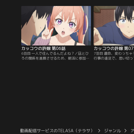
彼女から彼氏役を押しつけられて……！？
子。それは凪への好意か
も……！？
カッコウの許嫁 第06話
カッコウの許嫁 第0
6羽目 一人で住んでるんだよね？／凪とひ
7羽目 運命、変わっち
ろの関係を進展させるため、朝活に参加す
行事の遠足で、思い切っ
るエリカ。2人を応援しようと奮起する
誘った凪。その際、改め
が、ひろはエリカともっと仲良くなるため
件を確認すると、思いが
に家庭訪問をしたいと言い始める。
ってくる。しかし、班分
る。
動画配信サービスのTELASA（テラサ）
ジャンル