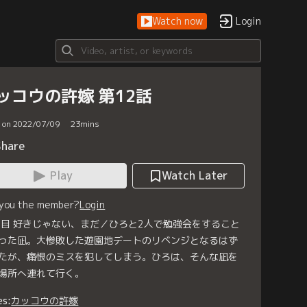
Watch now
Login
ッコウの許嫁 第12話
d on 2022/07/09
23
mins
Share
Play
Watch Later
 you the member?
Login
羽目 好きじゃない、まだ／ひろと2人で勉強会をすること
った凪。大惨敗した遊園地デートのリベンジとなるはず
たが、痛恨のミスを犯してしまう。ひろは、そんな凪を
場所へ連れて行く。
es:
カッコウの許嫁