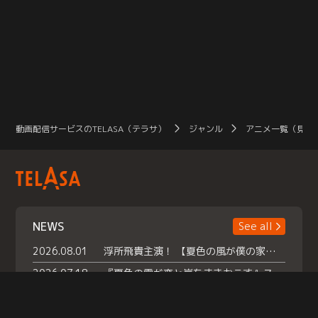
動画配信サービスのTELASA（テラサ）
ジャンル
アニメ一覧（見放
NEWS
See all
2026.08.01
浮所飛貴主演！ 【夏色の風が僕の家にやってきた】 本日よりテラサで独占配信スタート！
2026.07.18
『夏色の雲が恋と嵐をまきおこす』スペシャルメイキング 【Part1】2026年７月18日（土）23時30分～配信スタート！話題のシーンの裏側を大公開！豪華キャスト大集合！ 『武宮家 真夏の家族会議』開催！
2026.07.15
救命医・遥（今田）の《心揺さぶる過去》や、 麻酔科医・権野（船越英一郎）の《謎多きプライベート》など… 《知られざるエピソード》を独占配信！