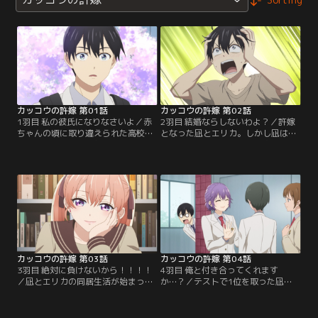
カッコウの許嫁 第01話
カッコウの許嫁 第02話
1羽目 私の彼氏になりなさいよ／赤
2羽目 結婚ならしないわよ？／許嫁
ちゃんの頃に取り違えられた高校
となった凪とエリカ。しかし凪はエ
生・海野凪。実の両親に面会する
リカのセレブさに驚愕し、住む世界
日、天野エリカという美少女に出会
が違うことを痛感する。一方のエリ
い、許嫁との結婚を阻止したい彼女
カは、どこか緊張した様子。それは
から彼氏役を押しつけられ
凪への好意か、それとも……！？
て……！？
カッコウの許嫁 第03話
カッコウの許嫁 第04話
3羽目 絶対に負けないから！！！！
4羽目 俺と付き合ってくれます
／凪とエリカの同居生活が始まっ
か…？／テストで1位を取った凪
た。凪はテスト勉強に集中できるの
は、ひろから1位を目指す理由を聞
を喜ぶが、エリカとの生活はハプニ
かれ、その想いを告白する。ひろは
ング続き。本当に学年1位を取れる
自分より頭のいい人が好きだと答え