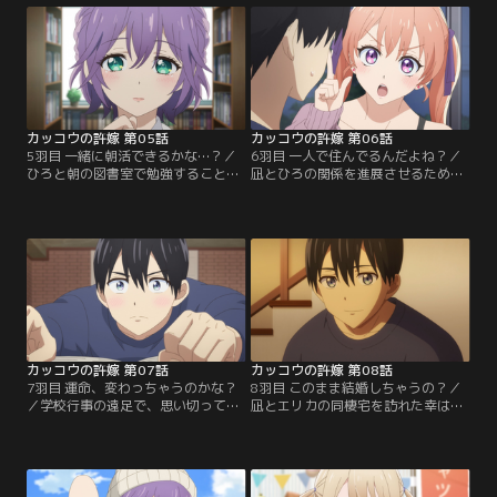
のか？ひろとの勝負の行方
るが……やがて衝撃の言葉を口にす
は……！？
る。
カッコウの許嫁 第05話
カッコウの許嫁 第06話
5羽目 一緒に朝活できるかな…？／
6羽目 一人で住んでるんだよね？／
ひろと朝の図書室で勉強することに
凪とひろの関係を進展させるため、
なった凪。共通の趣味を知り、さら
朝活に参加するエリカ。2人を応援
に朝活を続けたいとまで言われる。
しようと奮起するが、ひろはエリカ
舞い上がる凪だが、2人の関係を揺
ともっと仲良くなるために家庭訪問
るがすとんでもない事態が訪れる！
をしたいと言い始める。
カッコウの許嫁 第07話
カッコウの許嫁 第08話
7羽目 運命、変わっちゃうのかな？
8羽目 このまま結婚しちゃうの？／
／学校行事の遠足で、思い切ってひ
凪とエリカの同棲宅を訪れた幸は、
ろを同じ班に誘った凪。その際、改
2人に何かがあったことを察し、理
めて告白の受理の条件を確認する
由を問い詰めてくる。事情を打ち明
と、思いがけないひと言が返ってく
ける中で、凪と幸はそれぞれ大きな
る。しかし、班分けに問題が発生す
決断をしようとしていた。
る。