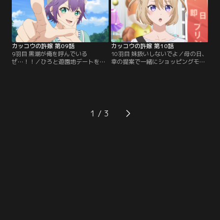
カッコウの許嫁 第09話
カッコウの許嫁 第10話
9羽目 黒潮が俺を呼んでいる
10羽目 妹扱いしないでよ／母の日、
ぜ…！！／ひろと遊園地デートをす
幸の提案で一緒にショッピングモー
ることになった凪。ひろに振り回さ
ルへやってきた凪。しかし、母親が
れながらも、自分を貫く姿にますま
喜びそうなものが思い浮かばない。
す惹かれていく。一方、偶然2人の
何が喜ばれるのか、2人は思い出を
デートを知った幸はモヤモヤが収ま
振り返っていく……。
らず……。
1