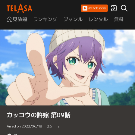
Watch now
見放題
ランキング
ジャンル
レンタル
無料
は
カッコウの許嫁 第09話
Aired on 2022/06/18
23
mins