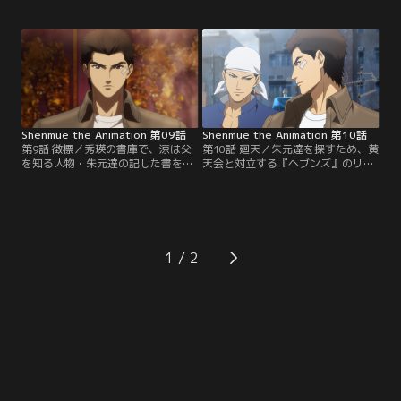
「帰りなさい」と突き放す。涼は己
の言葉に耳を傾けないばかりか、文
の力量が足りないからだと思い、香
武廟の雑用ばかり命じる。秀瑛の考
港で腕利きの武術家を探して回る。
えを理解するためには、武術の心得
やがて宗泉という大道芸人と出会う
『武徳』を身につける必要がある。
が、今度は香港の裏社会を牛耳る組
涼は香港の街で出会ったジョイやウ
織『黄天会』とのいざこざに巻き込
ォンに協力してもらい、武徳を知る
まれてしまう。
者を探す。
Shenmue the Animation 第09話
Shenmue the Animation 第10話
第9話 徴標／秀瑛の書庫で、涼は父
第10話 廻天／朱元達を探すため、黄
を知る人物・朱元達の記した書を見
天会と対立する『ヘブンズ』のリー
つける。そこには茶碗陣という暗号
ダー・レンとともに行動する涼。レ
のメモが書かれていた。茶碗陣は一
ンの知人のつてを辿り朱元達がいる
歩間違えば危険すら伴う暗号だった
という場所に向かうが、それは黄天
が、涼は構わずそれを利用すること
会の罠だった。涼とレンの前に現れ
で朱元達に通じる者と接触する。し
た黄天会のボス・斗牛は相当の実力
かしそこに、同じく朱元達を探す黄
者で、二人の攻撃がまるで通用しな
1
天会のメンバーが襲い掛かってき
い。涼たちは黄天会に追われる身と
て……！？
なってしまう。