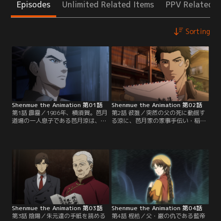
Episodes
Unlimited Related Items
PPV Related I
Sorting
Shenmue the Animation 第01話
Shenmue the Animation 第02話
第1話 霹靂／1986年、横須賀。芭月
第2話 彼誰／突然の父の死に動揺す
道場の一人息子である芭月涼は、厳
る涼に、芭月家の家事手伝い・稲さ
格な父・巌の元で日々武術の腕を磨
んは一通の手紙を差し出す。父宛で
いている。その日、涼が帰宅する
あるその手紙は、朱元達という差出
と、道場が謎の男・藍帝に襲われて
人のほかは全く読めない文字で綴ら
いた。巌にとある『鏡』の在処を聞
れていた。涼は自分の知らない父の
き出そうとする藍帝。その圧倒的な
情報を求めて手紙を調査するが、そ
強さに涼は太刀打ちできず、目の前
のうちに横須賀港を裏で仕切る『マ
で巌が殺されてしまう……。
ッドエンジェルス』のチャーリーに
目をつけられてしまう。
Shenmue the Animation 第03話
Shenmue the Animation 第04話
第3話 陰陽／朱元達の手紙を読める
第4話 桎梏／父・巌の仇である藍帝