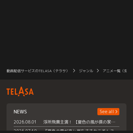
動画配信サービスのTELASA（テラサ）
ジャンル
アニメ一覧（見放
NEWS
See all
2026.08.01
浮所飛貴主演！ 【夏色の風が僕の家にやってきた】 本日よりテラサで独占配信スタート！
2026.07.18
『夏色の雲が恋と嵐をまきおこす』スペシャルメイキング 【Part1】2026年７月18日（土）23時30分～配信スタート！話題のシーンの裏側を大公開！豪華キャスト大集合！ 『武宮家 真夏の家族会議』開催！