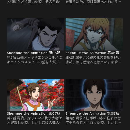
人物にたどり着いた涼。その手紙に
を追うため、涼は香港へと向かう決
は「陳大人に助けを求められよ」と
意をする。しかし旅の費用が足り
記されていた。涼は手がかりを追っ
ず、港町でバイトをすることに。涼
て朱元達の知人・陳大人と出会い、
を慕う不良・ゴローに案内され、バ
そこで父・巌を殺した藍帝という男
イト先の周囲がマッドエンジェルス
について聞く。藍帝は中国の闇組織
の縄張りであることを知る。藍帝と
『蚩尤門（しゆうもん）』の幹部で
繋がりを持つというマッドエンジェ
あり、二枚の『鏡』を狙っていると
ルスに接触しようとする涼だ
いう。
が……。
Shenmue the Animation 第05話
Shenmue the Animation 第06話
第5話 匹儔／マッドエンジェルスに
第6話 凜乎／父親の死の真相を追い
よってクラスメイトの望を人質に取
求め、涼は香港へと渡った。まずは
られた涼は、彼らと対立する陳一派
桃李少老師という人物を探そうとす
『九豊公司』の貴章を倒すことを強
るも、ひったくりに遭遇して荷物を
いられる。貴章と戦う中でも希望を
奪われてしまう。香港の街は無法者
捨てず、仲間のゴローにメッセージ
も多く、皆が明日を生き延びるため
を託す涼。しかし涼と貴章の戦い
に必死だった。あてもなく進む涼は
は、双方が傷つき倒れることで終結
公園で建民という太極拳の使い手と
する。絶望するゴローだが、その
出会い、手合わせをすることになる
時……！？
が……？
Shenmue the Animation 第07話
Shenmue the Animation 第08話
第7話 嚮後／探していた桃李少老師
第8話 冀求／紅秀瑛の家に住まわせ
と邂逅した涼。しかし武術の達人で
てもらうことになった涼。しかし秀
ある桃李少は涼をあっさり負かし、
瑛は「朱元達に会いたい」という涼