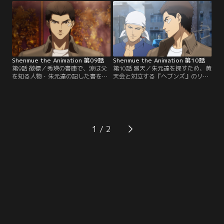
港で腕利きの武術家を探して回る。
えを理解するためには、武術の心得
やがて宗泉という大道芸人と出会う
『武徳』を身につける必要がある。
が、今度は香港の裏社会を牛耳る組
涼は香港の街で出会ったジョイやウ
織『黄天会』とのいざこざに巻き込
ォンに協力してもらい、武徳を知る
まれてしまう。
者を探す。
Shenmue the Animation 第09話
Shenmue the Animation 第10話
第9話 徴標／秀瑛の書庫で、涼は父
第10話 廻天／朱元達を探すため、黄
を知る人物・朱元達の記した書を見
天会と対立する『ヘブンズ』のリー
つける。そこには茶碗陣という暗号
ダー・レンとともに行動する涼。レ
のメモが書かれていた。茶碗陣は一
ンの知人のつてを辿り朱元達がいる
歩間違えば危険すら伴う暗号だった
という場所に向かうが、それは黄天
が、涼は構わずそれを利用すること
会の罠だった。涼とレンの前に現れ
で朱元達に通じる者と接触する。し
た黄天会のボス・斗牛は相当の実力
かしそこに、同じく朱元達を探す黄
者で、二人の攻撃がまるで通用しな
1
天会のメンバーが襲い掛かってき
い。涼たちは黄天会に追われる身と
て……！？
なってしまう。