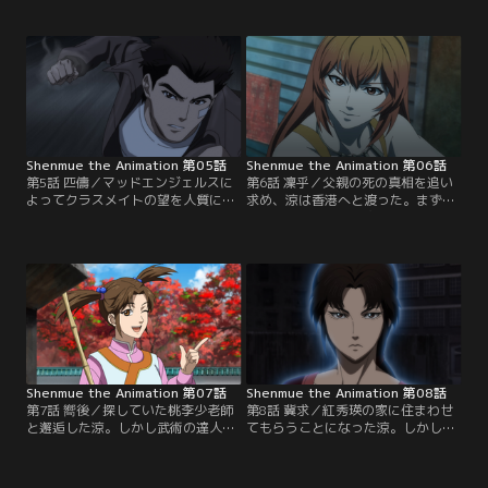
記されていた。涼は手がかりを追っ
ず、港町でバイトをすることに。涼
て朱元達の知人・陳大人と出会い、
を慕う不良・ゴローに案内され、バ
そこで父・巌を殺した藍帝という男
イト先の周囲がマッドエンジェルス
について聞く。藍帝は中国の闇組織
の縄張りであることを知る。藍帝と
『蚩尤門（しゆうもん）』の幹部で
繋がりを持つというマッドエンジェ
あり、二枚の『鏡』を狙っていると
ルスに接触しようとする涼だ
いう。
が……。
Shenmue the Animation 第05話
Shenmue the Animation 第06話
第5話 匹儔／マッドエンジェルスに
第6話 凜乎／父親の死の真相を追い
よってクラスメイトの望を人質に取
求め、涼は香港へと渡った。まずは
られた涼は、彼らと対立する陳一派
桃李少老師という人物を探そうとす
『九豊公司』の貴章を倒すことを強
るも、ひったくりに遭遇して荷物を
いられる。貴章と戦う中でも希望を
奪われてしまう。香港の街は無法者
捨てず、仲間のゴローにメッセージ
も多く、皆が明日を生き延びるため
を託す涼。しかし涼と貴章の戦い
に必死だった。あてもなく進む涼は
は、双方が傷つき倒れることで終結
公園で建民という太極拳の使い手と
する。絶望するゴローだが、その
出会い、手合わせをすることになる
時……！？
が……？
Shenmue the Animation 第07話
Shenmue the Animation 第08話
第7話 嚮後／探していた桃李少老師
第8話 冀求／紅秀瑛の家に住まわせ
と邂逅した涼。しかし武術の達人で
てもらうことになった涼。しかし秀
ある桃李少は涼をあっさり負かし、
瑛は「朱元達に会いたい」という涼
「帰りなさい」と突き放す。涼は己
の言葉に耳を傾けないばかりか、文
の力量が足りないからだと思い、香
武廟の雑用ばかり命じる。秀瑛の考