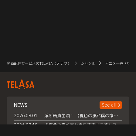
動画配信サービスのTELASA（テラサ）
ジャンル
アニメ一覧（見放
NEWS
See all
2026.08.01
浮所飛貴主演！ 【夏色の風が僕の家にやってきた】 本日よりテラサで独占配信スタート！
2026.07.18
『夏色の雲が恋と嵐をまきおこす』スペシャルメイキング 【Part1】2026年７月18日（土）23時30分～配信スタート！話題のシーンの裏側を大公開！豪華キャスト大集合！ 『武宮家 真夏の家族会議』開催！
2026.07.15
救命医・遥（今田）の《心揺さぶる過去》や、 麻酔科医・権野（船越英一郎）の《謎多きプライベート》など… 《知られざるエピソード》を独占配信！