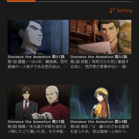
Sorting
Shenmue the Animation 第01話
Shenmue the Animation 第02話
第1話 霹靂／1986年、横須賀。芭月
第2話 彼誰／突然の父の死に動揺す
道場の一人息子である芭月涼は、厳
る涼に、芭月家の家事手伝い・稲さ
格な父・巌の元で日々武術の腕を磨
んは一通の手紙を差し出す。父宛で
いている。その日、涼が帰宅する
あるその手紙は、朱元達という差出
と、道場が謎の男・藍帝に襲われて
人のほかは全く読めない文字で綴ら
いた。巌にとある『鏡』の在処を聞
れていた。涼は自分の知らない父の
き出そうとする藍帝。その圧倒的な
情報を求めて手紙を調査するが、そ
強さに涼は太刀打ちできず、目の前
のうちに横須賀港を裏で仕切る『マ
で巌が殺されてしまう……。
ッドエンジェルス』のチャーリーに
目をつけられてしまう。
Shenmue the Animation 第03話
Shenmue the Animation 第04話
第3話 陰陽／朱元達の手紙を読める
第4話 桎梏／父・巌の仇である藍帝
人物にたどり着いた涼。その手紙に
を追うため、涼は香港へと向かう決
は「陳大人に助けを求められよ」と
意をする。しかし旅の費用が足り