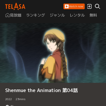
Watch now
見放題
ランキング
ジャンル
レンタル
無料
は
Shenmue the Animation 第04話
2022
23
mins