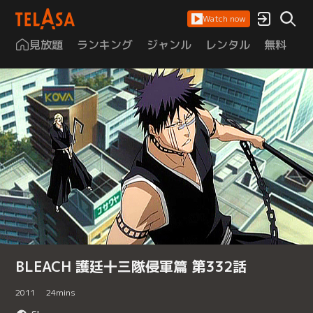
Watch now
見放題
ランキング
ジャンル
レンタル
無料
は
BLEACH 護廷十三隊侵軍篇 第332話
2011
24
mins