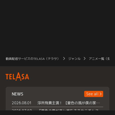
動画配信サービスのTELASA（テラサ）
ジャンル
アニメ一覧（見放
NEWS
See all
2026.08.01
浮所飛貴主演！ 【夏色の風が僕の家にやってきた】 本日よりテラサで独占配信スタート！
2026.07.18
『夏色の雲が恋と嵐をまきおこす』スペシャルメイキング 【Part1】2026年７月18日（土）23時30分～配信スタート！話題のシーンの裏側を大公開！豪華キャスト大集合！ 『武宮家 真夏の家族会議』開催！