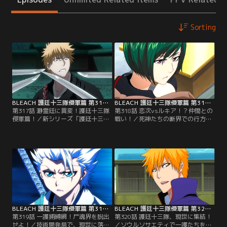
Sorting
BLEACH 護廷十三隊侵軍篇 第317話
BLEACH 護廷十三隊侵軍篇 第318話
第317話 瀞霊廷に異変！護廷十三隊
第318話 恋次vsルキア！？仲間との
侵軍篇！／新シリーズ「護廷十三隊
戦い！／死神たちの断界での行方不
侵軍編」スタート！藍染が捕縛さ
明事件の犯人として、白哉たちに捕
れ、平和な日々が戻ったかのように
らえられた一護を救ったのはルキア
思えた現世とソウルソサエティ。だ
だった。牢から抜け出し、一旦、流
が、ソウルソサエティでは断界に行
魂街のほうへ逃げて瀞霊廷の様子を
った死神たちが連絡を絶ち、行方不
うかがおうとするふたり。そこへ恋
明になるという事件が発生してい
次と一角が現れる。彼らもまた、一
た。そんな折、現世ではコンが道端
護たちを捕まえようと追ってきたの
でひとりの少女を拾っていた。【提
だった。仲間だと思っていた恋次た
供：バンダイチャンネル】
ちに刃を向けられ…。【提供：バン
ダイチャンネル】
BLEACH 護廷十三隊侵軍篇 第319話
BLEACH 護廷十三隊侵軍篇 第320話
第319話 一護捕縛網！尸魂界を脱出
第320話 護廷十三隊、現世に集結！
せよ！／技術開発局で、現世に落ち
／ソウルソサエティで一護たちを襲