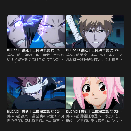
てきた「望実（のぞみ）」のデータ
ったのは「霊骸（れいがい）」と呼
を見た一護は現世が危ないと悟り、
ばれる護廷十三隊のニセモノたちだ
急いで現世に戻ろうとする。だが、
った。原種である本物の死神たちは
死神たちが一護を捕らえようとして
次々と断界に閉じ込められ、霊骸と
いる以上、穿界門すらうかつに通る
すりかえられていたのだった。マユ
ことさえできない。悩む一護に、合
リによって断界から救出され、現世
流した夜一が強行突破を提案する。
にやってきた隊長・副隊長たちは今
一方、現世では、望実とコンの前に
後の対策を練り始める。【提供：バ
吉良と七緒、そして…。【提供：バ
ンダイチャンネル】
ンダイチャンネル】
BLEACH 護廷十三隊侵軍篇 第321話
BLEACH 護廷十三隊侵軍篇 第322話
第321話 一角vs一角！自分同士の戦
第322話 激突！ルキアvsルキア！／
い！／望実を見つけたのはコンだっ
乱菊は一護捕縛部隊として派遣され
た。自身もどこへ行こうとしている
てきた霊骸（れいがい）のイヅルと
のか分からぬまま歩みを進める望実
対峙する。だが、霊骸のイヅルの斬
をコンは追いかけていく。一方、ソ
魄刀「侘助」は原種が斬りつけたも
ウルソサエティでは霊骸となってい
のの重さを倍にすることができるの
るマユリの提案によって黒崎一護捕
に対し、1度で十倍にすることがで
縛部隊が形成されていた。捕縛部隊
きた。あまりの重さに乱菊はついに
として現世にやってきた、霊骸の一
刀を落としてしまう。ルキアもま
角、弓親、檜佐木らは、それぞれ原
た、自分の霊骸と、霊骸ネムふたり
種の一角たちと遭遇する。【提供：
を相手に苦戦していた。【提供：バ
バンダイチャンネル】
ンダイチャンネル】
BLEACH 護廷十三隊侵軍篇 第323話
BLEACH 護廷十三隊侵軍篇 第324話
第323話 護れ一護 望実の決意！／現
第324話 瀞霊廷奪還へ！隊長たち、
世の各所に現れる霊骸たち。望実を
動く！／霊骸に乗っ取られたソウル
捜している最中に茶渡は、霊骸の恋
ソサエティを奪還するため、ついに
次と戦うこととなる。他の誰でもな
護廷十三隊の隊長たちが動いた。浦