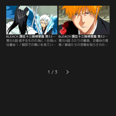
い、自分の手で茶渡を倒してやる、
原の協力により、ソウルソサエティ
と言い切る霊骸の恋次。霊骸といえ
に向かう、剣八、やちる、白哉、日
どかつて戦いを共にした仲間同士の
番谷、そして狛村。影狼佐の細工を
対決がはじまる！一方、京楽が捕ら
なんとか潜り抜けてソウルソサエテ
えられたことを不審に思った卯ノ花
ィへと辿り着いた剣八は、自らの霊
は、勇音を連れて技術開発局、そし
骸と出会う。【提供：バンダイチャ
て大霊書回廊を…。【提供：バンダ
ンネル】
イチャンネル】
BLEACH 護廷十三隊侵軍篇 第325話
BLEACH 護廷十三隊侵軍篇 第326話
第325話 信ずるものの為に！白哉vs
第326話 ふたりの雛森、日番谷の覚
日番谷！／現世での戦いを見ていた
悟／隊長たちの苦戦を知らされた一
望実は、何故一護たちが自分を護ろ
護は、コンや雨竜の後押しもあって
うとするのか分からずにいた。だ
ついにソウルソサエティへと乗り込
が、一護の「ひとりじゃない」とい
む。だが、辿り着いたその場所には
う言葉、そして仲間たちの想いに一
影狼佐が待ち構えていた。一護を
護たちと共にいることを選ぼうとす
「消去」しようとする影狼佐に一護
る。怪我をした一護のため、望実は
は…。その頃、ソウルソサエティで
1
自分の力を使いはじめる。ソウルソ
は傷を負った剣八と霊骸の砕蜂、更
サエティでは、白哉と霊骸の日番谷
に霊骸の日番谷と一戦を交えたばか
が戦っていた。【提供：バンダイチ
りの白哉と霊骸の白哉など…。【提
ャンネル】
供：バンダイチャンネル】