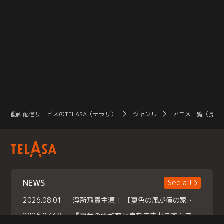
動画配信サービスのTELASA（テラサ）
ジャンル
アニメ一覧（見放
NEWS
See all
2026.08.01
浮所飛貴主演！ 【夏色の風が僕の家にやってきた】 本日よりテラサで独占配信スタート！
2026.07.18
『夏色の雲が恋と嵐をまきおこす』スペシャルメイキング 【Part1】2026年７月18日（土）23時30分～配信スタート！話題のシーンの裏側を大公開！豪華キャスト大集合！ 『武宮家 真夏の家族会議』開催！