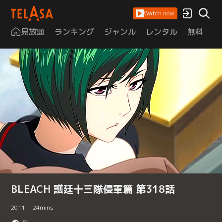
Watch now
見放題
ランキング
ジャンル
レンタル
無料
は
BLEACH 護廷十三隊侵軍篇 第318話
2011
24
mins