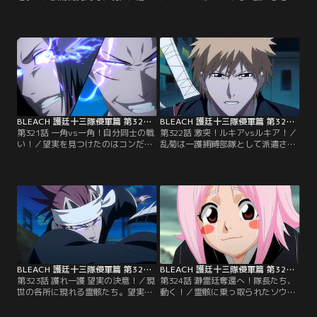
てきた「望実（のぞみ）」のデータ
ったのは「霊骸（れいがい）」と呼
を見た一護は現世が危ないと悟り、
ばれる護廷十三隊のニセモノたちだ
急いで現世に戻ろうとする。だが、
った。原種である本物の死神たちは
死神たちが一護を捕らえようとして
次々と断界に閉じ込められ、霊骸と
いる以上、穿界門すらうかつに通る
すりかえられていたのだった。マユ
ことさえできない。悩む一護に、合
リによって断界から救出され、現世
流した夜一が強行突破を提案する。
にやってきた隊長・副隊長たちは今
一方、現世では、望実とコンの前に
後の対策を練り始める。【提供：バ
吉良と七緒、そして…。【提供：バ
ンダイチャンネル】
ンダイチャンネル】
BLEACH 護廷十三隊侵軍篇 第321話
BLEACH 護廷十三隊侵軍篇 第322話
第321話 一角vs一角！自分同士の戦
第322話 激突！ルキアvsルキア！／
い！／望実を見つけたのはコンだっ
乱菊は一護捕縛部隊として派遣され
た。自身もどこへ行こうとしている
てきた霊骸（れいがい）のイヅルと
のか分からぬまま歩みを進める望実
対峙する。だが、霊骸のイヅルの斬
をコンは追いかけていく。一方、ソ
魄刀「侘助」は原種が斬りつけたも
ウルソサエティでは霊骸となってい
のの重さを倍にすることができるの
るマユリの提案によって黒崎一護捕
に対し、1度で十倍にすることがで
縛部隊が形成されていた。捕縛部隊
きた。あまりの重さに乱菊はついに
として現世にやってきた、霊骸の一
刀を落としてしまう。ルキアもま
角、弓親、檜佐木らは、それぞれ原
た、自分の霊骸と、霊骸ネムふたり
種の一角たちと遭遇する。【提供：
を相手に苦戦していた。【提供：バ
バンダイチャンネル】
ンダイチャンネル】
BLEACH 護廷十三隊侵軍篇 第323話
BLEACH 護廷十三隊侵軍篇 第324話
第323話 護れ一護 望実の決意！／現
第324話 瀞霊廷奪還へ！隊長たち、
世の各所に現れる霊骸たち。望実を
動く！／霊骸に乗っ取られたソウル
捜している最中に茶渡は、霊骸の恋
ソサエティを奪還するため、ついに
次と戦うこととなる。他の誰でもな
護廷十三隊の隊長たちが動いた。浦