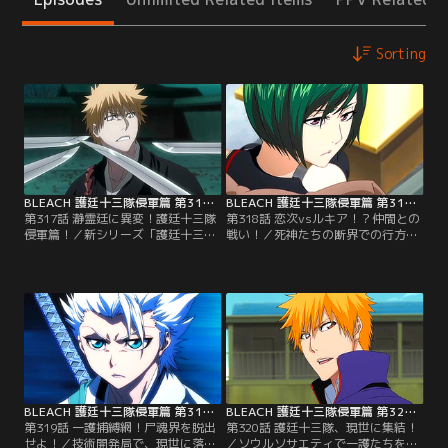
Sorting
BLEACH 護廷十三隊侵軍篇 第317話
BLEACH 護廷十三隊侵軍篇 第318話
第317話 瀞霊廷に異変！護廷十三隊
第318話 恋次vsルキア！？仲間との
侵軍篇！／新シリーズ「護廷十三隊
戦い！／死神たちの断界での行方不
侵軍編」スタート！藍染が捕縛さ
明事件の犯人として、白哉たちに捕
れ、平和な日々が戻ったかのように
らえられた一護を救ったのはルキア
思えた現世とソウルソサエティ。だ
だった。牢から抜け出し、一旦、流
が、ソウルソサエティでは断界に行
魂街のほうへ逃げて瀞霊廷の様子を
った死神たちが連絡を絶ち、行方不
うかがおうとするふたり。そこへ恋
明になるという事件が発生してい
次と一角が現れる。彼らもまた、一
た。そんな折、現世ではコンが道端
護たちを捕まえようと追ってきたの
でひとりの少女を拾っていた。【提
だった。仲間だと思っていた恋次た
供：バンダイチャンネル】
ちに刃を向けられ…。【提供：バン
ダイチャンネル】
BLEACH 護廷十三隊侵軍篇 第319話
BLEACH 護廷十三隊侵軍篇 第320話
第319話 一護捕縛網！尸魂界を脱出
第320話 護廷十三隊、現世に集結！
せよ！／技術開発局で、現世に落ち
／ソウルソサエティで一護たちを襲