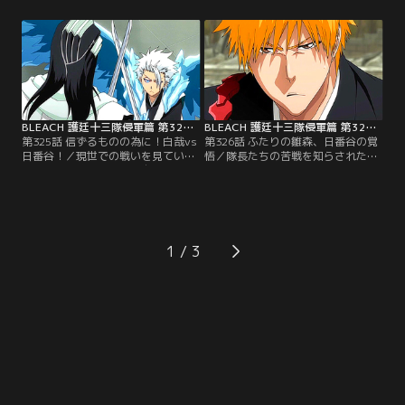
い、自分の手で茶渡を倒してやる、
原の協力により、ソウルソサエティ
と言い切る霊骸の恋次。霊骸といえ
に向かう、剣八、やちる、白哉、日
どかつて戦いを共にした仲間同士の
番谷、そして狛村。影狼佐の細工を
対決がはじまる！一方、京楽が捕ら
なんとか潜り抜けてソウルソサエテ
えられたことを不審に思った卯ノ花
ィへと辿り着いた剣八は、自らの霊
は、勇音を連れて技術開発局、そし
骸と出会う。【提供：バンダイチャ
て大霊書回廊を…。【提供：バンダ
ンネル】
イチャンネル】
BLEACH 護廷十三隊侵軍篇 第325話
BLEACH 護廷十三隊侵軍篇 第326話
第325話 信ずるものの為に！白哉vs
第326話 ふたりの雛森、日番谷の覚
日番谷！／現世での戦いを見ていた
悟／隊長たちの苦戦を知らされた一
望実は、何故一護たちが自分を護ろ
護は、コンや雨竜の後押しもあって
うとするのか分からずにいた。だ
ついにソウルソサエティへと乗り込
が、一護の「ひとりじゃない」とい
む。だが、辿り着いたその場所には
う言葉、そして仲間たちの想いに一
影狼佐が待ち構えていた。一護を
護たちと共にいることを選ぼうとす
「消去」しようとする影狼佐に一護
る。怪我をした一護のため、望実は
は…。その頃、ソウルソサエティで
1
自分の力を使いはじめる。ソウルソ
は傷を負った剣八と霊骸の砕蜂、更
サエティでは、白哉と霊骸の日番谷
に霊骸の日番谷と一戦を交えたばか
が戦っていた。【提供：バンダイチ
りの白哉と霊骸の白哉など…。【提
ャンネル】
供：バンダイチャンネル】