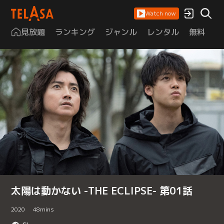
Watch now
見放題
ランキング
ジャンル
レンタル
無料
は
太陽は動かない -THE ECLIPSE- 第01話
2020
48
mins