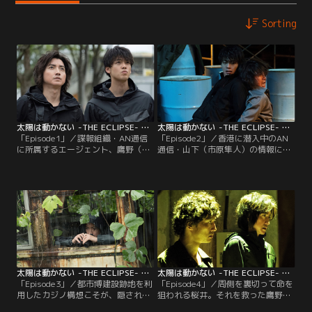
Sorting
太陽は動かない -THE ECLIPSE- 第01話
太陽は動かない -THE ECLIPSE- 第02話
「Episode1」／諜報組織・AN通信
「Episode2」／香港に潜入中のAN
に所属するエージェント、鷹野（藤
通信・山下（市原隼人）の情報によ
原竜也）と田岡（竹内涼真）は、爆
り、爆破事件の裏に中国企業勢力の
破された国際都市博覧会施設の建設
存在が判明。その勢力の手先・周
現場に潜入していた。その建設地選
（酒向芳）は永島を寝返らせ、調査
定を巡っては元より様々な謀略が蠢
を進める鷹野たちを窮地に陥れる。
いており、政界のフィクサー・中尊
一方、周に雇われていた爆破実行犯
寺（石橋蓮司）と秘書・永島（吉田
は、8年前に死んだ元AN通信・桜井
鋼太郎）が、AN通信・風間（佐藤浩
（安藤政信）である疑いが浮上。彼
市）に調査を依頼したのだ。
は鷹野の元教育係だった。
太陽は動かない -THE ECLIPSE- 第03話
太陽は動かない -THE ECLIPSE- 第04話
「Episode3」／都市博建設跡地を利
「Episode4」／周側を裏切って命を
用したカジノ構想こそが、隠された
狙われる桜井。それを救った鷹野に
巨大利権であることを風間から知ら
去来する過去の訓練の日々。諜報員