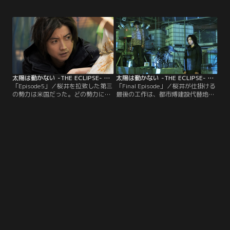
された鷹野。同時に爆破実行犯は桜
の心得は全て、兄と慕った桜井から
井であると確信を持ち、追い始め
教わった。だが、死を欺いてまで組
る。過酷な諜報活動に冷静さを失っ
織から逃げたのに何故また姿を現し
た田岡は、別任務に。中尊寺の過去
たのか、桜井は答えない。一方、落
の所業を恨む一方、風間とも因縁が
合から過去の傷と風間との関わりを
あるという落合と接触、行動を共に
聞かされた田岡は、自身の幼少期を
する。
重ね、生きる苦しみを吐露する。
太陽は動かない -THE ECLIPSE- 第05話
太陽は動かない -THE ECLIPSE- 第06話（最終話）
「Episode5」／桜井を拉致した第三
「Final Episode」／桜井が仕掛ける
の勢力は米国だった。どの勢力にと
最後の工作は、都市博建設代替地と
っても密告者になり得る桜井を確保
なった湾岸地区の施設を再び爆破し
して中尊寺や周を牽制した上で、在
土壌汚染させることだった。これに
日米軍補給基地の返還跡地にカジノ
より中尊寺や周にはカジノ利権の誘
を誘致する計画で、裏で手を組んだ
導地がなくなる。果たしてその現場
桐野と永島が先導していた。鷹野は
で対峙する鷹野と桜井、追いついた
桜井を追う先に、米国が身の安全と
田岡。そしてチーヨウとの死闘の末
引き換えに桜井に課した最後の工作
に遂に桜井の復帰理由が明かされ
の全貌を見る。
る。諜報戦の真の勝者は誰だったの
か？