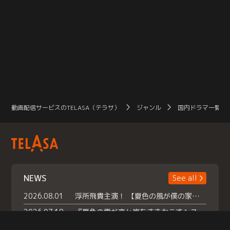
動画配信サービスのTELASA（テラサ）
ジャンル
国内ドラマ一覧（
NEWS
See all
2026.08.01
浮所飛貴主演！ 【夏色の風が僕の家にやってきた】 本日よりテラサで独占配信スタート！
2026.07.18
『夏色の雲が恋と嵐をまきおこす』スペシャルメイキング 【Part1】2026年７月18日（土）23時30分～配信スタート！話題のシーンの裏側を大公開！豪華キャスト大集合！ 『武宮家 真夏の家族会議』開催！
2026.07.15
救命医・遥（今田）の《心揺さぶる過去》や、 麻酔科医・権野（船越英一郎）の《謎多きプライベート》など… 《知られざるエピソード》を独占配信！