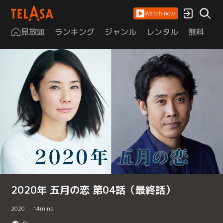
Watch now
見放題
ランキング
ジャンル
レンタル
無料
は
2020年 五月の恋 第04話（最終話）
2020
14
mins