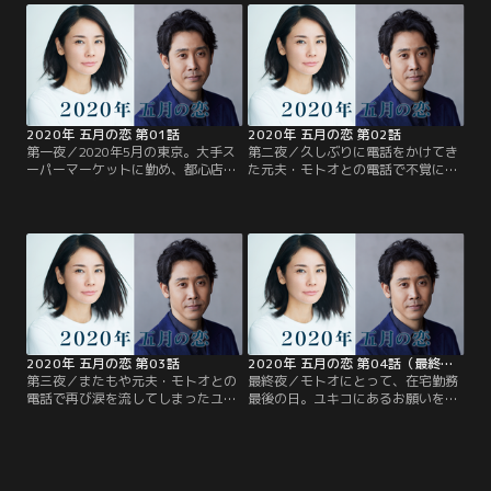
2020年 五月の恋 第01話
2020年 五月の恋 第02話
第一夜／2020年5月の東京。大手ス
第二夜／久しぶりに電話をかけてき
ーパーマーケットに勤め、都心店舗
た元夫・モトオとの電話で不覚にも
の売り場を任されているユキコ（吉
涙を流してしまったユキコは、今夜
田羊）は独身バツイチ女性。在宅勤
も大忙しの仕事を終え、帰宅。その
務で慣れないリモートワークに奮闘
後、なんとなく電話を手に取ってし
する中堅の設計会社に勤める営業マ
まい……。
ン、モトオ（大泉洋）も同じく独身
バツイチ男性。実はこの2人、4年ほ
ど前に離婚をした元夫婦。あれから
連絡を取り合ってなかった2人だ
が…。
2020年 五月の恋 第03話
2020年 五月の恋 第04話（最終話）
第三夜／またもや元夫・モトオとの
最終夜／モトオにとって、在宅勤務
電話で再び涙を流してしまったユキ
最後の日。ユキコにあるお願いをす
コ。元妻・ユキコと二日連続、電話
る。2人の最後の夜が幕を開ける
で久しぶりに話したモトオ。それぞ
が……。
れの想いを抱えた新たな夜が訪れ
る……。