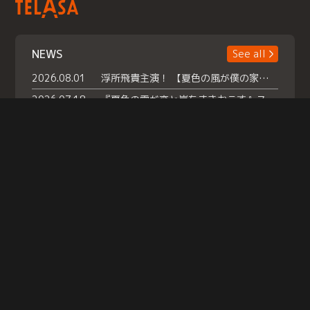
NEWS
See all
2026.08.01
浮所飛貴主演！ 【夏色の風が僕の家にやってきた】 本日よりテラサで独占配信スタート！
2026.07.18
『夏色の雲が恋と嵐をまきおこす』スペシャルメイキング 【Part1】2026年７月18日（土）23時30分～配信スタート！話題のシーンの裏側を大公開！豪華キャスト大集合！ 『武宮家 真夏の家族会議』開催！
2026.07.15
救命医・遥（今田）の《心揺さぶる過去》や、 麻酔科医・権野（船越英一郎）の《謎多きプライベート》など… 《知られざるエピソード》を独占配信！
Help
|
Company Profile
|
Act on Specified Commercial Transactions
|
Terms of Service
|
Privacy Policy
© TELASA CORPORATION, All Rights Reserved.