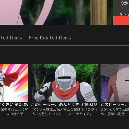
りか
Seri
ated Items
Free Related Items
くさい 第02話
このヒーラー、めんどくさい 第03話
このヒーラー、
に旅をすることにな
＃03 そんな第三話／今回の敵はキノコタイ
＃04 そんな第
。二人の行く手に
プの凶悪なモンスター、オルテガイア。立
が、冒険の定番、
場や、ゴブリンの
ちむかうアルヴィンとカーラ。だが、戦い
うけるトラップの
な危難が待ってい
は二転三転、意外な成り行きに。アルヴィ
ましあって突破し
たりの掛けあいを
ンの秘められた実力が、ついに発揮される
やがてたどりつい