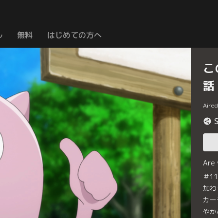
ル
無料
はじめての方へ
こ
話
Aire
Are
＃1
加わ
カー
やか