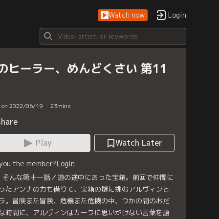
Watch now
Login
のヒーラー、めんどくさい 第11
d on 2022/06/19
23
mins
Share
Play
Watch Later
 you the member?
Login
1 そんな第十一話／道の途中にあった宝箱。前回で仲間に
ったアンナの力も借りて、宝箱の謎に挑むアルヴィンと
ラ。冒険また冒険、危機また危機の中、つかの間のおだ
な時間に、アルヴィンはカーラに思いがけない言葉を語