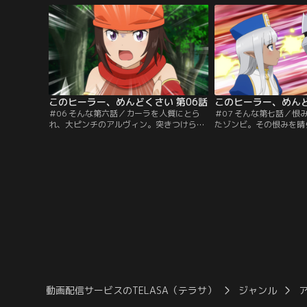
て額と両手を大地につけるべきではないで
しなからピンチを突破し
しょうか！」とヒーラーにあるまじき発
言。さらにはアルヴィンに、自分から離れ
ると死んでしまう呪いをかけてしまう…。
このヒーラー、めんどくさい 第06話
このヒーラー、めんど
＃06 そんな第六話／カーラを人質にとら
＃07 そんな第七話／恨
れ、大ピンチのアルヴィン。突きつけられ
たゾンビ。その恨みを晴
たのは、余りにも過酷な要求。続いてゴー
ことになったアルヴィン
レムの出現。毒に倒れたアルヴィンは、カ
なネクロマンサーと対決
ーラと洞窟に逃れる。思いがけない二人き
の中、すれ違う二人の想
りの時間に、彼らは何を語りあうのだろう
ィンは捕らえられ、牢獄
か。
った！
動画配信サービスのTELASA（テラサ）
ジャンル