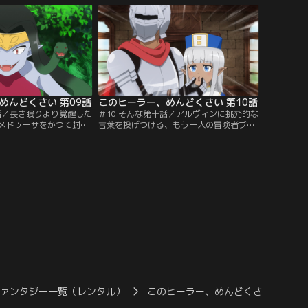
いたものとは？
た魔女が、善良な老婆に化けて二人に迫
る！
めんどくさい 第09話
このヒーラー、めんどくさい 第10話
九話／長き眠りより覚醒した
＃10 そんな第十話／アルヴィンに挑発的な
メドゥーサをかつて封印
言葉を投げつける、もう一人の冒険者ブリ
アルヴィンとカーラに力
ガン。人食い館で出会ったゴーストのアン
だがまたしても自由を奪
ナとメイド姿の怨霊。新たなレギュラーキ
アルヴィン。アルヴィン
ャラを迎え、アルヴィンとカーラの旅はさ
ることができるのか！
らににぎやかさを増してゆく。
ファンタジー一覧（レンタル）
このヒーラー、めんどくさい
こ