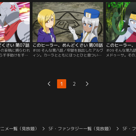
ていく。
時がきたのだろうか？
後に彼らを待って
くさい 第07話
このヒーラー、めんどくさい 第08話
このヒーラー、
みの妄執に捕らわれ
＃08 そんな第八話／牢獄を脱出したアルヴ
＃09 そんな第
らす手助けをする
ィン。カーラとともにほっとひと息ついた
メドゥーサ。その
とカーラは、強力
のも束の間、あらわれたネクロマンサーと
したドリアードが
することに。戦い
またしても向きあう。やがて全てが落着
を貸してくれる。
い。ついにアルヴ
し、平和がおとずれた時、カーラの目に美
われ、拘束される
へ入れられてしま
しい一粒の涙が輝くのだった……。
はこの危機を逃れ
1
2
アニメ一覧（見放題）
SF・ファンタジー一覧（見放題）
SF・