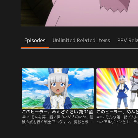
Episodes
Unlimited Related Items
PPV Rel
このヒーラー、めんどくさい 第01話
このヒーラー、めんど
＃01 そんな第一話／世のため人のため、冒
＃02 そんな第二話／共
険の旅を行く戦士アルヴィン。魔獣と戦闘
ったアルヴィンとカーラ
中、ダークエルフのヒーラー、カーラが通
はゴーストが群れなす墓
りかかった。だが手助けを頼むと、カーラ
しかけた罠などさまざま
は「人に助けを求めるのなら、ひざまづい
る。しかし二人は息ぴっ