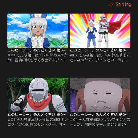
Sorting
このヒーラー、めんどくさい 第01話
このヒーラー、めんどくさい 第02話
＃01 そんな第一話／世のため人のた
＃02 そんな第二話／共に旅をするこ
め、冒険の旅を行く戦士アルヴィ
とになったアルヴィンとカーラ。二
ン。魔獣と戦闘中、ダークエルフの
人の行く手にはゴーストが群れなす
ヒーラー、カーラが通りかかった。
墓場や、ゴブリンのしかけた罠など
だが手助けを頼むと、カーラは「人
さまざまな危難が待っている。しか
に助けを求めるのなら、ひざまづい
し二人は息ぴったりの掛けあいをし
て額と両手を大地につけるべきでは
なからピンチを突破していく。
ないでしょうか！」とヒーラーにあ
るまじき発言。さらにはアルヴィン
に、自分から離れると死んでしまう
呪いをかけてしまう…。
このヒーラー、めんどくさい 第03話
このヒーラー、めんどくさい 第04話
＃03 そんな第三話／今回の敵はキノ
＃04 そんな第四話／アルヴィンとカ
コタイプの凶悪なモンスター、オル
ーラが、冒険の定番、ダンジョンに
テガイア。立ちむかうアルヴィンと
挑む！待ちうけるトラップの数々
カーラ。だが、戦いは二転三転、意
を、助けあい、はげましあって突破