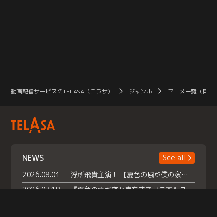
動画配信サービスのTELASA（テラサ）
ジャンル
アニメ一覧（見放
NEWS
See all
2026.08.01
浮所飛貴主演！ 【夏色の風が僕の家にやってきた】 本日よりテラサで独占配信スタート！
2026.07.18
『夏色の雲が恋と嵐をまきおこす』スペシャルメイキング 【Part1】2026年７月18日（土）23時30分～配信スタート！話題のシーンの裏側を大公開！豪華キャスト大集合！ 『武宮家 真夏の家族会議』開催！
2026.07.15
救命医・遥（今田）の《心揺さぶる過去》や、 麻酔科医・権野（船越英一郎）の《謎多きプライベート》など… 《知られざるエピソード》を独占配信！