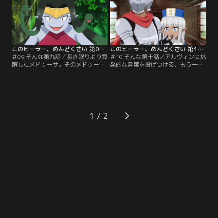
ンは捕らえられ、牢獄へ入れられて
一粒の涙が輝くのだった……。
しまった！
このヒーラー、めんどくさい 第09話
このヒーラー、めんどくさい 第10話
＃09 そんな第九話／長き眠りより覚
＃10 そんな第十話／アルヴィンに挑
醒したメドゥーサ。そのメドゥーサ
発的な言葉を投げつける、もう一人
をかつて封印したドリアードがアル
の冒険者ブリガン。人食い館で出会
ヴィンとカーラに力を貸してくれ
ったゴーストのアンナとメイド姿の
る。だがまたしても自由を奪われ、
怨霊。新たなレギュラーキャラを迎
拘束されるアルヴィン。アルヴィン
え、アルヴィンとカーラの旅はさら
はこの危機を逃れることができるの
ににぎやかさを増してゆく。
か！
1