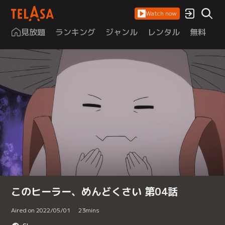
Watch now
見放題
ランキング
ジャンル
レンタル
無料
は
このヒーラー、めんどくさい 第04話
Aired on 2022/05/01
23
mins