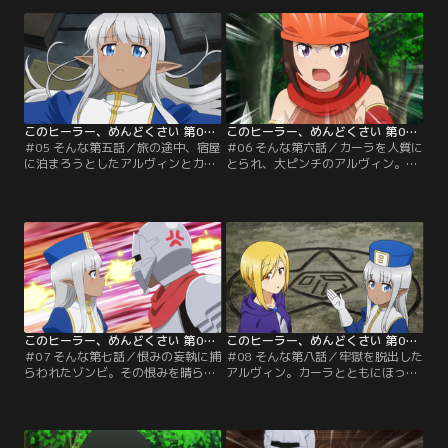
外な成り行きに。アルヴィンの秘め
してゆくアルヴィンたち。やがてた
られた実力が、ついに発揮される時
どりついたダンジョンの奥で、最後
がきたのだろうか？
に彼らを待っていたものとは？
このヒーラー、めんどくさい 第05話
このヒーラー、めんどくさい 第06話
＃05 そんな第五話／旅の途中、宿屋
＃06 そんな第六話／カーラを人質に
に泊まろうとしたアルヴィンとカー
とられ、大ピンチのアルヴィン。突
ラ。だがカーラのいつもの口の悪さ
きつけられたのは、余りにも過酷な
のせいで、主人とたちまち言い合い
要求。続いてゴーレムの出現。毒に
に。正体をあらわした主人の真の顔
倒れたアルヴィンは、カーラと洞窟
とは？さらに、邪悪な目的を秘めた
に逃れる。思いがけない二人きりの
魔女が、善良な老婆に化けて二人に
時間に、彼らは何を語りあうのだろ
迫る！
うか。
このヒーラー、めんどくさい 第07話
このヒーラー、めんどくさい 第08話
＃07 そんな第七話／恨みの妄執に捕
＃08 そんな第八話／牢獄を脱出した
らわれたゾンビ。その恨みを晴らす
アルヴィン。カーラとともにほっと
手助けをすることになったアルヴィ
ひと息ついたのも束の間、あらわれ
ンとカーラは、強力なネクロマンサ
たネクロマンサーとまたしても向き
ーと対決することに。戦いの中、す
あう。やがて全てが落着し、平和が
れ違う二人の想い。ついにアルヴィ
おとずれた時、カーラの目に美しい