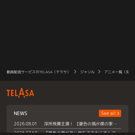
動画配信サービスのTELASA（テラサ）
ジャンル
アニメ一覧（見放
NEWS
See all
2026.08.01
浮所飛貴主演！ 【夏色の風が僕の家にやってきた】 本日よりテラサで独占配信スタート！
2026.07.18
『夏色の雲が恋と嵐をまきおこす』スペシャルメイキング 【Part1】2026年７月18日（土）23時30分～配信スタート！話題のシーンの裏側を大公開！豪華キャスト大集合！ 『武宮家 真夏の家族会議』開催！