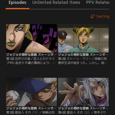
Episodes
Unlimited Related Items
PPV Related I
Sorting
ジョジョの奇妙な冒険 ストーンオーシャン 第01話
ジョジョの奇妙な冒険 ストーンオーシャン 第02話
第1話 石作りの海／恋人とのドライ
第2話 ストーン・フリー／徐倫の刑
ブ中に起きた不慮の事故により、窃
務所生活が始まった。しかし、同じ
盗とひき逃げの罪で起訴された空条
監房の囚人・グェスの常軌を逸した
徐倫。無実を訴えたものの、恋人と
行動によって、徐倫は窮地に追い詰
弁護士に裏切られ「州立グリーン・
められていく。グェスは徐倫のペン
ドルフィン・ストリート重警備刑務
ダントによって、不思議な力・スタ
所」に収容される。15年の実刑に絶
ンド能力が目覚めていたのだ！グェ
望する徐倫だったが、父から贈られ
スの能力で身体を小さくされた徐倫
たペンダントに触れたことにより、
は、自らのスタンド「ストーン・フ
不思議な力が目覚めていて…。
リー」の能力でグェスに立ち向かう
が…。
ジョジョの奇妙な冒険 ストーンオーシャン 第03話
ジョジョの奇妙な冒険 ストーンオーシャン 第04話
第3話 面会人 その（1）／徐倫は刑
第4話 面会人 その（2）／数年ぶり