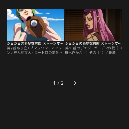
倫たちの目的は、農場のトラクター
ェスは本体を突き止めるため、ほか
のタイヤに隠されているホワイトス
の3人の囚人たちを問い詰めるが、
ネイクのDISC。しかし捜索中、エル
どこか様子がおかしい…。スタンド
メェスが奇妙なことに気づく。5人
の正体は、ホワイトスネイクによっ
いたはずの捜索チームに、なぜか6
て知性を与えられたプランクトンの
人いるのだ。チームに違和感が広が
集合体「フー・ファイターズ」だっ
るなか、やがて看守の姿も消え…。
た。高い知性をもつ強敵に、徐倫と
エルメェスが挑む。
ジョジョの奇妙な冒険 ストーンオーシャン 第09話
ジョジョの奇妙な冒険 ストーンオーシャン 第10話
第9話 取り立て人マリリン・マンソ
第10話 サヴェジ・ガーデン作戦（中
ン／死んだ女囚・エートロの姿を借
庭へ向かえ！）その（1）／農場で
り、徐倫たちと行動を共にすること
手に入れた承太郎の「スタンドの
になったF・F（フー・ファイター
DISC」をスピードワゴン財団に渡す
ズ）。ある日、運動場で徐倫とF・
ためには、警備の目をかいくぐり中
F（フー・ファイターズ）がキャッ
庭へ向かわなくてはならない。徐倫
チボールをしていると、女囚・ミラ
に与えられたタイムリミットは20
ションが現れ、「100回まで続かな
分。そこに現れたエンポリオ少年に
1
い方に100ドル」と賭けを持ちかけ
よって、徐倫はとある部屋へ案内さ
てくる。徐倫たちは警戒しながらも
れる。部屋にいたのは、見知らぬ二
その誘いに乗るが…。
人の男。