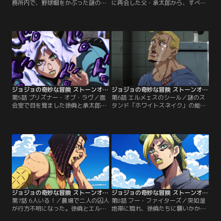
務所内で、野球帽をかぶった謎の少
に再会した父・承太郎から、すべて
年と出会う。少年は徐倫に「面会人
はDIOの元部下であるジョンガリ・A
と会ってはならない」と警告する。
によって仕組まれた事件だったと聞
刑務所内にいるはずのない少年の存
かされた徐倫。承太郎の話に戸惑う
在に違和感を覚える徐倫だったが、
暇もなく、ジョンガリ・Aのスタン
翌日、少年の言葉通り面会人が訪れ
ド「マンハッタン・トランスファ
る。その人物こそ、徐倫の父・空条
ー」が徐倫を襲撃する。
承太郎だった…。
ジョジョの奇妙な冒険 ストーンオーシャン 第05話
ジョジョの奇妙な冒険 ストーンオーシャン 第06話
第5話 プリズナー・オブ・ラヴ／面
第6話 エルメェスのシール／謎のス
会室で目を覚ました徐倫と承太郎。
タンド「ホワイトスネイク」の能力
二人は敵のスタンドに夢を見させら
によって、承太郎は自身のスタンド
れながら、ゆっくりと身体を溶かさ
と記憶を具現化した2枚の「DISC」
れていた。どこまでが現実で、どこ
を奪われ、仮死状態となってしまっ
からが夢だったのか。承太郎のスタ
た。徐倫は父の命を救うため、刑務
ンド「スタープラチナ」の能力で面
所内に戻りDISCを取り戻すことを決
会室から脱出した二人に、新たな敵
意する。一方そのころ、スタンド能
の影が忍び寄る。
力に目覚めたエルメェス・コステロ
の前に、異常な男囚・マックイイー
ンが現れる。
ジョジョの奇妙な冒険 ストーンオーシャン 第07話
ジョジョの奇妙な冒険 ストーンオーシャン 第08話
第7話 6人いる！／農場で二人の囚人
第8話 フー・ファイターズ／突如湿
が行方不明になった。徐倫とエルメ
地帯に現れ、徐倫たちに襲いかかる
ェスは捜索チームに立候補する。徐
正体不明のスタンド。徐倫とエルメ