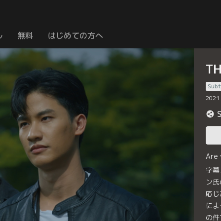
ル
無料
はじめての方へ
T
Subt
2021
Are
字幕
ン氏
応じ
によ
の件