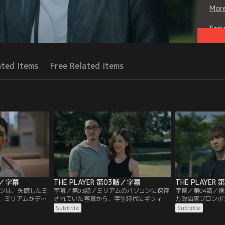
Mor
Seri
ated Items
Free Related Items
話／字幕
THE PLAYER 第03話／字幕
THE PLAYER
ィンは、失踪したミ
字幕／第03話／ミリアムのパソコンに保存
字幕／第04話／
、ミリアムがデザ
されていた写真から、学生時代にギウィと
力政治家プロンポ
ァッションブラン
同級生であったことが判明する。ティンは
を控えるピッチだ
Subtitle
Subtitle
ーのイヴと、ティ
ギウィの任意の事情聴取のために、彼女が
ピッチは、ミリア
を飾る写真を切り
ティムと共同経営するホテルに向かう。ギ
という以外によく