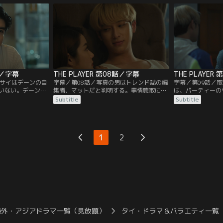
。ミリアムとイヴ
ウィは、学生時代にミリアムと知り合った
歴は、彼女に依頼
ティンは、状況を
が学科が一緒だった1年間しか付き合いが
掛けたもので…。
ないという。
話／字幕
THE PLAYER 第08話／字幕
THE PLAYER
とサイはデーンの自
字幕／第08話／写真の男はトレンド誌の編
字幕／第09話／
いない。デーンは
集者、マットだと判明する。事情聴取にマ
は、パーティーの
らく連絡が取れて
ットの自宅に向かったが、ベルリン留学時
認めるが、ミリア
Subtitle
Subtitle
する捜査。新たな
代にピッチと知り合ったという程度の供述
といい、事件との
会場で撮影された
しか得られない。その時、失踪現場付近の
いために解放され
すティンとサイ。
池から女性の遺体が発見されたとの連絡を
の家宅捜査で、大
ムの姿がどこにも
受ける。ミリアムの身元確認のために現場
るマイキーが男娼
1
2
く。疑問が残るな
に急行するティンとサイ。しかし遺体は、
いこと、2週間前
生む写真が見つか
別の女性だった。
ねてきたことを知
海外・アジアドラマ一覧（見放題）
タイ・ドラマ＆バラエティ一覧