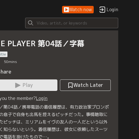
Watch now
Login
HE PLAYER 第04話／字幕
itle
50
mins
Share
Play
Watch Later
 you the member?
Login
／第04話／携帯電話の着信履歴は、有力政治家プロンポ
の息子で自身も出馬を控えるピッチだった。事情聴取に
たピッチは、ミリアムをイヴの友人の一人だという以外
く知らないという。着信履歴は、彼女に依頼したスーツ
で電話を掛けたもので…。