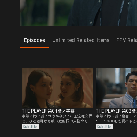
Episodes
Unlimited Related Items
PPV Rel
THE PLAYER 第01話／字幕
THE PLAYER 第02
字幕／第01話／華やかなタイの上流社交界
字幕／第02話／警部テ
で、ひと際輝きを放つ政財界の大物やその
リアムの自宅を調べると
御曹司、跡取り令嬢たちが集う政治資金パ
イナーとして働く人気フ
Subtitle
Subtitle
ーティーで、不可解な事件が発生した。パ
ドのオーナー・デザイナ
ーティーに参加していたファッションデザ
ムがそれぞれ雑誌の表紙