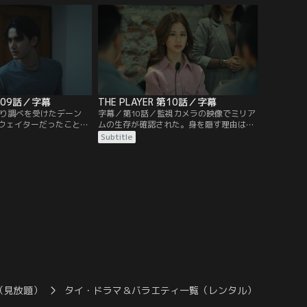
したスーツの件で電話を
DVと麻薬を常習するトンだ。別れたあと
も、金の無心にミリアムに付きまとってい
た。
 第09話／字幕
THE PLAYER 第10話／字幕
取り調べを受けたデーン
字幕／第10話／監視カメラの映像でミリア
ウェイターだったことを
ムの生存が確認された。身を隠す理由は、
ムもピンエムも知らない
イヴとのトラブルかも知れない。失踪の少
Subtitle
関係を裏付ける証拠がな
し前、イヴがミリアムを糾弾する記者会見
る。刺殺されたピンエム
を開いていた。パートナーである彼女が店
家からピンエムと同棲す
の在庫を偽物とすり替え横流しし、経営に
で、事件後家に帰ってな
損害を与えたことと…。
にティムがピンエムを訪
る。
（見放題）
タイ・ドラマ＆バラエティ一覧（レンタル）
THE P