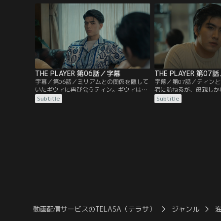
イナーのミリアムが、会場を離れる直前、
刻んでいるのを見つける
電話中に何者かに襲われたのだ。
が親友同士であると知る
理解できない。
THE PLAYER 第06話／字幕
THE PLAYER 第07
字幕／第06話／ミリアムとの関係を隠して
字幕／第07話／ティン
いたギウィに再び会うティン。ギウィは、
宅に訪ねるが、母親しか
ミリアムが店にいたことを認めたが、経理
仕事に出たきりで、しば
Subtitle
Subtitle
のバイトでしかも1週間で辞めたために記
いないという。一進一退
憶になかったという。その上、ティンがミ
糸口を求め、パーティー
リアムの友人だとはいえ、公私混同で深入
写真から出席者を洗い直
りすれば墓穴を掘るとティンに釘を刺し
不思議なことに、ミリア
た。ティンは、ギウィの背景に何かあると
写っていないことに気づ
感じるが、証拠もなく深入りできない。
か、捜査に新たな展開を
る。
動画配信サービスのTELASA（テラサ）
ジャンル