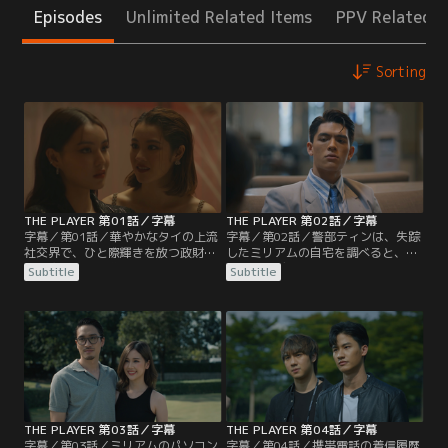
Episodes
Unlimited Related Items
PPV Related I
Sorting
THE PLAYER 第01話／字幕
THE PLAYER 第02話／字幕
字幕／第01話／華やかなタイの上流
字幕／第02話／警部ティンは、失踪
社交界で、ひと際輝きを放つ政財界
したミリアムの自宅を調べると、ミ
の大物やその御曹司、跡取り令嬢た
リアムがデザイナーとして働く人気
Subtitle
Subtitle
ちが集う政治資金パーティーで、不
ファッションブランドのオーナー・
可解な事件が発生した。パーティー
デザイナーのイヴと、ティムがそれ
に参加していたファッションデザイ
ぞれ雑誌の表紙を飾る写真を切り刻
ナーのミリアムが、会場を離れる直
んでいるのを見つける。ミリアムと
前、電話中に何者かに襲われたの
イヴが親友同士であると知るティン
だ。
は、状況を理解できない。
THE PLAYER 第03話／字幕
THE PLAYER 第04話／字幕
字幕／第03話／ミリアムのパソコン
字幕／第04話／携帯電話の着信履歴