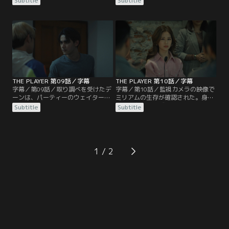
Subtitle
Subtitle
ばらく連絡が取れていないという。
が、ベルリン留学時代にピッチと知
一進一退する捜査。新たな糸口を求
り合ったという程度の供述しか得ら
め、パーティー会場で撮影された写
れない。その時、失踪現場付近の池
真から出席者を洗い直すティンとサ
から女性の遺体が発見されたとの連
イ。不思議なことに、ミリアムの姿
絡を受ける。ミリアムの身元確認の
がどこにも写っていないことに気づ
ために現場に急行するティンとサ
く。疑問が残るなか、捜査に新たな
イ。しかし遺体は、別の女性だっ
展開を生む写真が見つかる。
た。
THE PLAYER 第09話／字幕
THE PLAYER 第10話／字幕
字幕／第09話／取り調べを受けたデ
字幕／第10話／監視カメラの映像で
ーンは、パーティーのウェイターだ
ミリアムの生存が確認された。身を
ったことを認めるが、ミリアムもピ
隠す理由は、イヴとのトラブルかも
Subtitle
Subtitle
ンエムも知らないといい、事件との
知れない。失踪の少し前、イヴがミ
関係を裏付ける証拠がないために解
リアムを糾弾する記者会見を開いて
放される。刺殺されたピンエムの家
いた。パートナーである彼女が店の
宅捜査で、大家からピンエムと同棲
在庫を偽物とすり替え横流しし、経
するマイキーが男娼で、事件後家に
営に損害を与えたことと…。
1
帰ってないこと、2週間前にティム
がピンエムを訪ねてきたことを知
る。