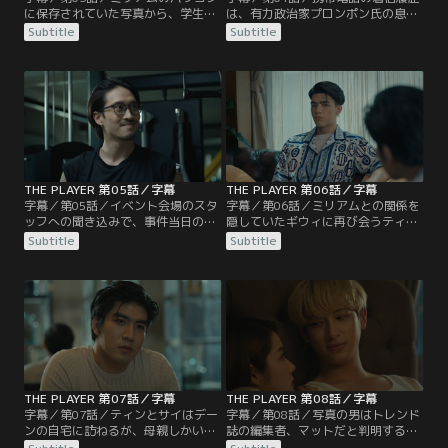
に保存されていた写真から、学生時
は、有力政治家プロンポン氏の息子
代にギウィと同級生であったことが
で自身も出馬を控えるピッチだっ
Subtitle
Subtitle
判明する。ティンはギウィの任意の
た。事情聴取に応じたピッチは、ミ
事情聴取のために、彼女がティムと
リアムをイヴの友人の一人だという
共同経営するホテルに向かう。ギウ
以外によく知らないという。着信履
ィは、学生時代にミリアムと知り合
歴は、彼女に依頼したスーツの件で
ったが学科が一緒だった1年間しか
電話を掛けたもので…。
付き合いがないという。
THE PLAYER 第05話／字幕
THE PLAYER 第06話／字幕
字幕／第05話／イベント会場のスタ
字幕／第06話／ミリアムとの関係を
ッフへの聞き込みで、事件当日のイ
隠していたギウィに再び会うティ
ベントスタッフに見慣れない金髪の
ン。ギウィは、ミリアムが店にいた
Subtitle
Subtitle
若い男が紛れていたことを知ったテ
ことを認めたが、経理のバイトでし
ィンは、ある人物を思い浮かぶ。ミ
かも1週間で辞めたために記憶にな
リアムが学生時代に同棲していたDV
かったという。その上、ティンがミ
と麻薬を常習するトンだ。別れたあ
リアムの友人だとはいえ、公私混同
とも、金の無心にミリアムに付きま
で深入りすれば墓穴を掘るとティン
とっていた。
に釘を刺した。ティンは、ギウィの
背景に何かあると感じるが、証拠も
なく深入りできない。
THE PLAYER 第07話／字幕
THE PLAYER 第08話／字幕
字幕／第07話／ティンとサイはデー
字幕／第08話／写真の男はトレンド
ンの自宅に訪ねるが、母親しかいな
誌の編集者、マットだと判明する。
い。デーンは仕事に出たきりで、し
事情聴取にマットの自宅に向かった