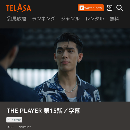
Watch now
見放題
ランキング
ジャンル
レンタル
無料
は
THE PLAYER 第15話／字幕
Subtitle
2021
55
mins