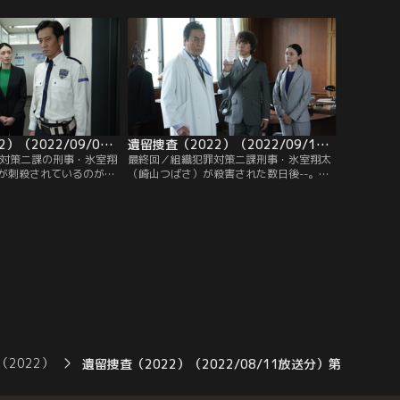
ものと思われた。臨場し
た平中智樹（田中俊介）と判明。日本には
也）は、川井の所持品の
1週間前、3年ぶりに帰国したようだった。
鉛筆を発見。
糸村聡（上川隆也）はジャケットの胸ポケ
ットから、先端に小さい穴があいた細長い
プラスチック片を発見…。
遺留捜査（2022）（2022/09/08放送分）第09話
遺留捜査（2022）（2022/09/15放送分）第10話（最終話）
罪対策二課の刑事・氷室翔
最終回／組織犯罪対策二課刑事・氷室翔太
が刺殺されているのが見
（崎山つばさ）が殺害された数日後--。元
た神崎莉緒（栗山千明）
警察官の岩瀬隆介（津田寛治）が何者かに
莉緒がかわいがっていた
襲われた。現場に駆けつけた糸村聡（上川
久しぶりに会って食事し
隆也）は、岩瀬が倒れていた場所に小さな
だ。糸村聡（上川隆也）
折り鶴が落ちているのを見つける…。亡く
いた金のチェーンが気に
なった氷室は生前、インサイダー情報を不
かに付属するものなのか
正売買するダークウェブサイトの組織“土
態だった…。
竜（もぐら）”を追っていたが…。
（2022）
遺留捜査（2022）（2022/08/11放送分）第05話