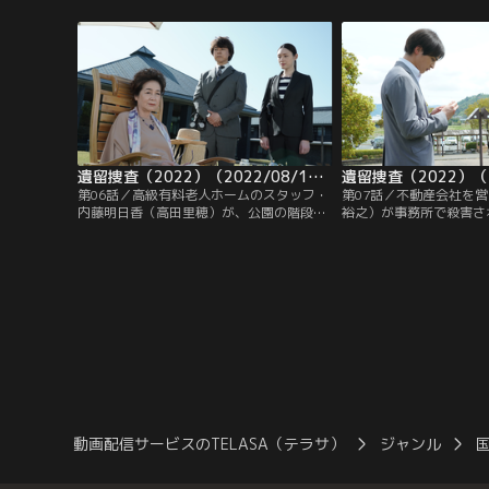
で遺体となって見つかった。事件の夜は、
（中原丈雄）が自宅で死
京都市内で集中豪雨が発生。吉原は土砂降
かった。糸村聡（上川隆
りの中、登山客を捜索している最中に何者
されていた手作りのキャ
かに襲われたものと思われた。
くが、甘さの中に苦味が
いにビックリ。
遺留捜査（2022）（2022/08/18放送分）第06話
第06話／高級有料老人ホームのスタッフ・
第07話／不動産会社を
内藤明日香（高田里穂）が、公園の階段か
裕之）が事務所で殺害さ
ら突き落とされて死んでいるのが見つかっ
かった。細野は最近、あ
た。死因は脳挫傷だったが、首には索状痕
散され炎上した話題の人
も残されており、転落する直前、何者かに
細野が暮らす高級住宅街
首を絞められたようだった。糸村聡（上川
年少女が更生のために通
隆也）は、遺留品から使い古された軍手を
センター”の建設計画が
見つける。
のだが、反対派の急先鋒
説明会で差別的な発言を
動画配信サービスのTELASA（テラサ）
ジャンル