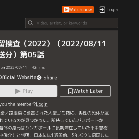
Watch now
Login
留捜査（2022）（2022/08/11
送分）第05話
d on 2022/08/11
42
mins
Official Website
Share
Play
Watch Later
 you the member?
Login
5話／路地裏に設置された大型ゴミ箱に、男性の死体が遺
れているのが見つかった。所持していたパスポートか
遺体の身元はシンガポールに長期滞在していた平中智樹
中俊介）と判明。日本には1週間前、3年ぶりに帰国した