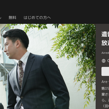
ル
無料
はじめての方へ
遺
放
Aire
Are
第0
棄さ
ら、
（田