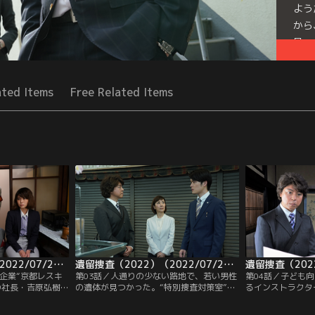
よう
から
見…
Mor
Seri
ated Items
Free Related Items
遺留捜査（2022）（2022/07/21放送分）第02話
遺留捜査（2022）（2022/07/28放送分）第03話
企業“京都レスキ
第03話／人通りの少ない路地で、若い男性
第04話／子ども
の社長・吉原弘樹
の遺体が見つかった。“特別捜査対策室”の
るインストラクタ
た数日後--副社
リーダー・佐倉路花（戸田恵子）は、被害
太）が、教室内で
美）の父・一男
者の顔を見てがく然とする。殺されていた
た。前夜、何者か