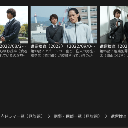
んでいるのが見つ
のは、少年時代、路花が逮捕した山下駆
後頭部を強打した
也）は、現場に残
（入江甚儀）だったのだ。窃盗の常習犯だ
た糸村聡（上川隆
ラメルに興味を抱
った駆はその後、少年院に収容されたが、
中から合格祈願の
広がる絶妙な味わ
路花の支援もあって更生し、現在は清掃作
業員として働いていた。
遺留捜査（2022）（2022/08/25放送分）第07話
遺留捜査（2022）（2022/09/01放送分）第08話
営む細野茂雄（渡辺
第08話／アパートの一室で、住人の男性・
第09話／組織犯
れているのが見つ
楠見武（徳井優）が絞殺されているのが見
太（崎山つばさ）
る動画がSNSで拡
つかった。臨場した糸村聡（上川隆也）
つかった。臨場し
物だった。実は、
は、楠見が手に透明の糸のようなものを握
はがく然。氷室は
に、罪を犯した少
っていることに気づく。まもなく、楠見に
後輩で、数日前に
う“児童自立支援
関して驚きの事実が浮上する。なんと彼の
たばかりだったの
持ち上がっていた
指紋が、未解決強盗事件の容疑者のものと
は氷室が所持して
である細野は住民
一致したのだ。
なるが、それが何
口にし…。
見当もつかない状
国内ドラマ一覧（見放題）
刑事・探偵一覧（見放題）
遺留捜査