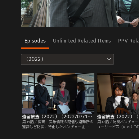
Episodes
Unlimited Related Items
PPV Rel
（2022）
遺留捜査（2022）（2022/07/14放送分）第01話
第01話／災害・気象情報の配信や避難所の
第02話／防災ベンチャー
運営など防災に特化したベンチャー企
ューサービス（KRS）”
業“京都レスキューサービス（KRS）”の社
（阿部亮平）が殺害され
長・吉原弘樹（阿部亮平）が、山間の渓流
長・星野菜美（佐津川愛