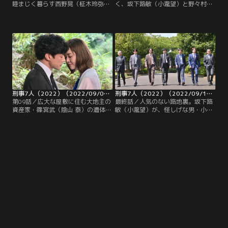
睦まじく暮らす西野晃（柾木玲弥）
く、坂下路敏（小瀧望）と野々村拓
と清美（中島ひろ子）。ある日、晃
海（白洲迅）は奥多摩の山を登って
の携帯に見知らぬ番号から電話が入
いた。この遺留品は、6カ月前に大
る。それは、両親が離婚してから13
学時代のサークル仲間たちと朝日を
年間も離れて暮らし、まったく会っ
見に行くためにナイトハイクに出か
ていなかった父親・中山信二（池田
け、その道中、山道から足を踏み外
成志）が亡くなったとの警察からの
し後頭部を強打して死亡した小柳早
知らせだった。
智（森田涼花）の物だった。
刑事7人（2022）（2022/09/07放送分）第09話
刑事7人（2022）（2022/09/14放送分）第10話（最終話）
第09話／広大な屋敷に住む大地主の
最終話／人気のない路地裏。坂下路
資産家・篠宮武（陰山 泰）の遺体
敏（小瀧望）が、怪しげな男・小室
が、自宅の浴室で発見される。入浴
（鷲尾英彰）に現金を渡している。
中に、スタンガンを湯舟に投げ込ま
小室は金を数え、不敵に笑うのだっ
れたことによる感電死だった。屋敷
た…。一方、新専従捜査班に、交番
を調べる天樹悠（東山紀之）ら新専
勤務の巡査部長・山岸正武（鶴見辰
従捜査班メンバーは、防犯カメラの
吾）が撃たれたという知らせが入
コードが切断されていることなどか
る。天樹悠（東山紀之）をはじめ、
ら、計画的な犯行も視野に入れる。
新専従捜査班メンバーは現場に向か
うが…。