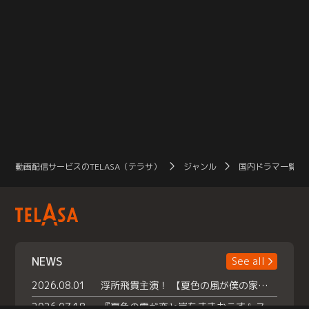
動画配信サービスのTELASA（テラサ）
ジャンル
国内ドラマ一覧（
NEWS
See all
2026.08.01
浮所飛貴主演！ 【夏色の風が僕の家にやってきた】 本日よりテラサで独占配信スタート！
2026.07.18
『夏色の雲が恋と嵐をまきおこす』スペシャルメイキング 【Part1】2026年７月18日（土）23時30分～配信スタート！話題のシーンの裏側を大公開！豪華キャスト大集合！ 『武宮家 真夏の家族会議』開催！