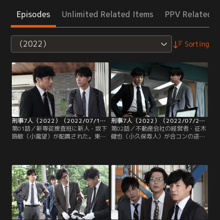
Episodes
Unlimited Related Items
PPV Related I
（2022）
Sorting
刑事7人（2022）（2022/07/13放送分）第01話
刑事7人（2022）（2022/07/20放送分）第02話
第01話／新専従捜査班に新人・坂下
第02話／不動産会社の経営者・征木
路敏（小瀧望）が配属された。東大
健也（小久保寿人）が合コンの途
卒のキャリア組だが、新専従捜査班
中、撲殺死体で発見される。天樹悠
を、天樹悠（東山紀之）を筆頭とし
（東山紀之）らがさっそく現場に臨
たエリート集団と認め、自ら希望し
場する。被害者の財布からは現金が
て配属されてきたというのだ。爽や
抜かれ、アクセサリー類も奪われて
かでフレッシュで、いい子に見える
いたことから、物取り目当ての犯行
新人の登場を歓迎する面々。教育係
の可能性も示唆する。一方、坂下路
は水田環（倉科カナ）が務めること
敏（小瀧望）は、たまたま現場に居
に。
合わせた飛び降り自殺者の身辺を調
査することに。