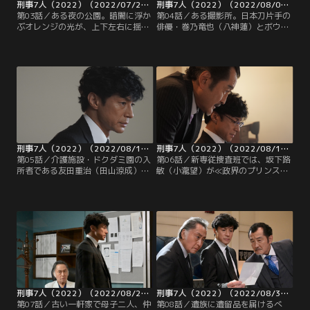
刑事7人（2022）（2022/07/27放送分）第03話
刑事7人（2022）（2022/08/03放送分）第04話
第03話／ある夜の公園。暗闇に浮か
第04話／ある撮影所。日本刀片手の
ぶオレンジの光が、上下左右に揺れ
俳優・巻乃竜也（八神蓮）とボウガ
ながら、上昇した後、不意に消える-
ンを持った女優の濱田梨沙（三津谷
-。翌朝、その公園で磯村正彦（宮澤
葉子）が対峙している。やがてシー
佑）の刺殺体が発見される。現場を
ンは動き、ボウガンが巻乃に向かっ
訪れた天樹悠（東山紀之）、海老沢
て発射されるが、なんと、その矢は
芳樹（田辺誠一）、坂下路敏（小瀧
本物で…。天樹悠（東山紀之）、海
望）、そして青山新（塚本高史）
老沢芳樹（田辺誠一）、そして青山
は、街灯がひとつもない場所で争っ
新（塚本高史）が現場に臨場する。
た形跡がないことから、顔見知りの
犯行も視野に入れる。
刑事7人（2022）（2022/08/10放送分）第05話
刑事7人（2022）（2022/08/17放送分）第06話
第05話／介護施設・ドクダミ園の入
第06話／新専従捜査班では、坂下路
所者である友田重治（田山涼成）
敏（小瀧望）が≪政界のプリンス≫
が、早朝の森林公園でスポーツジム
と称され、人気を博す文部科学大臣
のインストラクター・梅田翔也（神
の村富耕一郎を引き合いに出し、片
田穣）の刺殺体を発見する。さら
桐正敏（吉田鋼太郎）の勤務態度や
に、現場から30mほど離れた場所
リーダーとしての資質を非難してい
で、ドクダミ園の職員に配られてい
た。同じ頃、警視庁・首席監察官
るバッヂが見つかる。第一発見者が
室。片桐は正木哲也首席監察官（山
同施設の入所者ということもあり、
田純大）に呼び出されていた。
捜査1課は新専従捜査班に応援を要
請。
刑事7人（2022）（2022/08/24放送分）第07話
刑事7人（2022）（2022/08/31放送分）第08話
第07話／古い一軒家で母子二人、仲
第08話／遺族に遺留品を届けるべ