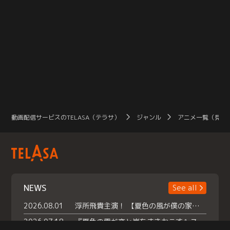
動画配信サービスのTELASA（テラサ）
ジャンル
アニメ一覧（見放
NEWS
See all
2026.08.01
浮所飛貴主演！ 【夏色の風が僕の家にやってきた】 本日よりテラサで独占配信スタート！
2026.07.18
『夏色の雲が恋と嵐をまきおこす』スペシャルメイキング 【Part1】2026年７月18日（土）23時30分～配信スタート！話題のシーンの裏側を大公開！豪華キャスト大集合！ 『武宮家 真夏の家族会議』開催！