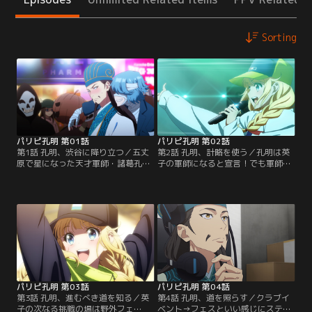
Sorting
パリピ孔明 第01話
パリピ孔明 第02話
第1話 孔明、渋谷に降り立つ／五丈
第2話 孔明、計略を使う／孔明は英
原で星になった天才軍師・諸葛孔
子の軍師になると宣言！でも軍師っ
明。死んだはずの孔明が目を覚ます
て何するヒト？英子は良くわかって
とそこはハロウィンで超アゲ↑の渋
いない。夢のためにがんばる！って
谷！孔明はパリピに連れられていっ
決めた英子を、孔明がクラブへ連れ
たクラブで、歌声のバイブスがエグ
出す！そこで出会った人気シンガー
いシンガー・月見英子と出会う。し
MIAに英子は誘いを持ちかけられ
かし英子は自信を失って超サゲ↓状
る。ってか、どこからが孔明の策な
態。どうする孔明！？どうなる英
の！？せき…へい…？どゆこと？
子！？【提供：バンダイチャンネ
【提供：バンダイチャンネル】
ル】
パリピ孔明 第03話
パリピ孔明 第04話
第3話 孔明、進むべき道を知る／英
第4話 孔明、道を照らす／クラブイ
子の次なる挑戦の場は野外フェ
ベント→フェスといい感じにステッ