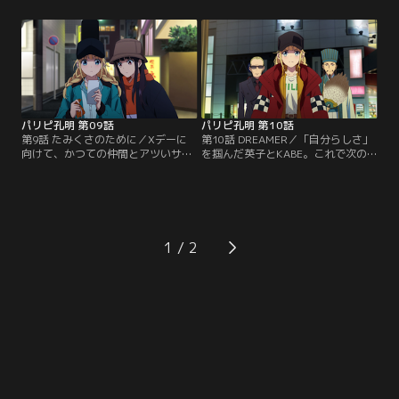
KABEに新たな試練を与える。Here
に、英子は自分に足りないものに次
we go！バイブスMAXで飛び出す二
第に気づいてくるが……。一方、
人。しかし、それは苦悩の始まりだ
KABEは劇的な変化を遂げたあいつ
った……二人とも、大丈夫そ？そん
と再会。OH My Friend！ダチって
な最中、謎のストリートミュージシ
最高じゃん！って仲間とつるんでる
ャン七海と運命の出会いを果たす英
場合かっ！【提供：バンダイチャン
子。【提供：バンダイチャンネル】
ネル】
パリピ孔明 第09話
パリピ孔明 第10話
第9話 たみくさのために／Xデーに
第10話 DREAMER／「自分らしさ」
向けて、かつての仲間とアツいサイ
を掴んだ英子とKABE。これで次の
ファーを重ねるKABE。一方、「何
ステージへ行ける！一方、英子に正
のために歌うのか」答えの出ない英
体を明かした七海は、プロデューサ
子は、七海と共に展望デッキへ。ど
ー・唐澤の檻の中で苦しんでいた。
こまでも広がる星空、宝石を散りば
英子はプリンジジイ（キド）と、
めたような夜景。サイコーの景色に
KABEは赤兎馬カンフーと決着をつ
テンションぶち上がりの英子。しか
けることに！油断せず挑むが相手も
1
し、英子の笑顔は突如として消し去
つよつよ！準備を万端にせよ！負け
られた！？ちょちょちょ！？嘘でし
てらんない決意と覚悟とバイブスは
ょ！？なんで！？【提供：バンダイ
フルマックス！【提供：バンダイチ
チャンネル】
ャンネル】