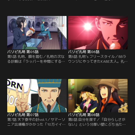
ス！！テンション爆上げで参
プアップした英子。フェスに来てい
戦！……とはいかず不安いっぱいの
た怪しげダンディな超有名オーガナ
英子。しかも、割り当てられた悪条
イザーから英子は選択を迫られる！
件揃いのロケーションにぴえん。客
ビッグイベントorスモールイベン
たちは、人気インディーズバンド
ト？どっちの出演権を取る？いきな
JET JACKETのステージに流れてい
りの大チャンスに超ビビる英子。ね
く。果たして孔明にこの絶体絶命の
え孔明、どっちがいいかな？…っ
状況を挽回できる計略はあるの
て、あれ？なんか孔明の反応が変？
か！？【提供：バンダイチャンネ
孔明、信じさせてよ！【提供：バン
ル】
ダイチャンネル】
パリピ孔明 第05話
パリピ孔明 第06話
第5話 孔明、韻を踏む／孔明の次な
第6話 孔明’s フリースタイル／BBラ
る計略は「ラッパーを仲間にするこ
ウンジにやってきたKABE太人。孔
と」！？その頃、一人の男がフラフ
明に煽られた彼は、ステージの上に
ラと街を歩いていた。彼の正体は…
立つ！見守る英子と赤兎馬カンフ
MCバトル3連覇！無敵のフリースタ
ー。鳴り響くビートにアガりまくり
イラー「KABE太人」！しかし、彼
の観客！遂に「孔明vsKABE太人」
の心は既にバトルから離れつつあっ
の激熱なMCバトルが始まった！果
た…。果たして孔明は彼にどんなリ
たして熱いバイブスで観客の心を掴
リックをぶつけるのか！？Wake
むのはどちらなのか！？そして、
up…baby phoenix！【提供：バン
KABE太人は、復活することが出来
ダイチャンネル】
るのか！？【提供：バンダイチャン
ネル】
パリピ孔明 第07話
パリピ孔明 第08話
第7話 天下泰平の計vol.1／サマーソ
第8話 自分を探す／「自分らしさが
ニア出場権がかかった「10万イイネ
ない」という分厚い壁にぶち当たっ
企画」に向け、より綿密な計略を立
た英子とKABEは自分探しを始め
てる孔明。そこで、孔明は英子と
る。七海と路上ライブをするうち