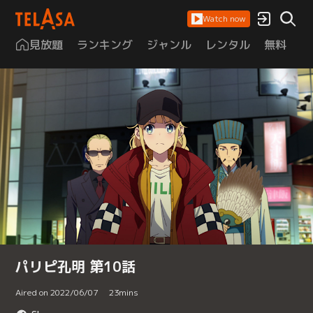
Watch now
見放題
ランキング
ジャンル
レンタル
無料
は
パリピ孔明 第10話
Aired on 2022/06/07
23
mins