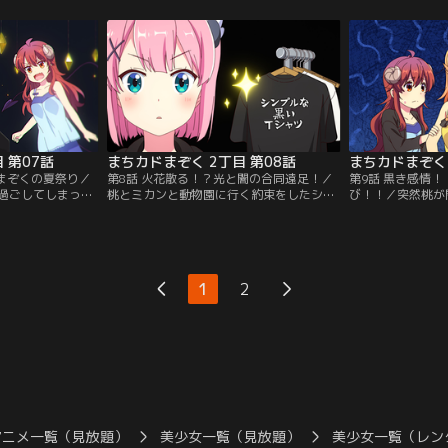
・ヨシュアの手が
らおうと計画をする。二人に仲良くなって
き込み調査を行う
子たちは廃墟と化
ほしいというシャミ子の願いから、リリス
かアルバイトをす
索することに。そ
と健康ランドで過ごすことになった桃。果
を覚えたシャミ子
、そしてシャミ子
たしてシャミ子の願いは二人に届くの
し…。【提供：バ
-。【提供：バンダ
か！？【提供：バンダイチャンネル】
 第07話
まちカドまぞく 2丁目 第08話
まちカドまぞく 
！まぞくの夏祭り／
第8話 火花散る！？光と闇の合同遠足！／
第9話 黒き感情
過ごしてしまった
桃とミカンと動物園に行く約束をしたシャ
び！！／突然桃が
を取り戻すべく、
ミ子は、張り切ってお弁当作りを試みるも
なくなってしまっ
し久々に余暇を与
苦戦する。魔法少女が思わず食べたくなる
きず、触れたもの
楽しむことができ
ようなお弁当を作りたいという思いから、
桃。このままだと
子と桃の宿題の行
とある場所の門を叩く。果たしてシャミ子
い、コア状態にな
供：バンダイチャ
はお出かけにぴったりのお弁当を完成する
堕ちフォームが解
1
2
ことができるのか？！【提供：バンダイチ
主が現れて…？桃
ャンネル】
戻すべく、秘境へ
ダイチャンネル】
アニメ一覧（見放題）
美少女一覧（見放題）
美少女一覧（レン