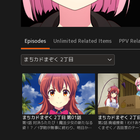
Episodes
Unlimited Related Items
PPV Rel
まちカドまぞく 2丁目
まちカドまぞく 2丁目 第01話
まちカドまぞく 2丁目
第1話 対決ふたたび！魔法少女の新たなる
第2話 廃墟捜索！わけ
姿！？／1学期が無事に終わり、明日から
くまぞく／吉田家のテー
夏休み。シャミ子は、桃に決闘を申し込も
れている段ボールに見覚
うと果たし状を出すものの、遊びに誘われ
「その箱……うちの実家