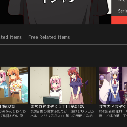
Seri
ated Items
Free Related Items
 第02話
まちカドまぞく 2丁目 第03話
まちカドまぞく 
ありみかんとわくわ
第3話 闇の魔女ふたたび！湯けむりフロム
第4話 新種発見
ブル替わりに使わ
ヘル！／リリスが2000年もの間閉じ込めら
窟！／桃の姉・千
えのあるミカン。
れていたこと知ったシャミ子と桃は、シャ
くが集まるとうわ
の工場で使ってい
ミ子の体で一日外の世界を自由に遊んでも
乗り込むことにな