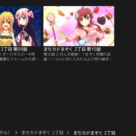
はずだったはずが、何故
手がかりが見つかるかもとそのまま「喫茶
ることに！？労働の尊さ
あすら」でバイトを続けようとするも、桃
の様子を、桃は心底心配
はなぜか猛反対！「バイトNG！！就労ダ
ンダイチャンネル】
メ絶対！！」そんな中、白澤店長から衝撃
の事実が語られる。【提供：バンダイチャ
ンネル】
2丁目 第09話
まちカドまぞく 2丁目 第10話
！！ダークネスピーチ再
第10話 ごせんぞ道場！？まぞく究極の武
闇堕ちフォームから戻れ
器！／ついに手に入れた父より受け継ぎし
た！力の加減すら調節で
杖！杖を使いこなすための特訓に励むシャ
を次々と破壊していく
ミ子だが、想像力が乏しいせいか、うまく
魔力を使い果たしてしま
扱えずにいた。杖の使い方をマスターすべ
ってしまう。なかなか闇
く、良子と共にごせんぞの封印空間で修行
けず苦戦していると救世
をすることに。さらに、ミカンの部屋に突
とシャミ子は魔力を取り
如現れたヤツから平和を取り戻すべく、シ
と向かう！【提供：バン
ャミ子たちは戦いに挑む！【提供：バンダ
イチャンネル】
タル）
まちカドまぞく 2丁目
まちカドまぞく 2丁目 第08話