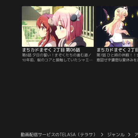
たと勘違いした桃と本当に遊びに行くこと
る箱とおそろいだわ」父
に。夏休みが始まり、ミカンがシャミ子の
かりを探すべく、シャミ
隣に引っ越してきた！それを知った桃
したミカンの旧実家を探
は…。【提供：バンダイチャンネル】
こで深まる父の封印の謎
が手にしたものとは---
イチャンネル】
まちカドまぞく 2丁目 第06話
まちカドまぞく 2丁目
第6話 夕日の誓い！まぞくたちの進む道／
第7話 ひと時の休暇！
10年前、桜のコアと接触していたシャミ
意図せず濃密な夏休みを
子。その記憶を思い出すため、自身の力を
シャミ子。平穏な夏休み
使い10年前の記憶を探索することに。そこ
お暇を頂くことに。しか
で窮地に追い込まれたシャミ子を助けたの
えられるもなぜか心から
は、探し続けていた桃の姉、千代田桜だっ
ずにいた。そしてシャミ
た！果たしてシャミ子は桜と一緒に脱出す
く末にも暗雲が…。【提
ることができるのか？一方、桃は悪夢から
ンネル】
シャミ子を救うべくある行動に出る----。
【提供：バンダイチャンネル】
動画配信サービスのTELASA（テラサ）
ジャンル