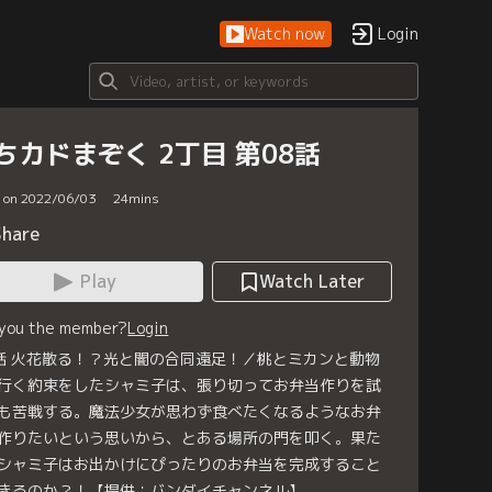
Watch now
Login
ちカドまぞく 2丁目 第08話
d on 2022/06/03
24
mins
Share
Play
Watch Later
 you the member?
Login
話 火花散る！？光と闇の合同遠足！／桃とミカンと動物
行く約束をしたシャミ子は、張り切ってお弁当作りを試
も苦戦する。魔法少女が思わず食べたくなるようなお弁
作りたいという思いから、とある場所の門を叩く。果た
シャミ子はお出かけにぴったりのお弁当を完成すること
きるのか？！【提供：バンダイチャンネル】