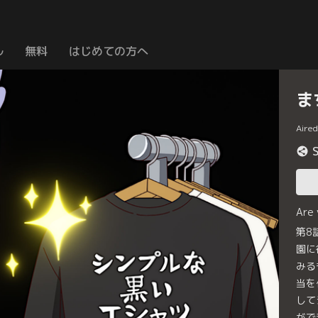
ル
無料
はじめての方へ
ま
Aire
Are
第8
園に
みる
当を
して
がで