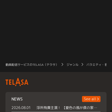
動画配信サービスのTELASA（テラサ）
ジャンル
バラエティ・音楽
NEWS
See all
2026.08.01
浮所飛貴主演！ 【夏色の風が僕の家にやってきた】 本日よりテラサで独占配信スタート！