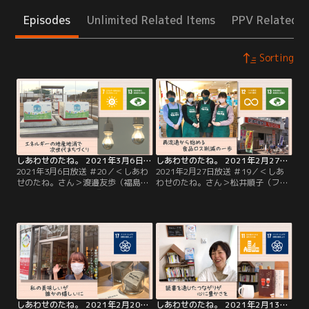
Episodes
Unlimited Related Items
PPV Related I
Sorting
しあわせのたね。 2021年3月6日放送 ＃20
しあわせのたね。 2021年2月27日放送 ＃19
2021年3月6日放送 ＃20／＜しあわ
2021年2月27日放送 ＃19／＜しあ
せのたね。さん＞渡邉友歩（福島県
わせのたね。さん＞松井順子（ファ
浪江町 産業振興課）『エネルギー地
ンタイム代表）『再流通から始める
産地消で次世代まちづくり』東日本
食品ロス削減の一歩』賞味期限切れ
大震災から丸10年…地震や津波、原
にパッケージが変形した商品、さら
発事故によって大きな被害を受けた
にお土産用のご当地お菓子まで…松
福島県浪江町で、新たなまちづくり
井さんが運営するスーパーでは、山
に携わっている渡邉さん。復興の柱
積みになった“ワケあり商品”をお値
のひとつ、水素エネルギーの導入。
打ち価格で販売しています。
しあわせのたね。 2021年2月20日放送 ＃18
しあわせのたね。 2021年2月13日放送 ＃17