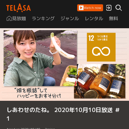
Watch now
見放題
ランキング
ジャンル
レンタル
無料
は
しあわせのたね。 2020年10月10日放送 ＃
1