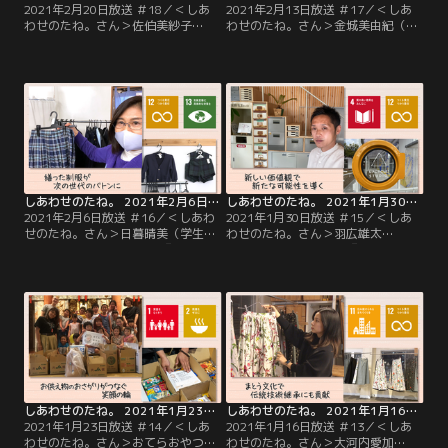
2021年2月20日放送 ＃18／＜しあ
2021年2月13日放送 ＃17／＜しあ
わせのたね。さん＞佐伯美紗子
わせのたね。さん＞金城美由紀（き
（imperfect表参道）『私の“美味し
んじょの本棚 企画・運営）『読書を
い”が誰かの“嬉しい”に』カフェで
通じたつながりが心に豊かさを』本
美味しいものを満喫する、たったそ
と人が出会うだけでなく、人と人が
れだけで誰かを笑顔にできる。そん
つながる場所に…そんな願いを込め
なユニークな取り組みを行っている
て、自身がセレクトした様々なジャ
のが、佐伯さんが運営する
ンルの本をカフェや美容院などに置
「imperfect表参道」です。
かせてもらっている金城さん。
しあわせのたね。 2021年2月6日放送 ＃16
しあわせのたね。 2021年1月30日放送 ＃15
2021年2月6日放送 ＃16／＜しあわ
2021年1月30日放送 ＃15／＜しあ
せのたね。さん＞日暮晴美（学生
わせのたね。さん＞羽広雄太
服・園服リユースPass）『繕った制
（UPCYCLE STUDIO）『新しい価値
服が次の世代へのバトンに』あと半
観で新たな可能性を導く』“拡声器
年で卒業なのに制服のサイズが合わ
の花瓶”や“一輪車の椅子”、さら
ない…そんな悩みに応えてくれるの
に“街灯の室内灯”…羽広さんが運営
が、日暮さんの運営する「学生服・
する「UPCYCLE STUDIO」には、不
園服リユースPass」。サイズが小さ
用品を生まれ変わらせたモノがずら
くなったり、卒業して着なくなった
り！たのしく利用されています。
制服を買い取ってリユースしていま
す。
しあわせのたね。 2021年1月23日放送 ＃14
しあわせのたね。 2021年1月16日放送 ＃13
2021年1月23日放送 ＃14／＜しあ
2021年1月16日放送 ＃13／＜しあ
わせのたね。さん＞おてらおやつク
わせのたね。さん＞大河内愛加