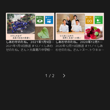
ラブ（林昌寺）『お供え物のおさが
（Dodici代表）『まとう文化で伝統
りがつなぐ笑顔の輪』仏さまへのお
技術継承にも貢献』売れ残りや余り
供え物を“おさがり”としていただ
ものの生地が、誰のカラダにもフィ
き、必要としている人へおすそ分
ットする巻きスカートに変化…大河
け…そんな活動を行っているのが
内さんが手がけるブランド「レナク
「おてらおやつクラブ」です。奈良
ナッタ」のコンセプトは“文化をま
県の安養寺から始まり、いまや宗派
とう”。
を超えて全国の寺院で展開。
しあわせのたね。 2021年1月9日放送 ＃12
しあわせのたね。 2020年12月19日放送 ＃11
2021年1月9日放送 ＃12／＜しあわ
2020年12月19日放送 ＃11／＜しあ
せのたね。さん＞大森第六中学校の
わせのたね。さん＞ヌー. トウキョ
生徒たち『ホタルの光が未来の社会
ウ（フレンチレストラン）『ひと皿
の希望に』池をキレイに掃除して、
に込めた自然と未来への想い』美味
たくさんのホタルを…そんな願いを
しさの追求だけでなく、食を通して
込めて、週1回の掃除を行ってい
社会の課題に向き合う…そんな想い
る、東京・大田区にある大森第六中
をひと皿に込めているのが永田町に
学校の生徒たち。
店を構える「ヌー. トウキョウ」で
1
す。