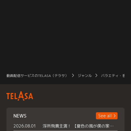
動画配信サービスのTELASA（テラサ）
ジャンル
バラエティ・音楽
NEWS
See all
2026.08.01
浮所飛貴主演！ 【夏色の風が僕の家にやってきた】 本日よりテラサで独占配信スタート！