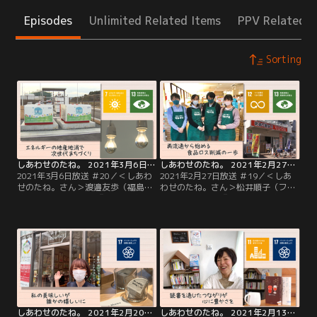
Episodes
Unlimited Related Items
PPV Related I
Sorting
しあわせのたね。 2021年3月6日放送 ＃20
しあわせのたね。 2021年2月27日放送 ＃19
2021年3月6日放送 ＃20／＜しあわ
2021年2月27日放送 ＃19／＜しあ
せのたね。さん＞渡邉友歩（福島県
わせのたね。さん＞松井順子（ファ
浪江町 産業振興課）『エネルギー地
ンタイム代表）『再流通から始める
産地消で次世代まちづくり』東日本
食品ロス削減の一歩』賞味期限切れ
大震災から丸10年…地震や津波、原
にパッケージが変形した商品、さら
発事故によって大きな被害を受けた
にお土産用のご当地お菓子まで…松
福島県浪江町で、新たなまちづくり
井さんが運営するスーパーでは、山
に携わっている渡邉さん。復興の柱
積みになった“ワケあり商品”をお値
のひとつ、水素エネルギーの導入。
打ち価格で販売しています。
しあわせのたね。 2021年2月20日放送 ＃18
しあわせのたね。 2021年2月13日放送 ＃17