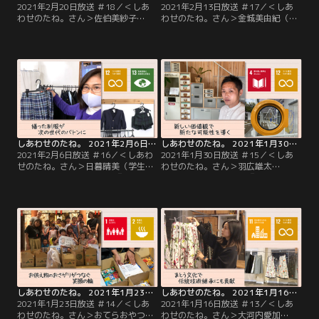
2021年2月20日放送 ＃18／＜しあ
2021年2月13日放送 ＃17／＜しあ
わせのたね。さん＞佐伯美紗子
わせのたね。さん＞金城美由紀（き
（imperfect表参道）『私の“美味し
んじょの本棚 企画・運営）『読書を
い”が誰かの“嬉しい”に』カフェで
通じたつながりが心に豊かさを』本
美味しいものを満喫する、たったそ
と人が出会うだけでなく、人と人が
れだけで誰かを笑顔にできる。そん
つながる場所に…そんな願いを込め
なユニークな取り組みを行っている
て、自身がセレクトした様々なジャ
のが、佐伯さんが運営する
ンルの本をカフェや美容院などに置
「imperfect表参道」です。
かせてもらっている金城さん。
しあわせのたね。 2021年2月6日放送 ＃16
しあわせのたね。 2021年1月30日放送 ＃15
2021年2月6日放送 ＃16／＜しあわ
2021年1月30日放送 ＃15／＜しあ
せのたね。さん＞日暮晴美（学生
わせのたね。さん＞羽広雄太
服・園服リユースPass）『繕った制
（UPCYCLE STUDIO）『新しい価値
服が次の世代へのバトンに』あと半
観で新たな可能性を導く』“拡声器
年で卒業なのに制服のサイズが合わ
の花瓶”や“一輪車の椅子”、さら
ない…そんな悩みに応えてくれるの
に“街灯の室内灯”…羽広さんが運営
が、日暮さんの運営する「学生服・
する「UPCYCLE STUDIO」には、不
園服リユースPass」。サイズが小さ
用品を生まれ変わらせたモノがずら
くなったり、卒業して着なくなった
り！たのしく利用されています。
制服を買い取ってリユースしていま
す。
しあわせのたね。 2021年1月23日放送 ＃14
しあわせのたね。 2021年1月16日放送 ＃13
2021年1月23日放送 ＃14／＜しあ
2021年1月16日放送 ＃13／＜しあ
わせのたね。さん＞おてらおやつク
わせのたね。さん＞大河内愛加