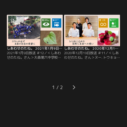
ラブ（林昌寺）『お供え物のおさが
（Dodici代表）『まとう文化で伝統
りがつなぐ笑顔の輪』仏さまへのお
技術継承にも貢献』売れ残りや余り
供え物を“おさがり”としていただ
ものの生地が、誰のカラダにもフィ
き、必要としている人へおすそ分
ットする巻きスカートに変化…大河
け…そんな活動を行っているのが
内さんが手がけるブランド「レナク
「おてらおやつクラブ」です。奈良
ナッタ」のコンセプトは“文化をま
県の安養寺から始まり、いまや宗派
とう”。
を超えて全国の寺院で展開。
しあわせのたね。 2021年1月9日放送 ＃12
しあわせのたね。 2020年12月19日放送 ＃11
2021年1月9日放送 ＃12／＜しあわ
2020年12月19日放送 ＃11／＜しあ
せのたね。さん＞大森第六中学校の
わせのたね。さん＞ヌー. トウキョ
生徒たち『ホタルの光が未来の社会
ウ（フレンチレストラン）『ひと皿
の希望に』池をキレイに掃除して、
に込めた自然と未来への想い』美味
たくさんのホタルを…そんな願いを
しさの追求だけでなく、食を通して
込めて、週1回の掃除を行ってい
社会の課題に向き合う…そんな想い
る、東京・大田区にある大森第六中
をひと皿に込めているのが永田町に
学校の生徒たち。
店を構える「ヌー. トウキョウ」で
1
す。