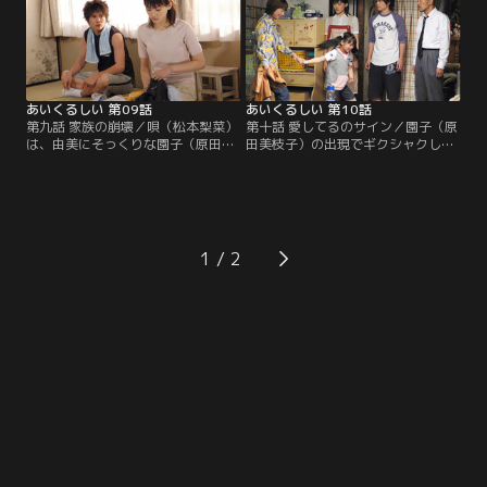
あいくるしい 第09話
あいくるしい 第10話
第九話 家族の崩壊／唄（松本梨菜）
第十話 愛してるのサイン／園子（原
は、由美にそっくりな園子（原田美
田美枝子）の出現でギクシャクし始
枝子）を見て本当の母親と勘違いし
めた真柴家を何とかするため、豪
てしまう。園子に惹かれている徹生
（市原隼人）は家族会議の開催を提
（竹中直人）を許せないみちる（綾
案。一方、みちる（綾瀬はるか）は
瀬はるか）は…。
淳一（小栗旬）と再会し…。
1