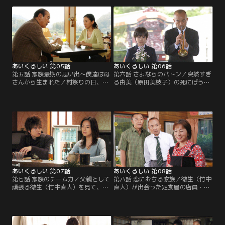
愁（本郷奏多）に友達になるための
した豪（市原隼人）ら。ある日、由
条件をつきつけられ…。
美はみちる（綾瀬はるか）の大学合
格を家族に話し…。
あいくるしい 第05話
あいくるしい 第06話
第五話 家族最期の思い出～僕達は母
第六話 さよならのバトン／突然すぎ
さんから生まれた／村祭りの日、豪
る由美（原田美枝子）の死にぼうぜ
（市原隼人）は元ボクサーだという
んとする真柴家。徹生（竹中直人）
竜一（萩原聖人）を見つけ、ボクシ
が姿を消し、みちる（綾瀬はるか）
ングの指導を頼み込む。一方、みち
は悲しみをこらえて気丈に振る舞う
る（綾瀬はるか）は淳一（小栗旬）
中、豪（市原隼人）は…。
と祭りへ出かけ…。
あいくるしい 第07話
あいくるしい 第08話
第七話 家族のチーム力／父親として
第八話 恋におちる家族／徹生（竹中
頑張る徹生（竹中直人）を見て、み
直人）が出会った定食屋の店員・園
ちる（綾瀬はるか）や豪（市原隼
子（原田美枝子）は由美に生き写し
人）も元気に振る舞う。そんな中、
だった。一方、みちる（綾瀬はる
男とコソコソ付き合っていると徹生
か）は淳一（小栗旬）の婚約者と鉢
に怒鳴られたみちるは…。
合わせてしまい…。