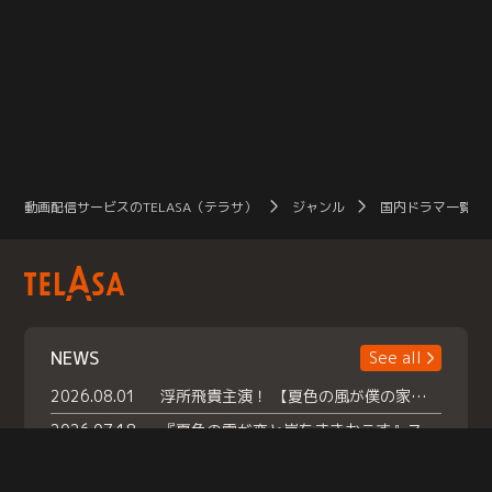
動画配信サービスのTELASA（テラサ）
ジャンル
国内ドラマ一覧（
NEWS
See all
2026.08.01
浮所飛貴主演！ 【夏色の風が僕の家にやってきた】 本日よりテラサで独占配信スタート！
2026.07.18
『夏色の雲が恋と嵐をまきおこす』スペシャルメイキング 【Part1】2026年７月18日（土）23時30分～配信スタート！話題のシーンの裏側を大公開！豪華キャスト大集合！ 『武宮家 真夏の家族会議』開催！
2026.07.15
救命医・遥（今田）の《心揺さぶる過去》や、 麻酔科医・権野（船越英一郎）の《謎多きプライベート》など… 《知られざるエピソード》を独占配信！