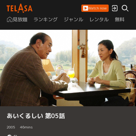
Watch now
見放題
ランキング
ジャンル
レンタル
無料
は
あいくるしい 第05話
2005
46
mins