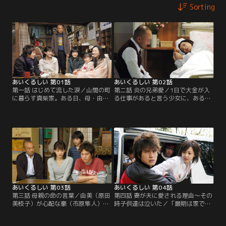
Sorting
あいくるしい 第01話
あいくるしい 第02話
第一話 はじめて流した涙／山間の町
第二話 炎の兄弟愛／1日で大金が入
に暮らす真柴家。ある日、母・由美
る仕事があると言う少女に、あるこ
（原田美枝子）が入院することに。
とを頼まれる豪（市原隼人）。一
長女・みちる（綾瀬はるか）は家事
方、みちる（綾瀬はるか）は病院で
をこなし、長男・豪（市原隼人）は
インターン中の淳一（小栗旬）に母
アルバイトに励むが…。
の症状を尋ねるが…。
あいくるしい 第03話
あいくるしい 第04話
第三話 母親の命の言葉／由美（原田
第四話 妻が夫に愛される理由～その
美枝子）が心配な豪（市原隼人）
時子供達は泣いた／「最期は家で、
は、病気を治せる医者を探すため上
みんなのそばで過ごしたい」という
京する。一方、幌（神木隆之介）は
由美（原田美枝子）を迎えることに