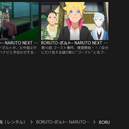
られたトラップや、うち
だならぬ才能を見せる。しかしミツキは何
あきみち）チョウチョウ
を考えているのかわからないところがあり
チームに行く手を阻まれ
ボルトたちを困惑させてゆく。そんな中、
提供：バンダイチャンネ
校舎の修復工事をしていたひとりが急
に…。【提供：バンダイチャンネル】
BORUTO-ボルト- NARUTO NEXT GENERATIONS 第009話
BORUTO-ボルト- NARUTO NEXT GENERATIONS 第010話
明／ボルトが、父や祖父が
第10話 ゴースト事件、捜査開始！！／自分
ハナビと手合わせするこ
にだけ見える謎の影に“ゴースト”と名づけ
認めてもらうため果敢に
たボルトは、仲のよいシカダイやミツキと
、どんなにがんばっても
協力して“ゴースト事件”を解決しようと張
ことができず、覚醒した
り切る。そんなボルトを陰ながら応援しよ
わかる。これまで見えて
うと、シノが授業の一環として各自興味の
ラのような影はすべて錯
ある職場を見学するよう指示。ボルトは、
いかと思い始めたボルト
シカダイ、ミツキとともに郵便配達員の仕
どころか、ウソをついた
事を間近で見学しながら里中…。【提供：
ンダイチャンネル】
バンダイチャンネル】
覧（レンタル）
BORUTO-ボルト- NARUTO…
BORUTO-ボルト-