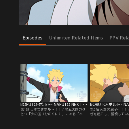
Episodes
Unlimited Related Items
PPV Rel
BORUTO-ボルト- NARUTO NEXT GENERATIONS 第001話
第1話 うずまきボルト！！／忍五大国のひ
第2話 火影の息子…！
とつ「火の国（ひのくに）」にある「木ノ
ぎを起こし、謹慎してい
葉隠れ（このはがくれ）の里」--この里に
ミーに初登校した。だが
住むうずまきボルトは、里長である七代目
い七代目火影の息子であ
火影（ほかげ）・うずまきナルトを父に持
り謹慎処分を受けたボル