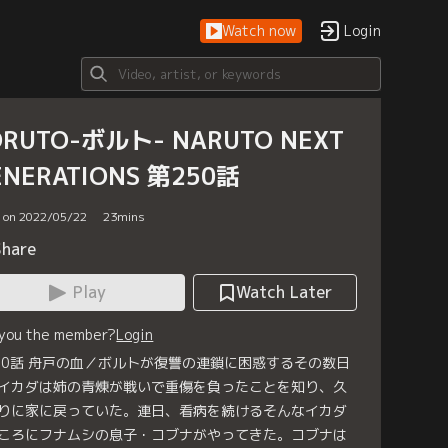
Watch now
Login
ORUTO-ボルト- NARUTO NEXT
ENERATIONS 第250話
d on 2022/05/22
23
mins
Share
Play
Watch Later
 you the member?
Login
50話 舟戸の血／ボルトが復讐の連鎖に困惑するその数日
イカダは姉の青煉が戦いで重傷を負ったことを知り、久
りに家に戻っていた。連日、看病を続けるそんなイカダ
ころにフナムシの息子・コブナがやってきた。コブナは