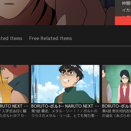
仲間
イカ
ンダ
Seri
ated Items
Free Related Items
BORUTO-ボルト- NARUTO NEXT GENERATIONS 第002話
BORUTO-ボルト- NARUTO NEXT GENERATIONS 第003話
！／入学式当日に騒
第3話 暴走、メタル・リー！！／ボルトの
第4話 男女対抗
たボルトがアカデ
クラスのメタル・リーは、とても努力家で
の油女（あぶらめ
、里の英雄と名高
優れた体術の使い手。だが緊張しやすい性
チームに分かれて
りながら、いきな
格で、誰かに注目されたりすると途端に実
グを奪い合うこと
トにクラスメイト
力を発揮できなくなる。そんなメタルにあ
速、屋上に向かう