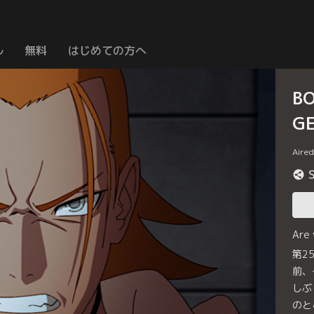
ル
無料
はじめての方へ
B
G
Aire
Are
第2
前、
しぶ
のと