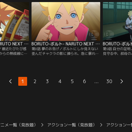
ボルトはクラスメ
る日クラスメイトの奈良（なら）シカダイ
が、途中に仕掛け
いの）イワベエに
が心無い一言を言ってしまう。悪気はなか
はサラダ、秋道（
ベエは優れた戦闘
ったシカダイだが、翌日、怒ったメタルが
を中心とした女子
行の悪さが原因
シカダイに戦いを仕掛け…。【提供：バン
大苦戦する…。【
チャンネル】
ダイチャンネル】
ル】
BORUTO-ボルト- NARUTO NEXT GENERATIONS 第007話
BORUTO-ボルト- NARUTO NEXT GENERATIONS 第008話
！／最近たびたび感
第8話 夢のお告げ／ボルトにしか見えない
第9話 自分の証
からの熱視線に怯
歪んだチャクラの影に操られ、急に暴れ出
見守る中、叔母の
は、この気味の悪
した人々--はじめはアカデミーの周辺だけ
とになった。父に
と息巻く。そして
で起こっていた異変が、徐々に里中に広が
戦うボルト。だが
れみの）マギレを
り始めていた--。そんなある晩ボルトは、
白眼を発動させる
がマギレは、実は
謎の人物から不思議な瞳術（どうじゅつ）
形跡もないことが
委員長・筧（かけ
を与えられる夢を見る。それにより、母・
いた歪んだチャク
...
1
2
3
4
5
6
30
でずっと彼女を見
ヒナタの家系、日向（ひゅうが）一族特有
覚だったのではな
供：バンダイチャ
の能力である…。【提供：バンダイチャン
は、認めてもらう
ネル】
と…。【提供：バ
アニメ一覧（見放題）
アクション一覧（見放題）
アクション一