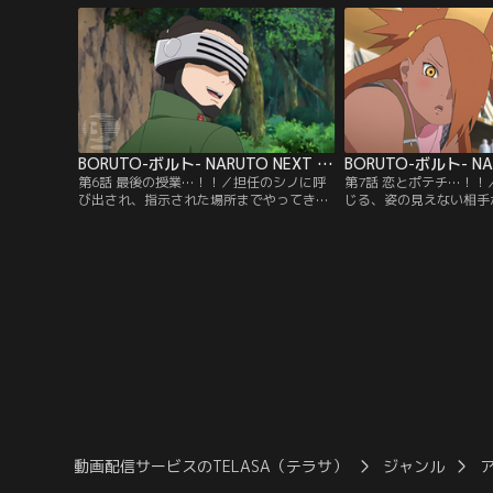
つ少年だ。ある日ボルトは、不良たちに絡
の目は冷たい。そんな中
まれていた少年・雷門デンキを助ける。力
イトのひとり、結乃（ゆ
も気も弱いデンキは、不良たちばかりか自
ケンカを売られる。イワ
分の父親に反発することもできないでい
センスを持ちながら、素
た…。【提供：バンダイチャンネル】
で…。【提供：バンダイ
BORUTO-ボルト- NARUTO NEXT GENERATIONS 第006話
第6話 最後の授業…！！／担任のシノに呼
第7話 恋とポテチ…！
び出され、指示された場所までやってきた
じる、姿の見えない相手
ボルト、シカダイ、ミツキ。いつもと様子
える（？）チョウチョウ
の違うクラス担任をいぶかしむボルトたち
い相手を捕まえてやろう
だが、そんな三人に突然シノが襲い掛か
ついに犯人・隠蓑（かく
る！蟲（むし）を使った術を得意とする油
捕まえることに成功。だ
女一族のシノは、「奇壊蟲（きかいちゅ
チョウチョウのクラスの
う）」を放ち容赦ない攻撃を仕掛けてく
い）スミレのことが好き
る…。【提供：バンダイチャンネル】
ていたのだった…。【提
ンネル】
動画配信サービスのTELASA（テラサ）
ジャンル